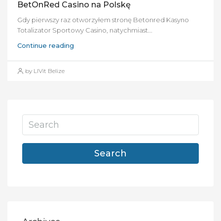
BetOnRed Casino na Polskę
Gdy pierwszy raz otworzyłem stronę Betonred Kasyno
Totalizator Sportowy Casino, natychmiast...
Continue reading
by LIVit Belize
Search