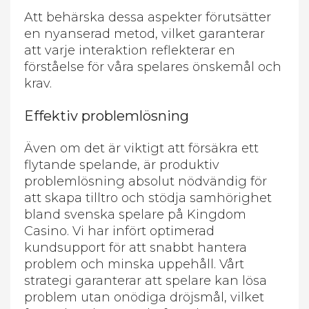
Att behärska dessa aspekter förutsätter
en nyanserad metod, vilket garanterar
att varje interaktion reflekterar en
förståelse för våra spelares önskemål och
krav.
Effektiv problemlösning
Även om det är viktigt att försäkra ett
flytande spelande, är produktiv
problemlösning absolut nödvändig för
att skapa tilltro och stödja samhörighet
bland svenska spelare på Kingdom
Casino. Vi har infört optimerad
kundsupport för att snabbt hantera
problem och minska uppehåll. Vårt
strategi garanterar att spelare kan lösa
problem utan onödiga dröjsmål, vilket