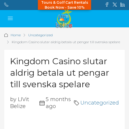
Tours & Golf Cart Rentals
Book Now - Save 10%
Home
Uncategorized
Kingdom Casino slutar aldrig betala ut pengar till svenska spelare
Kingdom Casino slutar
aldrig betala ut pengar
till svenska spelare
by LIVit
5 months
Uncategorized
Belize
ago