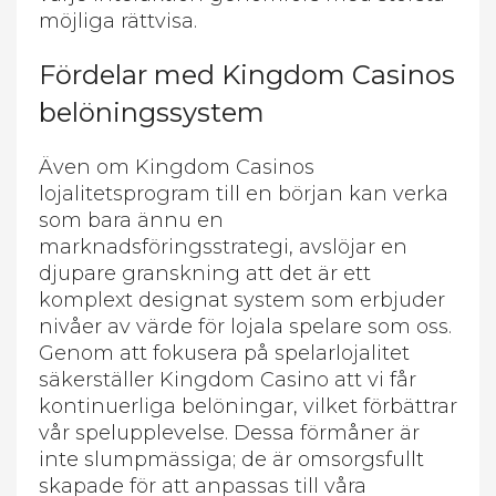
möjliga rättvisa.
Fördelar med Kingdom Casinos
belöningssystem
Även om Kingdom Casinos
lojalitetsprogram till en början kan verka
som bara ännu en
marknadsföringsstrategi, avslöjar en
djupare granskning att det är ett
komplext designat system som erbjuder
nivåer av värde för lojala spelare som oss.
Genom att fokusera på spelarlojalitet
säkerställer Kingdom Casino att vi får
kontinuerliga belöningar, vilket förbättrar
vår spelupplevelse. Dessa förmåner är
inte slumpmässiga; de är omsorgsfullt
skapade för att anpassas till våra