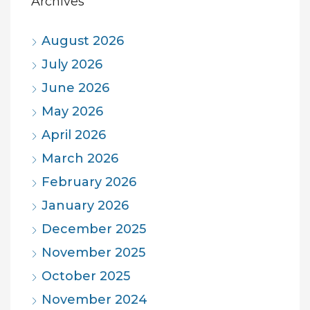
Archives
August 2026
July 2026
June 2026
May 2026
April 2026
March 2026
February 2026
January 2026
December 2025
November 2025
October 2025
November 2024