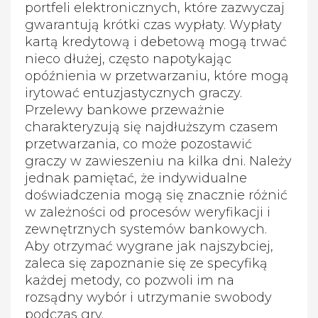
portfeli elektronicznych, które zazwyczaj
gwarantują krótki czas wypłaty. Wypłaty
kartą kredytową i debetową mogą trwać
nieco dłużej, często napotykając
opóźnienia w przetwarzaniu, które mogą
irytować entuzjastycznych graczy.
Przelewy bankowe przeważnie
charakteryzują się najdłuższym czasem
przetwarzania, co może pozostawić
graczy w zawieszeniu na kilka dni. Należy
jednak pamiętać, że indywidualne
doświadczenia mogą się znacznie różnić
w zależności od procesów weryfikacji i
zewnętrznych systemów bankowych.
Aby otrzymać wygrane jak najszybciej,
zaleca się zapoznanie się ze specyfiką
każdej metody, co pozwoli im na
rozsądny wybór i utrzymanie swobody
podczas gry.