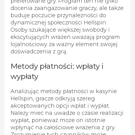
preferowane gry. Program ten nie tylko
docenia zaangażowanie graczy, ale także
buduje poczucie przynależności do
dynamicznej społeczności Hellspin.
Osoby szukające większej swobody i
ekscytujących wrażeń uważają program
lojalnościowy za ważny element swojej
doświadczenia z grą.
Metody płatności: wpłaty i
wypłaty
Analizując metody płatności w kasynie
Hellspin, gracze odkryją szereg
akceptowanych opcji wpłat i wypłat.
Należy mieć na uwadze o czasie realizacji
wypłat, ponieważ może on istotnie
wpłynąć na całościowe wrażenia z gry.
Zrozumienie tych czynników może