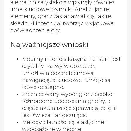
ale na ich satysfakcję wpłynęły również
inne kluczowe czynniki. Analizując te
elementy, gracz zastanawiał się, jak te
składniki integrują, tworząc wyjątkowe
doświadczenie gry.
Najważniejsze wnioski
Mobilny interfejs kasyna Hellspin jest
czytelny i łatwy w obsłudze,
umożliwia bezproblemową
nawigację, a kluczowe funkcje są
łatwo dostępne.
Zróżnicowany wybór gier zaspokoi
różnorodne upodobania graczy, a
częste aktualizacje sprawiają, że gra
jest świeża i angażująca.
Metody płatności są elastyczne i
wyposażone w mocne