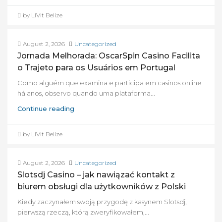
by LIVit Belize
August 2, 2026
Uncategorized
Jornada Melhorada: OscarSpin Casino Facilita
o Trajeto para os Usuários em Portugal
Como alguém que examina e participa em casinos online
há anos, observo quando uma plataforma...
Continue reading
by LIVit Belize
August 2, 2026
Uncategorized
Slotsdj Casino – jak nawiązać kontakt z
biurem obsługi dla użytkowników z Polski
Kiedy zaczynałem swoją przygodę z kasynem Slotsdj,
pierwszą rzeczą, którą zweryfikowałem,...