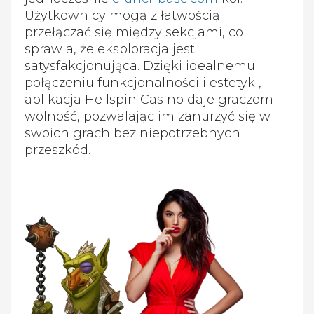
Użytkownicy mogą z łatwością
przełączać się między sekcjami, co
sprawia, że eksploracja jest
satysfakcjonująca. Dzięki idealnemu
połączeniu funkcjonalności i estetyki,
aplikacja Hellspin Casino daje graczom
wolność, pozwalając im zanurzyć się w
swoich grach bez niepotrzebnych
przeszkód.