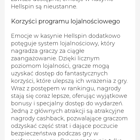
Hellspin są nieustanne.
Korzyści programu lojalnościowego
Emocje w kasynie Hellspin dodatkowo
potęguje system lojalnościowy, który
nagradza graczy za ciągłe
zaangażowanie. Dzięki licznym
poziomom lojalności, gracze mogą
uzyskać dostęp do fantastycznych
korzyści, które ulepszą ich wrażenia z gry.
Wraz z postępem w rankingu, nagrody
stają się coraz lepsze, oferując wyjątkowe
bonusy i specjalny dostęp do wydarzeń.
Jedną z głównych atrakcji są atrakcyjne
nagrody cashback, pozwalające graczom
odzyskać część strat i dające poczucie
bezpieczeństwa podczas gry w