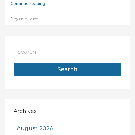
Continue reading
by LIVit Belize
Search
Archives
August 2026