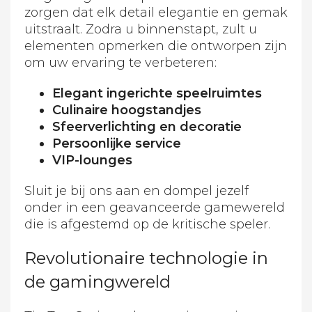
zorgen dat elk detail elegantie en gemak
uitstraalt. Zodra u binnenstapt, zult u
elementen opmerken die ontworpen zijn
om uw ervaring te verbeteren:
Elegant ingerichte speelruimtes
Culinaire hoogstandjes
Sfeerverlichting en decoratie
Persoonlijke service
VIP-lounges
Sluit je bij ons aan en dompel jezelf
onder in een geavanceerde gamewereld
die is afgestemd op de kritische speler.
Revolutionaire technologie in
de gamingwereld