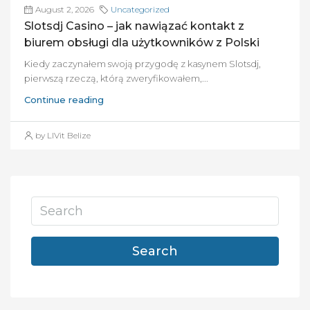
August 2, 2026
Uncategorized
Slotsdj Casino – jak nawiązać kontakt z
biurem obsługi dla użytkowników z Polski
Kiedy zaczynałem swoją przygodę z kasynem Slotsdj,
pierwszą rzeczą, którą zweryfikowałem,...
Continue reading
by LIVit Belize
Search