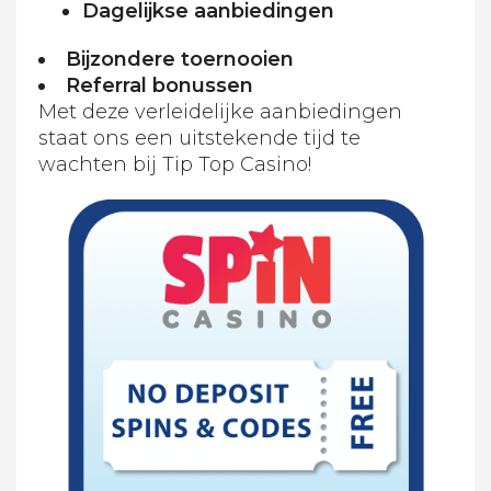
Dagelijkse aanbiedingen
Bijzondere toernooien
Referral bonussen
Met deze verleidelijke aanbiedingen
staat ons een uitstekende tijd te
wachten bij Tip Top Casino!