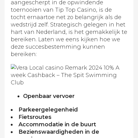
aangescherpt in de opwindende
toernooien van Tip Top Casino, is de
tocht ernaartoe net zo belangrijk als de
wedstrijd zelf. Strategisch gelegen in het
hart van Nederland, is het gemakkelijk te
bereiken. Laten we eens kijken hoe we
deze succesbestemming kunnen
bereiken:
Openbaar vervoer
Parkeergelegenheid
Fietsroutes
Accommodatie in de buurt
Bezienswaardigheden in de