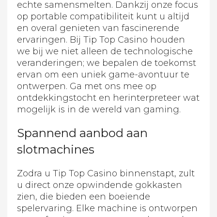
echte samensmelten. Dankzij onze focus
op portable compatibiliteit kunt u altijd
en overal genieten van fascinerende
ervaringen. Bij Tip Top Casino houden
we bij we niet alleen de technologische
veranderingen; we bepalen de toekomst
ervan om een uniek game-avontuur te
ontwerpen. Ga met ons mee op
ontdekkingstocht en herinterpreteer wat
mogelijk is in de wereld van gaming.
Spannend aanbod aan
slotmachines
Zodra u Tip Top Casino binnenstapt, zult
u direct onze opwindende gokkasten
zien, die bieden een boeiende
spelervaring. Elke machine is ontworpen