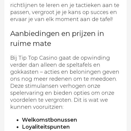
richtlijnen te leren en je tactieken aan te
passen, vergroot je je kans op succes en
ervaar je van elk moment aan de tafel!
Aanbiedingen en prijzen in
ruime mate
Bij Tip Top Casino gaat de opwinding
verder dan alleen de speltafels en
gokkasten – acties en beloningen geven
ons nog meer redenen om te meedoen.
Deze stimulansen verhogen onze
spelervaring en bieden opties om onze
voordelen te vergroten. Dit is wat we
kunnen vooruitzien:
Welkomstbonussen
Loyaliteitspunten