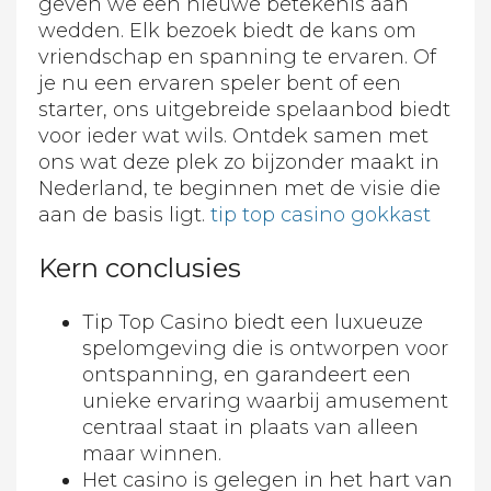
geven we een nieuwe betekenis aan
wedden. Elk bezoek biedt de kans om
vriendschap en spanning te ervaren. Of
je nu een ervaren speler bent of een
starter, ons uitgebreide spelaanbod biedt
voor ieder wat wils. Ontdek samen met
ons wat deze plek zo bijzonder maakt in
Nederland, te beginnen met de visie die
aan de basis ligt.
tip top casino gokkast
Kern conclusies
Tip Top Casino biedt een luxueuze
spelomgeving die is ontworpen voor
ontspanning, en garandeert een
unieke ervaring waarbij amusement
centraal staat in plaats van alleen
maar winnen.
Het casino is gelegen in het hart van