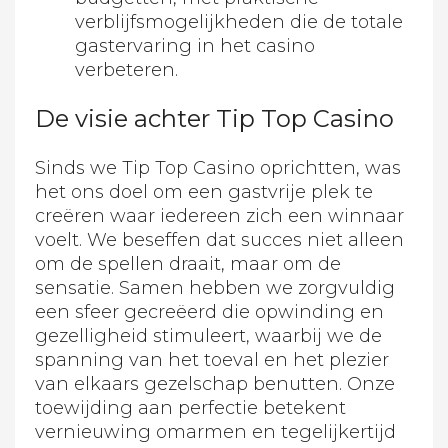
verblijfsmogelijkheden die de totale
gastervaring in het casino
verbeteren.
De visie achter Tip Top Casino
Sinds we Tip Top Casino oprichtten, was
het ons doel om een gastvrije plek te
creëren waar iedereen zich een winnaar
voelt. We beseffen dat succes niet alleen
om de spellen draait, maar om de
sensatie. Samen hebben we zorgvuldig
een sfeer gecreëerd die opwinding en
gezelligheid stimuleert, waarbij we de
spanning van het toeval en het plezier
van elkaars gezelschap benutten. Onze
toewijding aan perfectie betekent
vernieuwing omarmen en tegelijkertijd