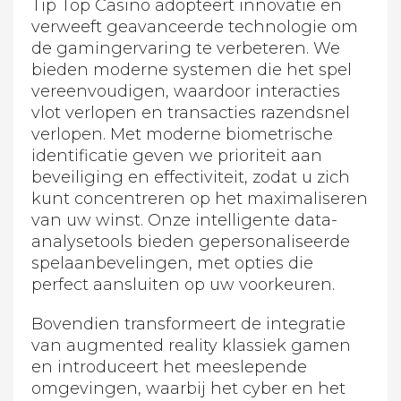
Tip Top Casino adopteert innovatie en
verweeft geavanceerde technologie om
de gamingervaring te verbeteren. We
bieden moderne systemen die het spel
vereenvoudigen, waardoor interacties
vlot verlopen en transacties razendsnel
verlopen. Met moderne biometrische
identificatie geven we prioriteit aan
beveiliging en effectiviteit, zodat u zich
kunt concentreren op het maximaliseren
van uw winst. Onze intelligente data-
analysetools bieden gepersonaliseerde
spelaanbevelingen, met opties die
perfect aansluiten op uw voorkeuren.
Bovendien transformeert de integratie
van augmented reality klassiek gamen
en introduceert het meeslepende
omgevingen, waarbij het cyber en het