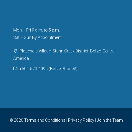
Mon – Fri 9 a.m. to 5 p.m.
Sat – Sun By Appointment
Placencia Village, Stann Creek District, Belize, Central
America
+501-523-4095 (Belize Phone#)
© 2020
Terms and Conditions
|
Privacy Policy
|
Join the Team