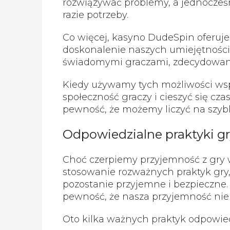
rozwiązywać problemy, a jednocześ
razie potrzeby.
Co więcej, kasyno DudeSpin oferuje
doskonalenie naszych umiejętności 
świadomymi graczami, zdecydowanym
Kiedy używamy tych możliwości ws
społeczność graczy i cieszyć się c
pewność, że możemy liczyć na szyb
Odpowiedzialne praktyki g
Choć czerpiemy przyjemność z gry 
stosowanie rozważnych praktyk gry,
pozostanie przyjemne i bezpieczne
pewność, że nasza przyjemność nie 
Oto kilka ważnych praktyk odpowied