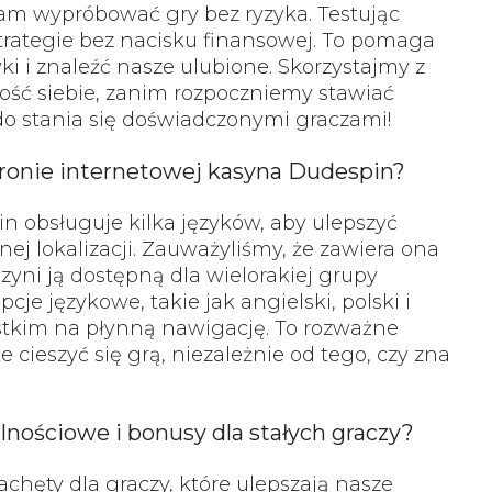
am wypróbować gry bez ryzyka. Testując
rategie bez nacisku finansowej. To pomaga
 i znaleźć nasze ulubione. Skorzystajmy z
ość siebie, zanim rozpoczniemy stawiać
do stania się doświadczonymi graczami!
stronie internetowej kasyna Dudespin?
 obsługuje kilka języków, aby ulepszyć
ej lokalizacji. Zauważyliśmy, że zawiera ona
yni ją dostępną dla wielorakiej grupy
je językowe, takie jak angielski, polski i
stkim na płynną nawigację. To rozważne
 cieszyć się grą, niezależnie od tego, czy zna
lnościowe i bonusy dla stałych graczy?
zachęty dla graczy, które ulepszają nasze