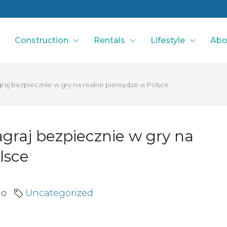
Construction
Rentals
Lifestyle
Abo
aj bezpiecznie w gry na realne pieniądze w Polsce
graj bezpiecznie w gry na
lsce
go
Uncategorized