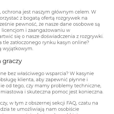
ne, ochrona jest naszym głównym celem. W
zystać z bogatą ofertą rozgrywek na
ześnie pewność, że nasze dane osobowe są
 licencjom i zaangażowaniu w
twić się o nasze doświadczenia z rozgrywki.
a tle zatłoczonego rynku kasyn online?
ią wyjątkowym.
a graczy
nline bez właściwego wsparcia? W kasynie
sługę klienta, aby zapewnić płynne i
nie od tego, czy mamy problemy techniczne,
hmiastowa i skuteczna pomoc jest konieczna.
zy, w tym z obszernej sekcji FAQ, czatu na
dzia te umożliwiają nam osobiście