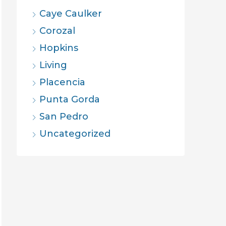
Caye Caulker
Corozal
Hopkins
Living
Placencia
Punta Gorda
San Pedro
Uncategorized