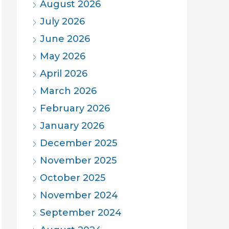
August 2026
July 2026
June 2026
May 2026
April 2026
March 2026
February 2026
January 2026
December 2025
November 2025
October 2025
November 2024
September 2024