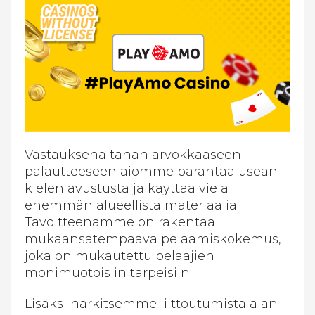
Vastauksena tähän arvokkaaseen
palautteeseen aiomme parantaa usean
kielen avustusta ja käyttää vielä
enemmän alueellista materiaalia.
Tavoitteenamme on rakentaa
mukaansatempaava pelaamiskokemus,
joka on mukautettu pelaajien
monimuotoisiin tarpeisiin.
Lisäksi harkitsemme liittoutumista alan