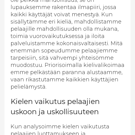
ole pelkkä mahdollisuus; se on
lupauksemme rakentaa ilmapiiri, jossa
kaikki käyttäjät voivat menestyä. Kun
sisällytämme eri kieliä, mahdollistamme
pelaajille mahdollisuuden olla mukana,
toimia vuorovaikutuksessa ja iloita
palveluistamme kokonaisvaltaisesti. Mitä
enemmän sopeudumme pelaajiemme
tarpeisiin, sitä vahvempi yhteisömme
muodostuu. Priorisoimalla kielivalikoimaa
emme pelkästään paranna alustaamme,
vaan rikastutamme kaikkien käyttäjien
pelielämystä.
Kielen vaikutus pelaajien
uskoon ja uskollisuuteen
Kun analysoimme kielen vaikutusta
pelaajien luottamukseen ja