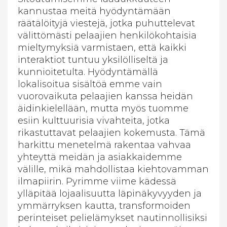
kannustaa meitä hyödyntämään
räätälöityjä viestejä, jotka puhuttelevat
välittömästi pelaajien henkilökohtaisia
mieltymyksiä varmistaen, että kaikki
interaktiot tuntuu yksilölliseltä ja
kunnioitetulta. Hyödyntämällä
lokalisoitua sisältöä emme vain
vuorovaikuta pelaajien kanssa heidän
äidinkielellään, mutta myös tuomme
esiin kulttuurisia vivahteita, jotka
rikastuttavat pelaajien kokemusta. Tämä
harkittu menetelmä rakentaa vahvaa
yhteyttä meidän ja asiakkaidemme
välille, mikä mahdollistaa kiehtovamman
ilmapiirin. Pyrimme viime kädessä
ylläpitää lojaalisuutta läpinäkyvyyden ja
ymmärryksen kautta, transformoiden
perinteiset pelielämykset nautinnollisiksi