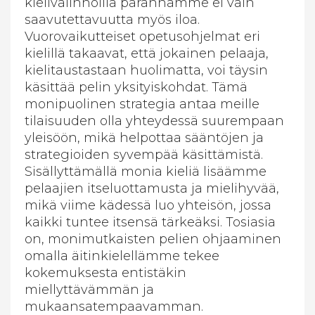
kielivalinnoilla parannamme ei vain
saavutettavuutta myös iloa.
Vuorovaikutteiset opetusohjelmat eri
kielillä takaavat, että jokainen pelaaja,
kielitaustastaan huolimatta, voi täysin
käsittää pelin yksityiskohdat. Tämä
monipuolinen strategia antaa meille
tilaisuuden olla yhteydessä suurempaan
yleisöön, mikä helpottaa sääntöjen ja
strategioiden syvempää käsittämistä.
Sisällyttämällä monia kieliä lisäämme
pelaajien itseluottamusta ja mielihyvää,
mikä viime kädessä luo yhteisön, jossa
kaikki tuntee itsensä tärkeäksi. Tosiasia
on, monimutkaisten pelien ohjaaminen
omalla äitinkielellämme tekee
kokemuksesta entistäkin
miellyttävämmän ja
mukaansatempaavamman.