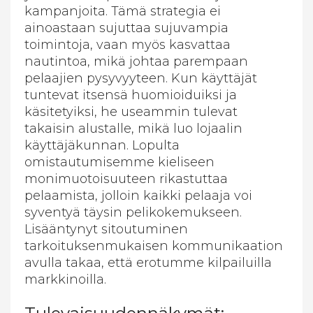
kampanjoita. Tämä strategia ei
ainoastaan sujuttaa sujuvampia
toimintoja, vaan myös kasvattaa
nautintoa, mikä johtaa parempaan
pelaajien pysyvyyteen. Kun käyttäjät
tuntevat itsensä huomioiduiksi ja
käsitetyiksi, he useammin tulevat
takaisin alustalle, mikä luo lojaalin
käyttäjäkunnan. Lopulta
omistautumisemme kieliseen
monimuotoisuuteen rikastuttaa
pelaamista, jolloin kaikki pelaaja voi
syventyä täysin pelikokemukseen.
Lisääntynyt sitoutuminen
tarkoituksenmukaisen kommunikaation
avulla takaa, että erotumme kilpailuilla
markkinoilla.