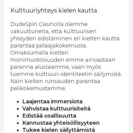
Kulttuuriyhteys kielen kautta
DudeSpin Casinolla olemme
vakuuttuneita, että kulttuurisen
yhteyden edistäminen eri kielten kautta
parantaa pelaajakokemusta.
Omaksumalla kielten
monimuotoisuuden emme ainoastaan
paranna alustaamme, vaan myös
tuemme kulttuuri-identiteetin säilymistä.
Näin kielten runsauden parantaa
pelikokemustamme:
Laajentaa immersiota
Vahvistaa kulttuurisiteitä
Edistää osallisuutta
Kannustaa yhteisöllisyyteen
Tukee kielen säilyttämistä