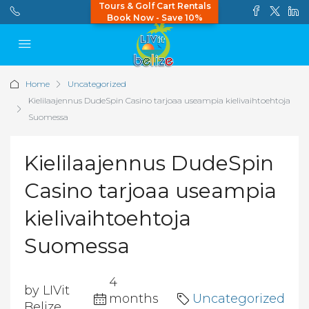
Tours & Golf Cart Rentals
Book Now - Save 10%
Home
Uncategorized
Kielilaajennus DudeSpin Casino tarjoaa useampia kielivaihtoehtoja
Suomessa
Kielilaajennus DudeSpin
Casino tarjoaa useampia
kielivaihtoehtoja
Suomessa
4
by LIVit
months
Uncategorized
Belize