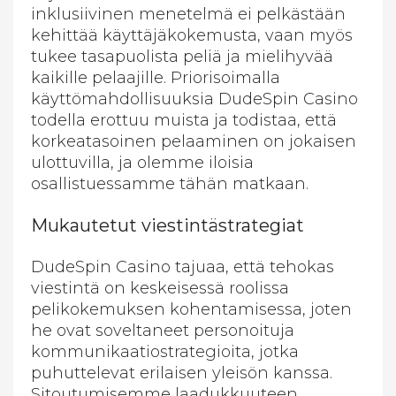
inklusiivinen menetelmä ei pelkästään
kehittää käyttäjäkokemusta, vaan myös
tukee tasapuolista peliä ja mielihyvää
kaikille pelaajille. Priorisoimalla
käyttömahdollisuuksia DudeSpin Casino
todella erottuu muista ja todistaa, että
korkeatasoinen pelaaminen on jokaisen
ulottuvilla, ja olemme iloisia
osallistuessamme tähän matkaan.
Mukautetut viestintästrategiat
DudeSpin Casino tajuaa, että tehokas
viestintä on keskeisessä roolissa
pelikokemuksen kohentamisessa, joten
he ovat soveltaneet personoituja
kommunikaatiostrategioita, jotka
puhuttelevat erilaisen yleisön kanssa.
Sitoutumisemme laadukkuuteen