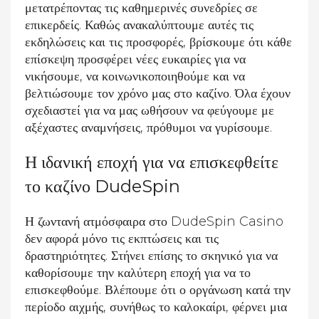
μετατρέποντας τις καθημερινές συνεδρίες σε
επικερδείς. Καθώς ανακαλύπτουμε αυτές τις
εκδηλώσεις και τις προσφορές, βρίσκουμε ότι κάθε
επίσκεψη προσφέρει νέες ευκαιρίες για να
νικήσουμε, να κοινωνικοποιηθούμε και να
βελτιώσουμε τον χρόνο μας στο καζίνο. Όλα έχουν
σχεδιαστεί για να μας ωθήσουν να φεύγουμε με
αξέχαστες αναμνήσεις, πρόθυμοι να γυρίσουμε.
Η ιδανική εποχή για να επισκεφθείτε
το καζίνο DudeSpin
Η ζωντανή ατμόσφαιρα στο DudeSpin Casino
δεν αφορά μόνο τις εκπτώσεις και τις
δραστηριότητες. Στήνει επίσης το σκηνικό για να
καθορίσουμε την καλύτερη εποχή για να το
επισκεφθούμε. Βλέπουμε ότι ο οργάνωση κατά την
περίοδο αιχμής, συνήθως το καλοκαίρι, φέρνει μια