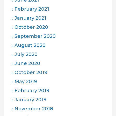
June 2021
February 2021
January 2021
October 2020
September 2020
August 2020
July 2020
June 2020
October 2019
May 2019
February 2019
January 2019
November 2018