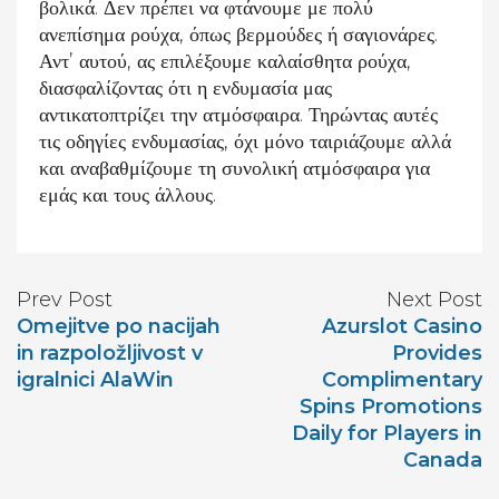
βολικά. Δεν πρέπει να φτάνουμε με πολύ
ανεπίσημα ρούχα, όπως βερμούδες ή σαγιονάρες.
Αντ’ αυτού, ας επιλέξουμε καλαίσθητα ρούχα,
διασφαλίζοντας ότι η ενδυμασία μας
αντικατοπτρίζει την ατμόσφαιρα. Τηρώντας αυτές
τις οδηγίες ενδυμασίας, όχι μόνο ταιριάζουμε αλλά
και αναβαθμίζουμε τη συνολική ατμόσφαιρα για
εμάς και τους άλλους.
Prev Post
Next Post
Omejitve po nacijah
Azurslot Casino
in razpoložljivost v
Provides
igralnici AlaWin
Complimentary
Spins Promotions
Daily for Players in
Canada