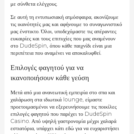
με σύνθετα ελέγχους.
Σε αυτή τη εντυπωσιακή ατμόσφαιρα, ακονίζουμε
τις ικανότητές μας και αφήνουμε το συναγωνιστικό
μας ένστικτο. Όλοι, υποδεχόμαστε τις απέραντες
ευκαιρίες και τους επιτυχίες που μας αναμένουν
στο DudeSpin, όπου κάθε παιχνίδι είναι μια
περιπέτεια που αναμένει να αποκαλυφθεί.
Επιλογές φαγητού για να
ικανοποιήσουν κάθε γεύση
Μετά από μια ανανεωτική εμπειρία στο σπα και
χαλάρωση στα ιδιωτικά lounge, είμαστε
προετοιμασμένοι να εξερευνήσουμε τις ποικίλες
επιλογές φαγητού που παρέχει το DudeSpin
Casino. Από υψηλή γαστρονομία μέχρι χαλαρά
εστιατόρια, υπάρχει κάτι εδώ για να ευχαριστήσει