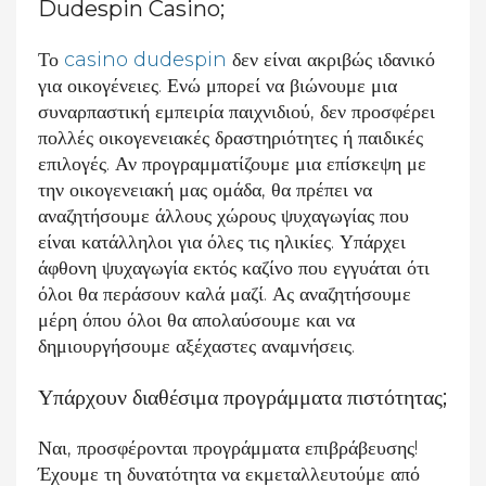
Dudespin Casino;
Το
casino dudespin
δεν είναι ακριβώς ιδανικό
για οικογένειες. Ενώ μπορεί να βιώνουμε μια
συναρπαστική εμπειρία παιχνιδιού, δεν προσφέρει
πολλές οικογενειακές δραστηριότητες ή παιδικές
επιλογές. Αν προγραμματίζουμε μια επίσκεψη με
την οικογενειακή μας ομάδα, θα πρέπει να
αναζητήσουμε άλλους χώρους ψυχαγωγίας που
είναι κατάλληλοι για όλες τις ηλικίες. Υπάρχει
άφθονη ψυχαγωγία εκτός καζίνο που εγγυάται ότι
όλοι θα περάσουν καλά μαζί. Ας αναζητήσουμε
μέρη όπου όλοι θα απολαύσουμε και να
δημιουργήσουμε αξέχαστες αναμνήσεις.
Υπάρχουν διαθέσιμα προγράμματα πιστότητας;
Ναι, προσφέρονται προγράμματα επιβράβευσης!
Έχουμε τη δυνατότητα να εκμεταλλευτούμε από