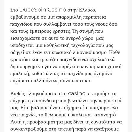
Στο DudeSpin Casino στην Ελλάδα,
εμβαθύνουμε σε μια απαράμιλλη περιπέτεια
παιχνιδιού που συλλαμβάνει τόσο τους νέους όσο
και τους έμπειρους χρήστες. Τη στιγμή που
εισερχόμαστε σε αυτό το ενεργό χώρο, μας
υποδέχεται μια καθηλωτική τεχνολογία που μας
οδηγεί σε έναν εντυπωσιακό εικονικό κόσμο. Κάθε
φρουτάκι και τραπέζιο παιχνίδι είναι σχολαστικά
δημιουργημένο για να παρέχει εικονική και ηχητική
εμπλοκή, καθιστώντας το παιχνίδι μας όχι μόνο
ευχάριστο αλλά όντως συναρπαστικό.
Καθώς πλοηγούμαστε στο casino, εκτιμούμε τη
εύχρηστη διασύνδεση που βελτιώνει την περιπέτειά
μας. Είτε βάζουμε ένα στοίχημα είτε παίζουμε ένα
νέο παιχνίδι, το θεωρούμε εύκολο και κατανοητό.
Αυτή η προσβασιμότητα μας δίνει τη δυνατότητα να
συγκεντρωθούμε στη τακτική παρά να αναζητούμε