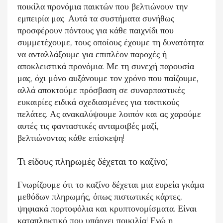
ποικίλα προνόμια παικτών που βελτιώνουν την
εμπειρία μας. Αυτά τα συστήματα συνήθως
προσφέρουν πόντους για κάθε παιχνίδι που
συμμετέχουμε, τους οποίους έχουμε τη δυνατότητα
να ανταλλάξουμε για επιπλέον παροχές ή
αποκλειστικά προνόμια. Με τη συνεχή παρουσία
μας, όχι μόνο αυξάνουμε τον χρόνο που παίζουμε,
αλλά αποκτούμε πρόσβαση σε συναρπαστικές
ευκαιρίες ειδικά σχεδιασμένες για τακτικούς
πελάτες. Ας ανακαλύψουμε λοιπόν και ας χαρούμε
αυτές τις φανταστικές ανταμοιβές μαζί,
βελτιώνοντας κάθε επίσκεψη!
Τι είδους πληρωμές δέχεται το καζίνο;
Γνωρίζουμε ότι το καζίνο δέχεται μια ευρεία γκάμα
μεθόδων πληρωμής, όπως πιστωτικές κάρτες,
ψηφιακά πορτοφόλια και κρυπτονομίσματα. Είναι
καταπληκτικό που υπάρχει ποικιλία! Ενώ η