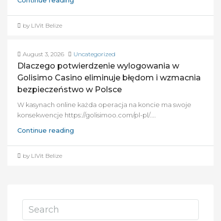
Continue reading
by LIVit Belize
August 3, 2026
Uncategorized
Dlaczego potwierdzenie wylogowania w
Golisimo Casino eliminuje błędom i wzmacnia
bezpieczeństwo w Polsce
W kasynach online każda operacja na koncie ma swoje
konsekwencje https://golisimoo.com/pl-pl/....
Continue reading
by LIVit Belize