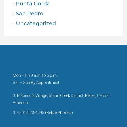
Punta Gorda
San Pedro
Uncategorized
Mon – Fri 9 a.m. to 5 p.m.
Sat – Sun By Appointment
Placencia Village, Stann Creek District, Belize, Central
America
+501-523-4095 (Belize Phone#)