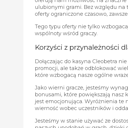
oferują nam możliwość na znaczne 
ulubionymi grami. Bez względu na t
oferty ograniczone czasowo, zawsze
Tego typu oferty nie tylko wzbogaca
wspólnoty wśród graczy.
Korzyści z przynależności d
Dołączając do kasyna Cleobetra ni
promocji, ale także odblokować wie
które wzbogacą nasze ogólne wrażen
Jako wierni gracze, jesteśmy wyna
bonusami, które powiększają nasz k
jest emocjonująca. Wyróżnienia te 
wierność wobec uczestników i odda
Jesteśmy w stanie używać ze dosto
naszych upodobań w grach, dzięki 