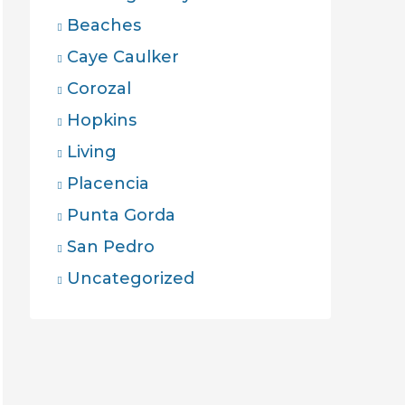
Beaches
Caye Caulker
Corozal
Hopkins
Living
Placencia
Punta Gorda
San Pedro
Uncategorized