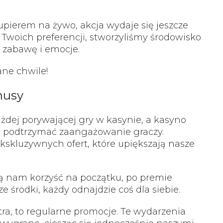
pierem na żywo, akcja wydaje się jeszcze
d Twoich preferencji, stworzyliśmy środowisko
 zabawę i emocje.
ane chwile!
nusy
żdej porywającej gry w kasynie, a kasyno
ak podtrzymać zaangażowanie graczy.
kskluzywnych ofert, które upiększają nasze
ją nam korzyść na początku, po premie
 środki, każdy odnajdzie coś dla siebie.
tra, to regularne promocje. Te wydarzenia