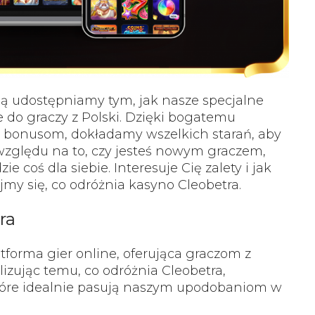
ą udostępniamy tym, jak nasze specjalne
do graczy z Polski. Dzięki bogatemu
 bonusom, dokładamy wszelkich starań, aby
 względu na to, czy jesteś nowym graczem,
e coś dla siebie. Interesuje Cię zalety i jak
yjmy się, co odróżnia kasyno Cleobetra.
ra
tforma gier online, oferująca graczom z
alizując temu, co odróżnia Cleobetra,
które idealnie pasują naszym upodobaniom w