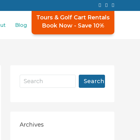
Tours & Golf Cart Rentals
ut
Blog
Book Now - Save 10%
Search
Archives