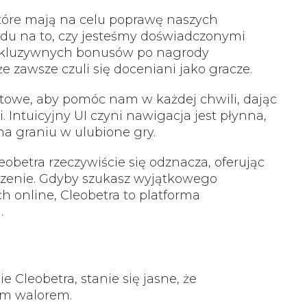
które mają na celu poprawę naszych
ędu na to, czy jesteśmy doświadczonymi
kskluzywnych bonusów po nagrody
e zawsze czuli się doceniani jako gracze.
gotowe, aby pomóc nam w każdej chwili, dając
Intuicyjny UI czyni nawigacja jest płynna,
a graniu w ulubione gry.
obetra rzeczywiście się odznacza, oferując
oczenie. Gdyby szukasz wyjątkowego
 online, Cleobetra to platforma
.
 Cleobetra, stanie się jasne, że
ym walorem.