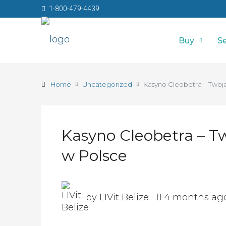
1-800-479-4439
Buy
Se
Home
Uncategorized
Kasyno Cleobetra – Twoj
Kasyno Cleobetra – T
w Polsce
by LIVit Belize
4 months ag