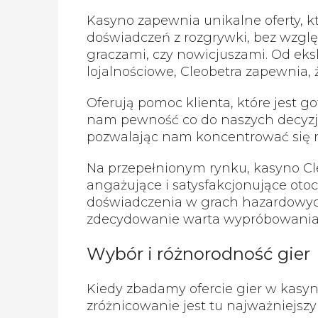
Kasyno zapewnia unikalne oferty, 
doświadczeń z rozgrywki, bez wzgl
graczami, czy nowicjuszami. Od e
lojalnościowe, Cleobetra zapewnia, ż
Oferują pomoc klienta, które jest 
nam pewność co do naszych decyzji. 
pozwalając nam koncentrować się n
Na przepełnionym rynku, kasyno Cle
angażujące i satysfakcjonujące ot
doświadczenia w grach hazardowych
zdecydowanie warta wypróbowania
Wybór i różnorodność gier
Kiedy zbadamy ofercie gier w kasynie
zróżnicowanie jest tu najważniejsz