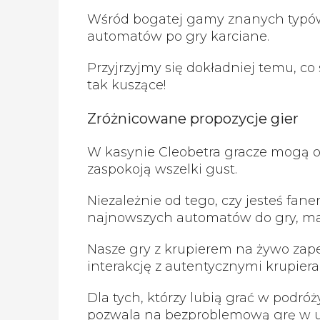
Wśród bogatej gamy znanych typów g
automatów po gry karciane.
Przyjrzyjmy się dokładniej temu, co
tak kuszące!
Zróżnicowane propozycje gier
W kasynie Cleobetra gracze mogą o
zaspokoją wszelki gust.
Niezależnie od tego, czy jesteś fan
najnowszych automatów do gry, mam
Nasze gry z krupierem na żywo zap
interakcję z autentycznymi krupier
Dla tych, którzy lubią grać w podró
pozwala na bezproblemową grę w u