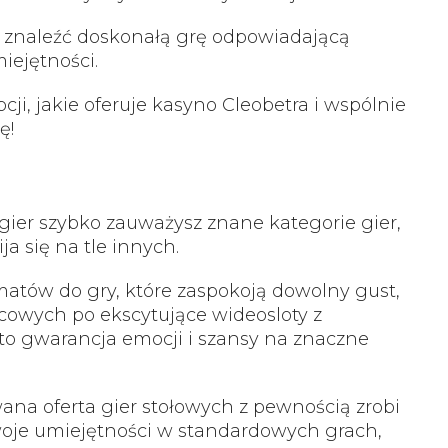
znaleźć doskonałą grę odpowiadającą
iejętności.
ji, jakie oferuje kasyno Cleobetra i wspólnie
ę!
 gier szybko zauważysz znane kategorie gier,
a się na tle innych.
tów do gry, które zaspokoją dowolny gust,
wych po ekscytujące wideosloty z
 to gwarancja emocji i szansy na znaczne
owana oferta gier stołowych z pewnością zrobi
woje umiejętności w standardowych grach,