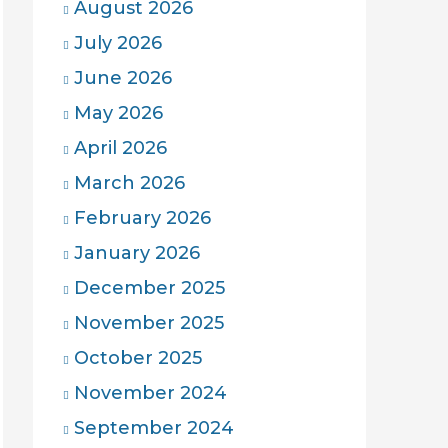
August 2026
July 2026
June 2026
May 2026
April 2026
March 2026
February 2026
January 2026
December 2025
November 2025
October 2025
November 2024
September 2024