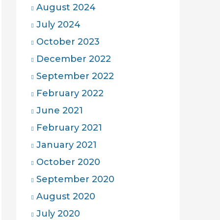
August 2024
July 2024
October 2023
December 2022
September 2022
February 2022
June 2021
February 2021
January 2021
October 2020
September 2020
August 2020
July 2020