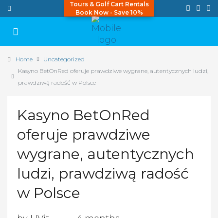
Tours & Golf Cart Rentals
Book Now - Save 10%
Home
Uncategorized
Kasyno BetOnRed oferuje prawdziwe wygrane, autentycznych ludzi,
prawdziwą radość w Polsce
Kasyno BetOnRed
oferuje prawdziwe
wygrane, autentycznych
ludzi, prawdziwą radość
w Polsce