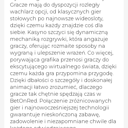
Gracze mają do dyspozycji rozległy
wachlarz opcji, od klasycznych gier
stołowych po najnowsze wideosloty,
dzięki czemu każdy znajdzie coś dla
siebie. Kasyno szczyci się dynamiczną
mechaniką rozgrywki, która angażuje
graczy, oferując rozmaite sposoby na
wygraną i ulepszenie wrażeń. Co więcej,
porywająca grafika przenosi graczy do
ekscytującego wirtualnego świata, dzięki
czemu każda gra przypomina przygodę.
Dzięki dbałości o szczegóły i doskonałej
animacji łatwo zrozumieć, dlaczego
gracze tak chętnie spędzają czas w
BetOnRed. Połączenie zróżnicowanych
gier i najnowocześniejszej technologii
gwarantuje nieskończoną zabawę,
zadowolenie i niezapomniane chwile dla