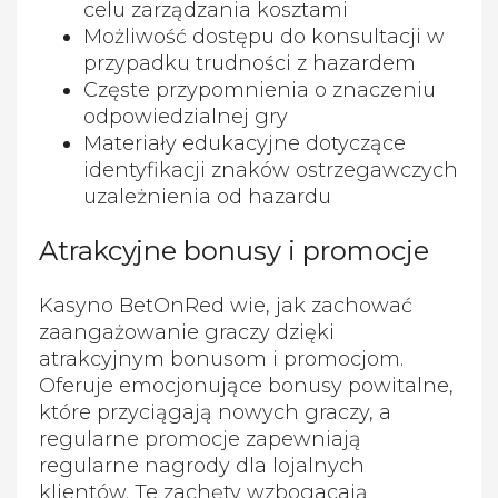
celu zarządzania kosztami
Możliwość dostępu do konsultacji w
przypadku trudności z hazardem
Częste przypomnienia o znaczeniu
odpowiedzialnej gry
Materiały edukacyjne dotyczące
identyfikacji znaków ostrzegawczych
uzależnienia od hazardu
Atrakcyjne bonusy i promocje
Kasyno BetOnRed wie, jak zachować
zaangażowanie graczy dzięki
atrakcyjnym bonusom i promocjom.
Oferuje emocjonujące bonusy powitalne,
które przyciągają nowych graczy, a
regularne promocje zapewniają
regularne nagrody dla lojalnych
klientów. Te zachęty wzbogacają