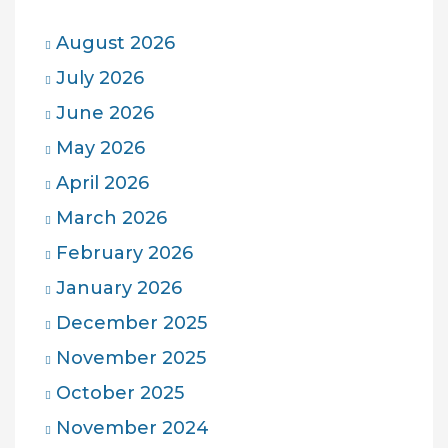
August 2026
July 2026
June 2026
May 2026
April 2026
March 2026
February 2026
January 2026
December 2025
November 2025
October 2025
November 2024