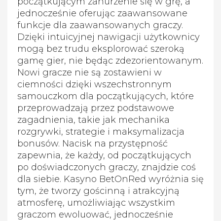
początkującym zanurzenie się w grę, a
jednocześnie oferując zaawansowane
funkcje dla zaawansowanych graczy.
Dzięki intuicyjnej nawigacji użytkownicy
mogą bez trudu eksplorować szeroką
gamę gier, nie będąc zdezorientowanym.
Nowi gracze nie są zostawieni w
ciemności dzięki wszechstronnym
samouczkom dla początkujących, które
przeprowadzają przez podstawowe
zagadnienia, takie jak mechanika
rozgrywki, strategie i maksymalizacja
bonusów. Nacisk na przystępność
zapewnia, że każdy, od początkujących
po doświadczonych graczy, znajdzie coś
dla siebie. Kasyno BetOnRed wyróżnia się
tym, że tworzy gościnną i atrakcyjną
atmosferę, umożliwiając wszystkim
graczom ewoluować, jednocześnie