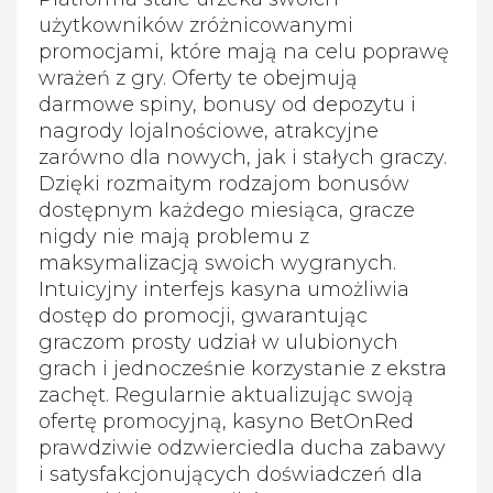
użytkowników zróżnicowanymi
promocjami, które mają na celu poprawę
wrażeń z gry. Oferty te obejmują
darmowe spiny, bonusy od depozytu i
nagrody lojalnościowe, atrakcyjne
zarówno dla nowych, jak i stałych graczy.
Dzięki rozmaitym rodzajom bonusów
dostępnym każdego miesiąca, gracze
nigdy nie mają problemu z
maksymalizacją swoich wygranych.
Intuicyjny interfejs kasyna umożliwia
dostęp do promocji, gwarantując
graczom prosty udział w ulubionych
grach i jednocześnie korzystanie z ekstra
zachęt. Regularnie aktualizując swoją
ofertę promocyjną, kasyno BetOnRed
prawdziwie odzwierciedla ducha zabawy
i satysfakcjonujących doświadczeń dla