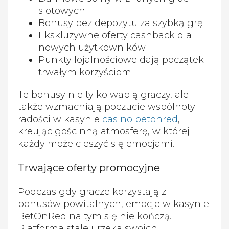
slotowych
Bonusy bez depozytu za szybką grę
Ekskluzywne oferty cashback dla
nowych użytkowników
Punkty lojalnościowe dają początek
trwałym korzyściom
Te bonusy nie tylko wabią graczy, ale
także wzmacniają poczucie wspólnoty i
radości w kasynie
casino betonred
,
kreując gościnną atmosferę, w której
każdy może cieszyć się emocjami.
Trwające oferty promocyjne
Podczas gdy gracze korzystają z
bonusów powitalnych, emocje w kasynie
BetOnRed na tym się nie kończą.
Platforma stale urzeka swoich