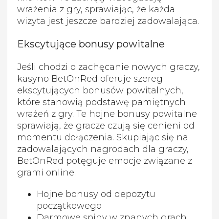
wrażenia z gry, sprawiając, że każda
wizyta jest jeszcze bardziej zadowalająca.
Ekscytujące bonusy powitalne
Jeśli chodzi o zachęcanie nowych graczy,
kasyno BetOnRed oferuje szereg
ekscytujących bonusów powitalnych,
które stanowią podstawę pamiętnych
wrażeń z gry. Te hojne bonusy powitalne
sprawiają, że gracze czują się cenieni od
momentu dołączenia. Skupiając się na
zadowalających nagrodach dla graczy,
BetOnRed potęguje emocje związane z
grami online.
Hojne bonusy od depozytu
początkowego
Darmowe spiny w znanych grach