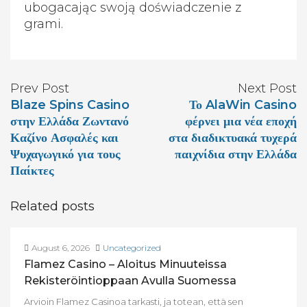
ubogacając swoją doświadczenie z
grami.
Prev Post
Next Post
Blaze Spins Casino
Το AlaWin Casino
στην Ελλάδα Ζωντανό
φέρνει μια νέα εποχή
Καζίνο Ασφαλές και
στα διαδικτυακά τυχερά
Ψυχαγωγικό για τους
παιχνίδια στην Ελλάδα
Παίκτες
Related posts
August 6, 2026
Uncategorized
Flamez Casino – Aloitus Minuuteissa
Rekisteröintioppaan Avulla Suomessa
Arvioin Flamez Casinoa tarkasti, ja totean, että sen