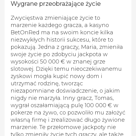
Wygrane przeobrażające życie
Zwycięstwa zmieniające życie to
marzenie każdego gracza, a kasyno
BetOnRed ma na swoim koncie kilka
niezwykłych historii sukcesu, które to
pokazują. Jedna z graczy, Maria, zmieniła
swoje życie po zdobyciu jackpota w
wysokości 50 000 € w znanej grze
slotowej. Dzięki temu nieoczekiwanemu
zyskowi mogła kupić nowy dom i
utrzymać rodzinę, tworząc
niezapomniane doświadczenie, o jakim
nigdy nie marzyła. Inny gracz, Tomas,
wygrał oszałamiającą pulę 100 000 € w
pokerze na żywo, co pozwoliło mu założyć
własną firmę i zrealizować długo żywione
marzenie. Te przełomowe jackpoty nie
tylko zmieniły życie tych graczy, ale także