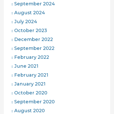
September 2024
August 2024
July 2024
October 2023
December 2022
September 2022
February 2022
June 2021
February 2021
January 2021
October 2020
September 2020
August 2020