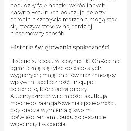
pobudziły falę nadziei wśród innych.
Kasyno BetOnRed pokazuje, że przy
odrobinie szczęścia marzenia mogą stać
się rzeczywistość w najbardziej
niesamowity sposób.
Historie świętowania społeczności
Historie sukcesu w kasynie BetOnRed nie
ograniczają się tylko do osobistych
wygranych; mają one również znaczący
wpływ na społeczność, inicjując
celebracje, które łączą graczy.
Autentyczne chwile radości skutkują
mocnego zaangażowania społeczności,
gdy gracze wymieniają swoimi
doświadczeniami, budując poczucie
wspólnoty i wsparcia.