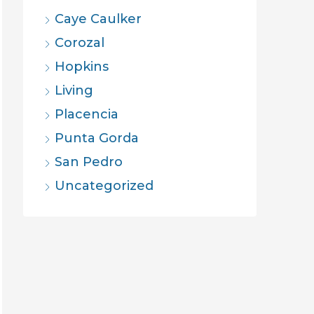
Caye Caulker
Corozal
Hopkins
Living
Placencia
Punta Gorda
San Pedro
Uncategorized