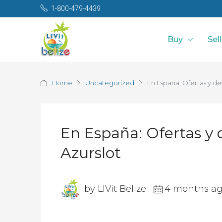
1-800-479-4439
Buy
Sell
Home
Uncategorized
En España: Ofertas y de
En España: Ofertas y 
Azurslot
by LIVit Belize
4 months a