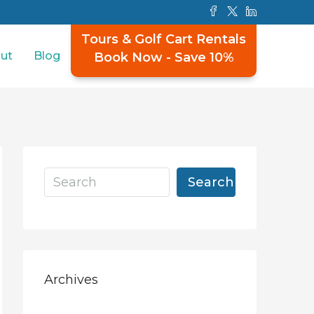
Tours & Golf Cart Rentals
ut
Blog
Book Now - Save 10%
Search
Archives