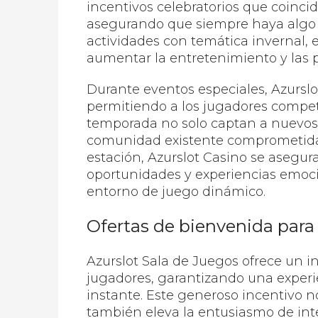
incentivos celebratorios que coincid
asegurando que siempre haya algo 
actividades con temática invernal,
aumentar la entretenimiento y las p
Durante eventos especiales, Azurslot
permitiendo a los jugadores competi
temporada no solo captan a nuevos
comunidad existente comprometida 
estación, Azurslot Casino se asegur
oportunidades y experiencias emoci
entorno de juego dinámico.
Ofertas de bienvenida para
Azurslot Sala de Juegos ofrece un i
jugadores, garantizando una experie
instante. Este generoso incentivo no
también eleva la entusiasmo de integ