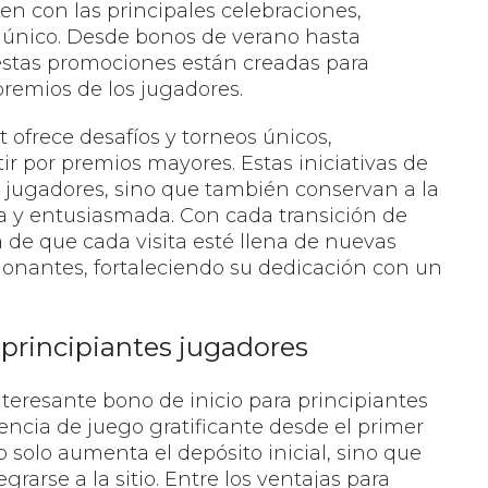
en con las principales celebraciones,
único. Desde bonos de verano hasta
 estas promociones están creadas para
remios de los jugadores.
 ofrece desafíos y torneos únicos,
r por premios mayores. Estas iniciativas de
 jugadores, sino que también conservan a la
y entusiasmada. Con cada transición de
a de que cada visita esté llena de nuevas
onantes, fortaleciendo su dedicación con un
 principiantes jugadores
nteresante bono de inicio para principiantes
ncia de juego gratificante desde el primer
 solo aumenta el depósito inicial, sino que
rarse a la sitio. Entre los ventajas para