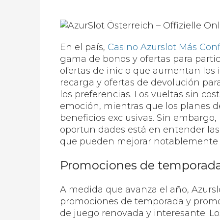
En el país,
Casino Azurslot Más Conf
gama de bonos y ofertas para part
ofertas de inicio que aumentan los 
recarga y ofertas de devolución para
los preferencias. Los vueltas sin co
emoción, mientras que los planes d
beneficios exclusivas. Sin embargo,
oportunidades está en entender las 
que pueden mejorar notablemente l
Promociones de temporada
A medida que avanza el año, Azurs
promociones de temporada y promoc
de juego renovada y interesante. 