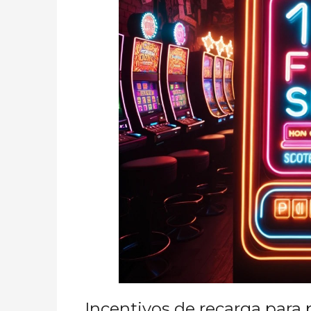
Incentivos de recarga para 