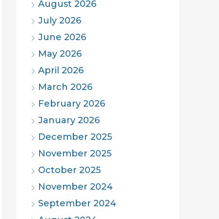
August 2026
July 2026
June 2026
May 2026
April 2026
March 2026
February 2026
January 2026
December 2025
November 2025
October 2025
November 2024
September 2024