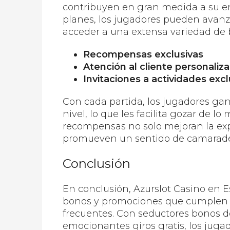
contribuyen en gran medida a su en
planes, los jugadores pueden avanzar
acceder a una extensa variedad de b
Recompensas exclusivas
Atención al cliente personaliz
Invitaciones a actividades excl
Con cada partida, los jugadores ga
nivel, lo que les facilita gozar de lo
recompensas no solo mejoran la exp
promueven un sentido de camarader
Conclusión
En conclusión, Azurslot Casino en
bonos y promociones que cumplen t
frecuentes. Con seductores bonos d
emocionantes giros gratis, los jug