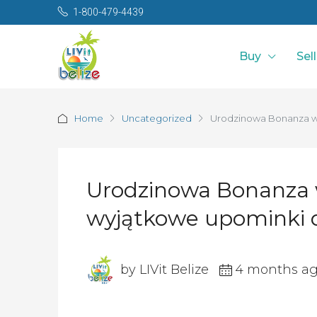
1-800-479-4439
Buy
Sell
Home
Uncategorized
Urodzinowa Bonanza w k
Urodzinowa Bonanza w
wyjątkowe upominki d
by LIVit Belize
4 months a