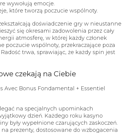
óre wywołują emocje.
je, które tworzą poczucie wspólnoty.
zekształcają doświadczenie gry w nieustanne
eszyć się okresami zadowolenia przez cały
nergii atmosferę, w której każdy członek
ne poczucie wspólnoty, przekraczające poza
adość trwa, sprawiając, że każdy spin jest
owe czekają na Ciebie
olegać na specjalnych upominkach
 wyjątkowy dzień. Każdego roku kasyno
ziny były wypełnione czarujących zaskoczeń.
e na prezenty, dostosowane do wzbogacenia