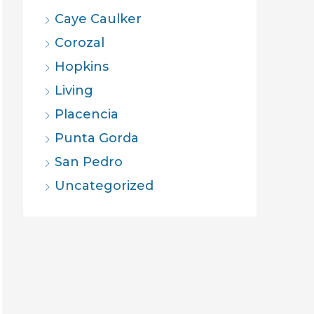
Caye Caulker
Corozal
Hopkins
Living
Placencia
Punta Gorda
San Pedro
Uncategorized