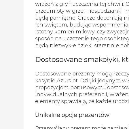
wrażeń z gry i uczczenia tej chwili
przedmioty w grze, niespodzianki m
będą pamiętne. Gracze doceniają ni
ich świętom, budując wspomnienia n
istotny kamień milowy, czy zwyczajni
sposób na uczczenie tego osobisteg
będą niezwykłe dzięki starannie d
Dostosowane smakołyki, kt
Dostosowane prezenty mogą rzeczy
kasynie Azurslot. Dzięki jedynym 
propozycjom bonusowym i dosto
indywidualnych preferencji, wrażen
elementy sprawiają, że każde urodzi
Unikalne opcje prezentów
Przemyślany prezent może zamieni