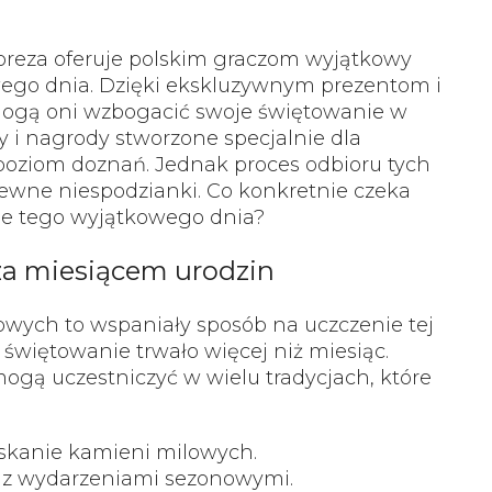
preza oferuje polskim graczom wyjątkowy
ego dnia. Dzięki ekskluzywnym prezentom i
gą oni wzbogacić swoje świętowanie w
y i nagrody stworzone specjalnie dla
oziom doznań. Jednak proces odbioru tych
wne niespodzianki. Co konkretnie czeka
nie tego wyjątkowego dnia?
za miesiącem urodzin
owych to wspaniały sposób na uczczenie tej
y świętowanie trwało więcej niż miesiąc.
gą uczestniczyć w wielu tradycjach, które
skanie kamieni milowych.
 z wydarzeniami sezonowymi.