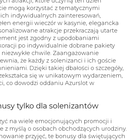
ch atrakcji, które uczynią ten dzień
cie mogą korzystać z tematycznymi
ich indywidualnych zainteresowań,
pełen energii wieczór w kasynie, elegancka
rsonalizowane atrakcje przekraczają utarte
lement jest zgodny z upodobaniami
oracji po indywidualnie dobrane pakiety
y niezwykłe chwile. Zaangażowanie
wnia, że każdy z solenizanci i ich goście
eniami. Dzięki takiej dbałości o szczegóły,
zekształca się w unikatowym wydarzeniem,
i, co dowodzi oddaniu Azurslot w
usy tylko dla solenizantów
zyć na wiele emocjonujących promocji i
 z myślą o osobach obchodzących urodziny.
owanie przyjęć, te bonusy dla świętujących