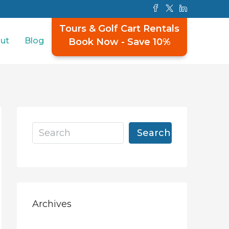
Tours & Golf Cart Rentals
ut
Blog
Book Now - Save 10%
Search
Archives