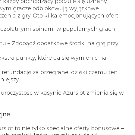
 każdy obchodzący poczuje się uznany.
wym gracze odblokowują wyjątkowe
zenia z gry. Oto kilka emocjonujących ofert:
z bezpłatnymi spinami w popularnych grach
tu – Zdobądź dodatkowe środki na grę przy
ekstra punkty, które da się wymienić na
 refundację za przegrane, dzięki czemu ten
niejszy.
roczystość w kasynie Azurslot zmienia się w
yjne
slot to nie tylko specjalne oferty bonusowe –