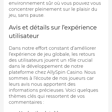
environnement sûr où vous pouvez vous
concentrer pleinement sur le plaisir du
jeu, sans pause.
Avis et détails sur l’expérience
utilisateur
Dans notre effort constant d’améliorer
l’expérience de jeu globale, les retours
des utilisateurs jouent un rôle crucial
dans le développement de notre
plateforme chez AllySpin Casino. Nous
sommes à l’écoute de nos joueurs car
leurs avis nous apportent des
informations précieuses. Voici quelques
thèmes clés qui ressortent de vos
commentaires :