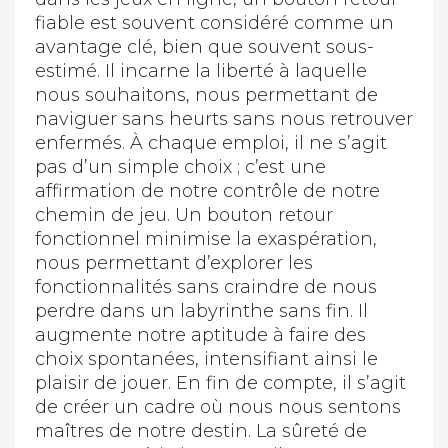
fiable est souvent considéré comme un
avantage clé, bien que souvent sous-
estimé. Il incarne la liberté à laquelle
nous souhaitons, nous permettant de
naviguer sans heurts sans nous retrouver
enfermés. À chaque emploi, il ne s’agit
pas d’un simple choix ; c’est une
affirmation de notre contrôle de notre
chemin de jeu. Un bouton retour
fonctionnel minimise la exaspération,
nous permettant d’explorer les
fonctionnalités sans craindre de nous
perdre dans un labyrinthe sans fin. Il
augmente notre aptitude à faire des
choix spontanées, intensifiant ainsi le
plaisir de jouer. En fin de compte, il s’agit
de créer un cadre où nous nous sentons
maîtres de notre destin. La sûreté de