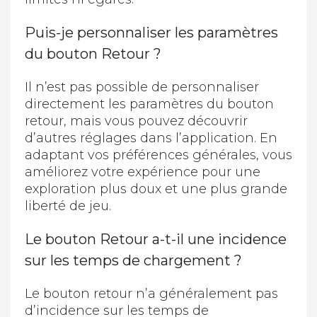
Puis-je personnaliser les paramètres
du bouton Retour ?
Il n’est pas possible de personnaliser
directement les paramètres du bouton
retour, mais vous pouvez découvrir
d’autres réglages dans l’application. En
adaptant vos préférences générales, vous
améliorez votre expérience pour une
exploration plus doux et une plus grande
liberté de jeu.
Le bouton Retour a-t-il une incidence
sur les temps de chargement ?
Le bouton retour n’a généralement pas
d’incidence sur les temps de