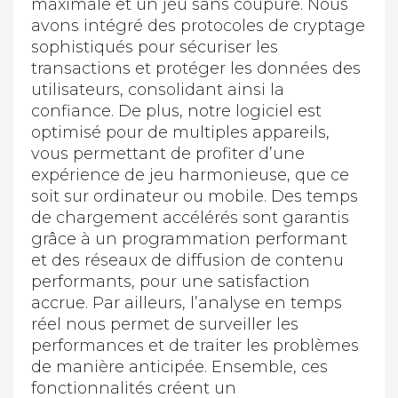
maximale et un jeu sans coupure. Nous
avons intégré des protocoles de cryptage
sophistiqués pour sécuriser les
transactions et protéger les données des
utilisateurs, consolidant ainsi la
confiance. De plus, notre logiciel est
optimisé pour de multiples appareils,
vous permettant de profiter d’une
expérience de jeu harmonieuse, que ce
soit sur ordinateur ou mobile. Des temps
de chargement accélérés sont garantis
grâce à un programmation performant
et des réseaux de diffusion de contenu
performants, pour une satisfaction
accrue. Par ailleurs, l’analyse en temps
réel nous permet de surveiller les
performances et de traiter les problèmes
de manière anticipée. Ensemble, ces
fonctionnalités créent un