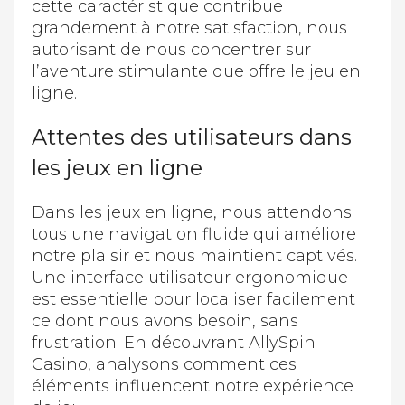
cette caractéristique contribue
grandement à notre satisfaction, nous
autorisant de nous concentrer sur
l’aventure stimulante que offre le jeu en
ligne.
Attentes des utilisateurs dans
les jeux en ligne
Dans les jeux en ligne, nous attendons
tous une navigation fluide qui améliore
notre plaisir et nous maintient captivés.
Une interface utilisateur ergonomique
est essentielle pour localiser facilement
ce dont nous avons besoin, sans
frustration. En découvrant AllySpin
Casino, analysons comment ces
éléments influencent notre expérience