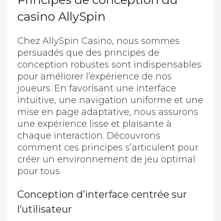
casino AllySpin
Chez AllySpin Casino, nous sommes
persuadés que des principes de
conception robustes sont indispensables
pour améliorer l’expérience de nos
joueurs. En favorisant une interface
intuitive, une navigation uniforme et une
mise en page adaptative, nous assurons
une expérience lisse et plaisante à
chaque interaction. Découvrons
comment ces principes s’articulent pour
créer un environnement de jeu optimal
pour tous.
Conception d’interface centrée sur
l’utilisateur