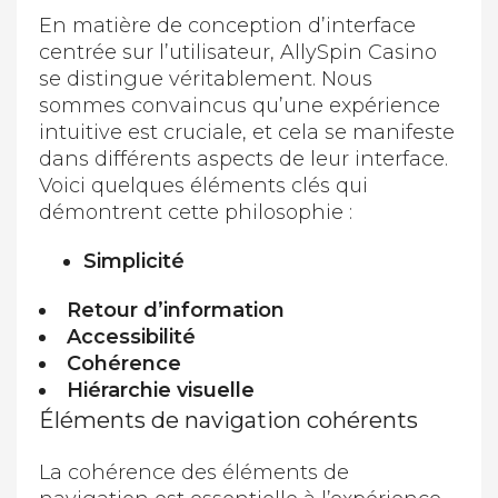
En matière de conception d’interface
centrée sur l’utilisateur, AllySpin Casino
se distingue véritablement. Nous
sommes convaincus qu’une expérience
intuitive est cruciale, et cela se manifeste
dans différents aspects de leur interface.
Voici quelques éléments clés qui
démontrent cette philosophie :
Simplicité
Retour d’information
Accessibilité
Cohérence
Hiérarchie visuelle
Éléments de navigation cohérents
La cohérence des éléments de