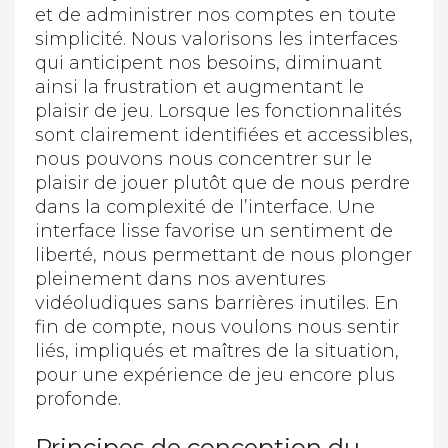
et de administrer nos comptes en toute
simplicité. Nous valorisons les interfaces
qui anticipent nos besoins, diminuant
ainsi la frustration et augmentant le
plaisir de jeu. Lorsque les fonctionnalités
sont clairement identifiées et accessibles,
nous pouvons nous concentrer sur le
plaisir de jouer plutôt que de nous perdre
dans la complexité de l’interface. Une
interface lisse favorise un sentiment de
liberté, nous permettant de nous plonger
pleinement dans nos aventures
vidéoludiques sans barrières inutiles. En
fin de compte, nous voulons nous sentir
liés, impliqués et maîtres de la situation,
pour une expérience de jeu encore plus
profonde.
Principes de conception du