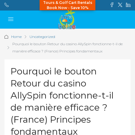
Tours & Golf Cart Rentals
Book Now - Save 10%
Home
Uncategorized
Pourquoi le bouton Retour du casino AllySpin fonctionne-t-il de
manière efficace ? (France) Principes fondamentaux
Pourquoi le bouton
Retour du casino
AllySpin fonctionne-t-il
de manière efficace ?
(France) Principes
fondamentaux