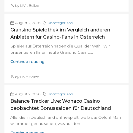
by LIVit Belize
August 2, 2026
Uncategorized
Gransino Spielothek im Vergleich anderen
Anbietern für Casino-Fans in Österreich
Spieler aus Österreich haben die Qual der Wahl. Wir
präsentieren Ihnen heute Gransino Casino...
Continue reading
by LIVit Belize
August 2, 2026
Uncategorized
Balance Tracker Live: Wonaco Casino
beobachtet Bonussalden für Deutschland
Alle, die in Deutschland online spielt, weiß das Gefühl: Man
will immer genau sehen, was auf dem...
Continue reading