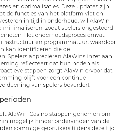
tes en optimalisaties. Deze updates zijn
t de functies van het platform vlot en
vesteren in tijd in onderhoud, wil AlaWin
 minimaliseren, zodat spelers ongestoord
genieten. Het onderhoudsproces omvat
infrastructuur en programmatuur, waardoor
n kan identificeren die de
n. Spelers appreciëren AlaWins inzet aan
neming reflecteert dat hun noden als
roactieve stappen zorgt AlaWin ervoor dat
emming blijft voor een continue
voldoening van spelers bevordert.
sperioden
heeft AlaWin Casino stappen genomen om
 min mogelijk hinder ondervinden van de
den sommige gebruikers tijdens deze tijd