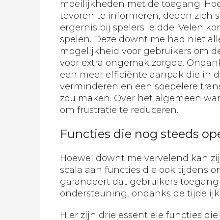
moeilijkheden met de toegang. Hoew
tevoren te informeren, deden zich 
ergernis bij spelers leidde. Velen k
spelen. Deze downtime had niet all
mogelijkheid voor gebruikers om d
voor extra ongemak zorgde. Ondan
een meer efficiënte aanpak die in
verminderen en een soepelere trans
zou maken. Over het algemeen war
om frustratie te reduceren.
Functies die nog steeds ope
Hoewel downtime vervelend kan zij
scala aan functies die ook tijdens 
garandeert dat gebruikers toegang
ondersteuning, ondanks de tijdelij
Hier zijn drie essentiële functies die