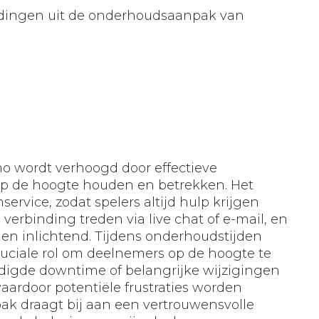
indingen uit de onderhoudsaanpak van
no wordt verhoogd door effectieve
op de hoogte houden en betrekken. Het
ervice, zodat spelers altijd hulp krijgen
verbinding treden via live chat of e-mail, en
en inlichtend. Tijdens onderhoudstijden
uciale rol om deelnemers op de hoogte te
igde downtime of belangrijke wijzigingen
rdoor potentiële frustraties worden
ak draagt bij aan een vertrouwensvolle