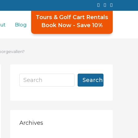
Tours & Golf Cart Rentals
ut
Blog
Book Now - Save 10%
oorgevallen?
Search
Archives