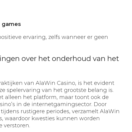
n games
ositieve ervaring, zelfs wanneer er geen
kingen over het onderhoud van het
aktijken van AlaWin Casino, is het evident
e spelervaring van het grootste belang is.
 alleen het platform, maar toont ook de
ino’s in de internetgamingsector. Door
tijdens rustigere periodes, verzamelt AlaWin
rs, waardoor kwesties kunnen worden
 verstoren.