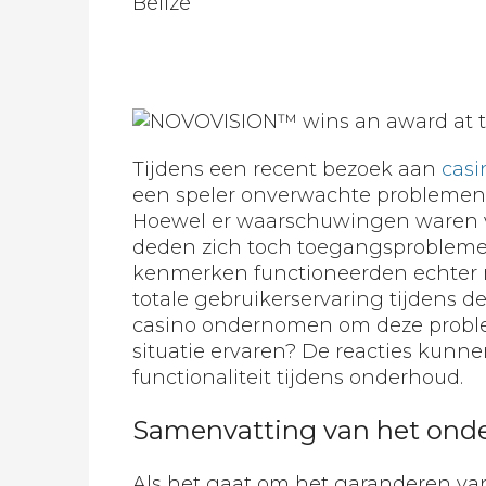
Tijdens een recent bezoek aan
casi
een speler onverwachte problemen
Hoewel er waarschuwingen waren v
deden zich toch toegangsproblemen
kenmerken functioneerden echter no
totale gebruikerservaring tijdens 
casino ondernomen om deze problem
situatie ervaren? De reacties kunn
functionaliteit tijdens onderhoud.
Samenvatting van het ond
Als het gaat om het garanderen van