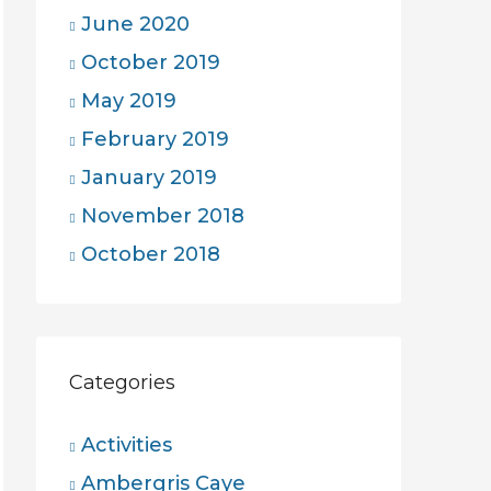
June 2020
October 2019
May 2019
February 2019
January 2019
November 2018
October 2018
Categories
Activities
Ambergris Caye