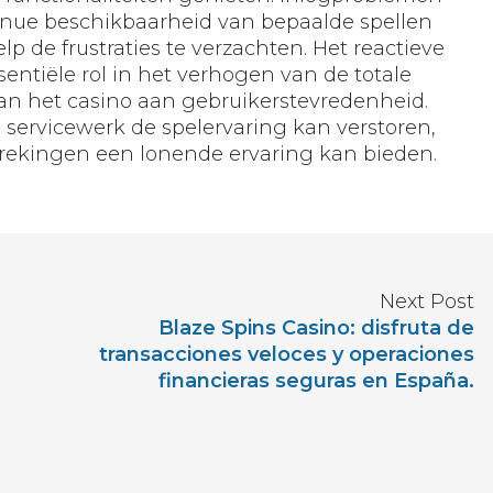
inue beschikbaarheid van bepaalde spellen
 de frustraties te verzachten. Het reactieve
entiële rol in het verhogen van de totale
an het casino aan gebruikerstevredenheid.
 servicewerk de spelervaring kan verstoren,
rbrekingen een lonende ervaring kan bieden.
Next Post
Blaze Spins Casino: disfruta de
transacciones veloces y operaciones
financieras seguras en España.