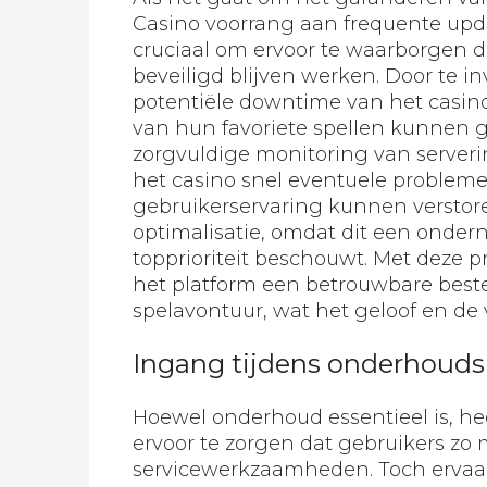
Casino voorrang aan frequente upda
cruciaal om ervoor te waarborgen da
beveiligd blijven werken. Door te in
potentiële downtime van het casino
van hun favoriete spellen kunnen 
zorgvuldige monitoring van server
het casino snel eventuele probleme
gebruikerservaring kunnen verstore
optimalisatie, omdat dit een onder
topprioriteit beschouwt. Met deze p
het platform een betrouwbare best
spelavontuur, wat het geloof en de 
Ingang tijdens onderhoud
Hoewel onderhoud essentieel is, 
ervoor te zorgen dat gebruikers zo
servicewerkzaamheden. Toch ervaar