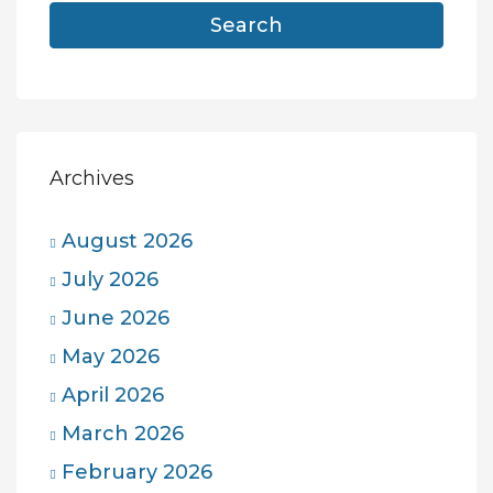
Search
Archives
August 2026
July 2026
June 2026
May 2026
April 2026
March 2026
February 2026