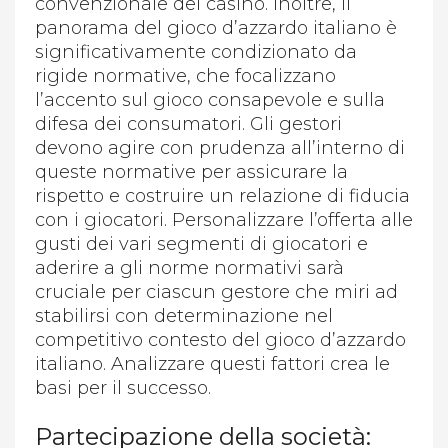
convenzionale del casinò. Inoltre, il
panorama del gioco d’azzardo italiano è
significativamente condizionato da
rigide normative, che focalizzano
l’accento sul gioco consapevole e sulla
difesa dei consumatori. Gli gestori
devono agire con prudenza all’interno di
queste normative per assicurare la
rispetto e costruire un relazione di fiducia
con i giocatori. Personalizzare l’offerta alle
gusti dei vari segmenti di giocatori e
aderire a gli norme normativi sarà
cruciale per ciascun gestore che miri ad
stabilirsi con determinazione nel
competitivo contesto del gioco d’azzardo
italiano. Analizzare questi fattori crea le
basi per il successo.
Partecipazione della società: