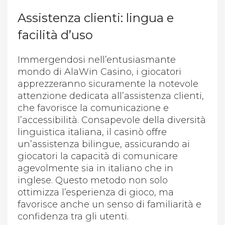
Assistenza clienti: lingua e
facilità d’uso
Immergendosi nell’entusiasmante
mondo di AlaWin Casino, i giocatori
apprezzeranno sicuramente la notevole
attenzione dedicata all’assistenza clienti,
che favorisce la comunicazione e
l’accessibilità. Consapevole della diversità
linguistica italiana, il casinò offre
un’assistenza bilingue, assicurando ai
giocatori la capacità di comunicare
agevolmente sia in italiano che in
inglese. Questo metodo non solo
ottimizza l’esperienza di gioco, ma
favorisce anche un senso di familiarità e
confidenza tra gli utenti.