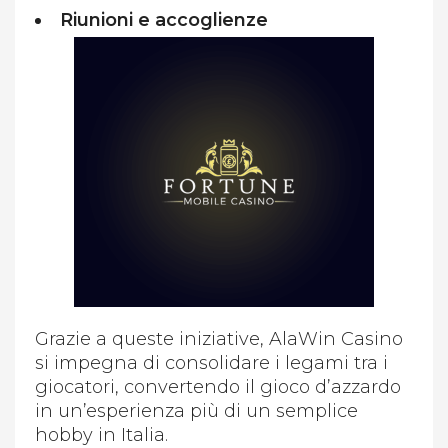
Riunioni e accoglienze
Grazie a queste iniziative, AlaWin Casino
si impegna di consolidare i legami tra i
giocatori, convertendo il gioco d’azzardo
in un’esperienza più di un semplice
hobby in Italia.