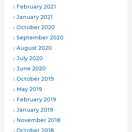
February 2021
January 2021
October 2020
September 2020
August 2020
July 2020
June 2020
October 2019
May 2019
February 2019
January 2019
November 2018
October 2018