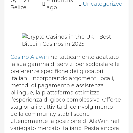
by LIVit
4 months
Uncategorized
Belize
ago
Casino Alawin
ha tatticamente adattato
la sua gamma di servizi per soddisfare le
preferenze specifiche dei giocatori
italiani. Incorporando argomenti locali,
metodi di pagamento e assistenza
bilingue, la piattaforma ottimizza
l’esperienza di gioco complessiva. Offerte
stagionali e attività di coinvolgimento
della community stabiliscono
ulteriormente la posizione di AlaWin nel
variegato mercato italiano. Resta ancora