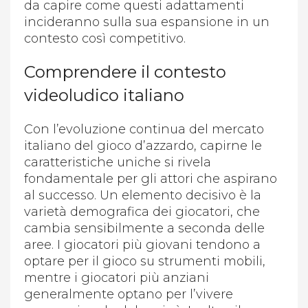
da capire come questi adattamenti
incideranno sulla sua espansione in un
contesto così competitivo.
Comprendere il contesto
videoludico italiano
Con l’evoluzione continua del mercato
italiano del gioco d’azzardo, capirne le
caratteristiche uniche si rivela
fondamentale per gli attori che aspirano
al successo. Un elemento decisivo è la
varietà demografica dei giocatori, che
cambia sensibilmente a seconda delle
aree. I giocatori più giovani tendono a
optare per il gioco su strumenti mobili,
mentre i giocatori più anziani
generalmente optano per l’vivere