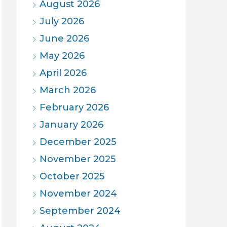
August 2026
July 2026
June 2026
May 2026
April 2026
March 2026
February 2026
January 2026
December 2025
November 2025
October 2025
November 2024
September 2024