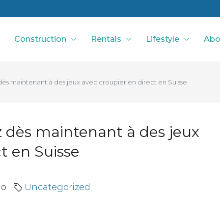
Construction
Rentals
Lifestyle
Abo
dès maintenant à des jeux avec croupier en direct en Suisse
z dès maintenant à des jeux
t en Suisse
go
Uncategorized