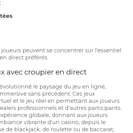
 :
ptées
 joueurs peuvent se concentrer sur l’essentiel
 en direct préférés.
x avec croupier en direct
révolutionné le paysage du jeu en ligne,
 immersive sans précédent. Ces jeux
rtuel et le jeu réel en permettant aux joueurs
ealers professionnels et d’autres participants.
l’expérience globale, donnant aux joueurs
ambiance vibrante d’un casino, depuis le
sse de blackjack, de roulette ou de baccarat,