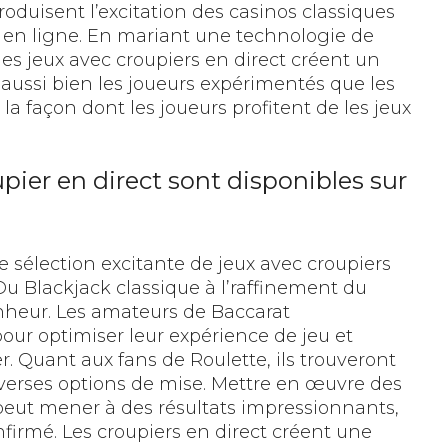
roduisent l’excitation des casinos classiques
u en ligne. En mariant une technologie de
 les jeux avec croupiers en direct créent un
aussi bien les joueurs expérimentés que les
a façon dont les joueurs profitent de les jeux
pier en direct sont disponibles sur
sélection excitante de jeux avec croupiers
 Du Blackjack classique à l’raffinement du
nheur. Les amateurs de Baccarat
pour optimiser leur expérience de jeu et
 Quant aux fans de Roulette, ils trouveront
erses options de mise. Mettre en œuvre des
s peut mener à des résultats impressionnants,
firmé. Les croupiers en direct créent une