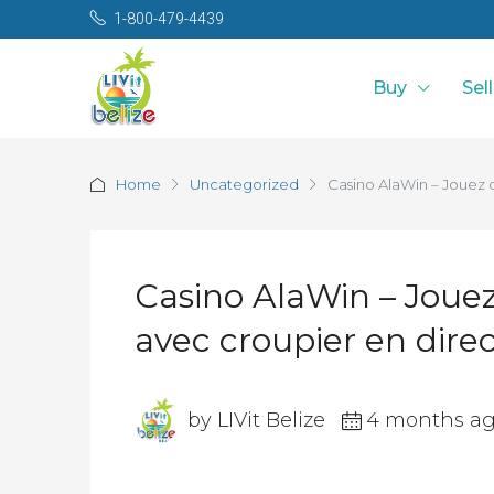
1-800-479-4439
Buy
Sell
Home
Uncategorized
Casino AlaWin – Jouez 
Casino AlaWin – Joue
avec croupier en direc
by LIVit Belize
4 months a