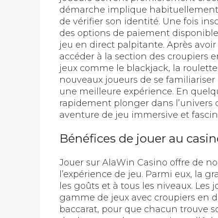
démarche implique habituellement d
de vérifier son identité. Une fois ins
des options de paiement disponibles
jeu en direct palpitante. Après avoi
accéder à la section des croupiers en
jeux comme le blackjack, la roulette e
nouveaux joueurs de se familiariser 
une meilleure expérience. En quelqu
rapidement plonger dans l’univers d
aventure de jeu immersive et fascin
Bénéfices de jouer au casi
Jouer sur AlaWin Casino offre de 
l’expérience de jeu. Parmi eux, la g
les goûts et à tous les niveaux. Les
gamme de jeux avec croupiers en dir
baccarat, pour que chacun trouve s