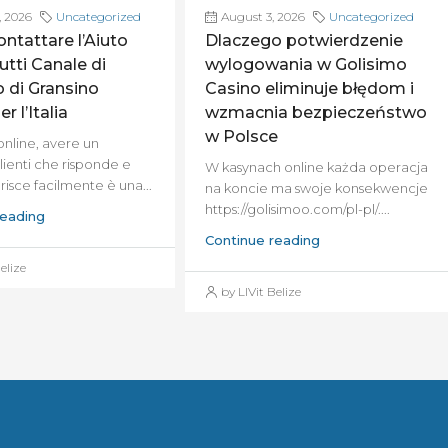
, 2026
Uncategorized
August 3, 2026
Uncategorized
tattare l’Aiuto
Dlaczego potwierdzenie
Tutti Canale di
wylogowania w Golisimo
 di Gransino
Casino eliminuje błędom i
r l’Italia
wzmacnia bezpieczeństwo
w Polsce
online, avere un
lienti che risponde e
W kasynach online każda operacja
risce facilmente è una...
na koncie ma swoje konsekwencje
https://golisimoo.com/pl-pl/....
reading
Continue reading
elize
by LIVit Belize