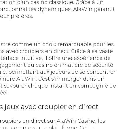
tation d’un casino classique. Grâce à un
fonctionnalités dynamiques, AlaWin garantit
ux préférés.
lustre comme un choix remarquable pour les
s avec croupiers en direct. Grâce à sa vaste
erface intuitive, il offre une expérience de
engagement du casino en matière de sécurité
otale, permettant aux joueurs de se concentrer
ejoindre AlaWin, c’est s’immerger dans un
 et savourer chaque instant en compagnie de
éel.
 jeux avec croupier en direct
oupiers en direct sur AlaWin Casino, les
 un compte sur la plateforme. Cette