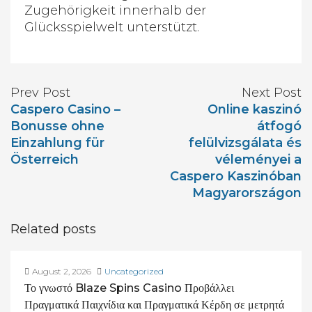
Zugehörigkeit innerhalb der
Glücksspielwelt unterstützt.
Prev Post
Next Post
Caspero Casino –
Online kaszinó
Bonusse ohne
átfogó
Einzahlung für
felülvizsgálata és
Österreich
véleményei a
Caspero Kaszinóban
Magyarországon
Related posts
August 2, 2026
Uncategorized
Το γνωστό Blaze Spins Casino Προβάλλει
Πραγματικά Παιχνίδια και Πραγματικά Κέρδη σε μετρητά