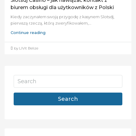
Slotsdj Casino – jak nawiązać kontakt z
biurem obsługi dla użytkowników z Polski
Kiedy zaczynałem swoją przygodę z kasynem Slotsdj,
pierwszą rzeczą, którą zweryfikowałem,...
Continue reading
by LIVit Belize
Search