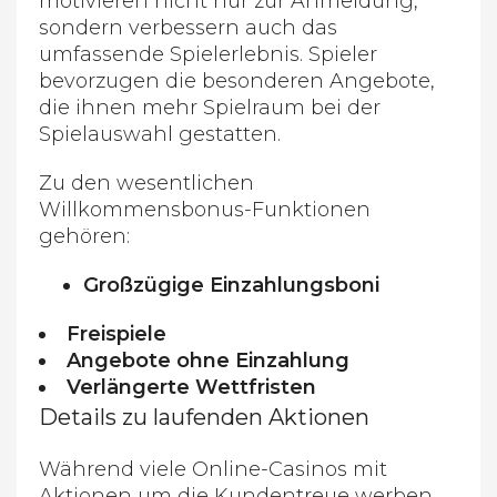
motivieren nicht nur zur Anmeldung,
sondern verbessern auch das
umfassende Spielerlebnis. Spieler
bevorzugen die besonderen Angebote,
die ihnen mehr Spielraum bei der
Spielauswahl gestatten.
Zu den wesentlichen
Willkommensbonus-Funktionen
gehören:
Großzügige Einzahlungsboni
Freispiele
Angebote ohne Einzahlung
Verlängerte Wettfristen
Details zu laufenden Aktionen
Während viele Online-Casinos mit
Aktionen um die Kundentreue werben,