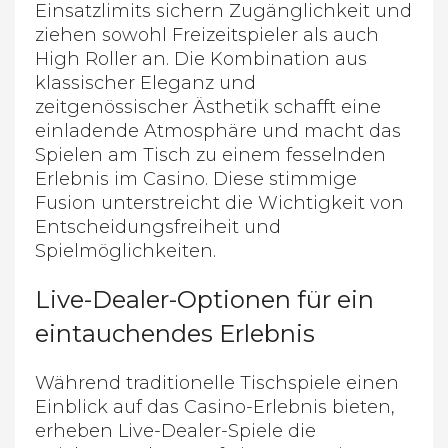
Einsatzlimits sichern Zugänglichkeit und
ziehen sowohl Freizeitspieler als auch
High Roller an. Die Kombination aus
klassischer Eleganz und
zeitgenössischer Ästhetik schafft eine
einladende Atmosphäre und macht das
Spielen am Tisch zu einem fesselnden
Erlebnis im Casino. Diese stimmige
Fusion unterstreicht die Wichtigkeit von
Entscheidungsfreiheit und
Spielmöglichkeiten.
Live-Dealer-Optionen für ein
eintauchendes Erlebnis
Während traditionelle Tischspiele einen
Einblick auf das Casino-Erlebnis bieten,
erheben Live-Dealer-Spiele die