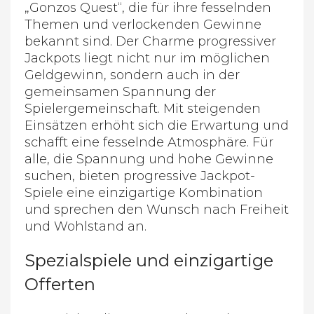
„Gonzos Quest“, die für ihre fesselnden
Themen und verlockenden Gewinne
bekannt sind. Der Charme progressiver
Jackpots liegt nicht nur im möglichen
Geldgewinn, sondern auch in der
gemeinsamen Spannung der
Spielergemeinschaft. Mit steigenden
Einsätzen erhöht sich die Erwartung und
schafft eine fesselnde Atmosphäre. Für
alle, die Spannung und hohe Gewinne
suchen, bieten progressive Jackpot-
Spiele eine einzigartige Kombination
und sprechen den Wunsch nach Freiheit
und Wohlstand an.
Spezialspiele und einzigartige
Offerten