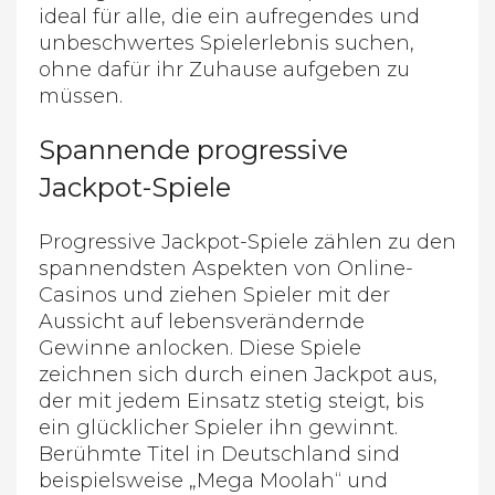
ideal für alle, die ein aufregendes und
unbeschwertes Spielerlebnis suchen,
ohne dafür ihr Zuhause aufgeben zu
müssen.
Spannende progressive
Jackpot-Spiele
Progressive Jackpot-Spiele zählen zu den
spannendsten Aspekten von Online-
Casinos und ziehen Spieler mit der
Aussicht auf lebensverändernde
Gewinne anlocken. Diese Spiele
zeichnen sich durch einen Jackpot aus,
der mit jedem Einsatz stetig steigt, bis
ein glücklicher Spieler ihn gewinnt.
Berühmte Titel in Deutschland sind
beispielsweise „Mega Moolah“ und