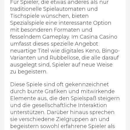
Für Spieler, die etwas anderes als nur
traditionelle Spielautomaten und
Tischspiele wünschen, bieten
Spezialspiele eine interessante Option
mit besonderen Formaten und
fesselndem Gameplay. Im Casina Casino
umfasst dieses spezielle Angebot
neuartige Titel wie digitales Keno, Bingo-
Varianten und Rubbellose, die alle darauf
ausgelegt sind, Spieler auf neue Weise
zu begeistern.
Diese Spiele sind oft gekennzeichnet
durch bunte Grafiken und mitwirkende
Elemente aus, die den Spielspaß steigern
und die gesellschaftliche Interaktion
unterstützen. Darüber hinaus sprechen
sie verschiedene Zielgruppen an und
begeistern sowohl erfahrene Spieler als