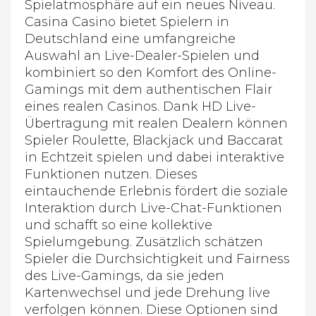
Spielatmosphäre auf ein neues Niveau.
Casina Casino bietet Spielern in
Deutschland eine umfangreiche
Auswahl an Live-Dealer-Spielen und
kombiniert so den Komfort des Online-
Gamings mit dem authentischen Flair
eines realen Casinos. Dank HD Live-
Übertragung mit realen Dealern können
Spieler Roulette, Blackjack und Baccarat
in Echtzeit spielen und dabei interaktive
Funktionen nutzen. Dieses
eintauchende Erlebnis fördert die soziale
Interaktion durch Live-Chat-Funktionen
und schafft so eine kollektive
Spielumgebung. Zusätzlich schätzen
Spieler die Durchsichtigkeit und Fairness
des Live-Gamings, da sie jeden
Kartenwechsel und jede Drehung live
verfolgen können. Diese Optionen sind