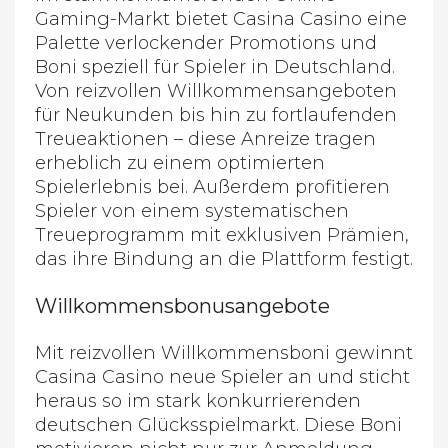
Gaming-Markt bietet Casina Casino eine
Palette verlockender Promotions und
Boni speziell für Spieler in Deutschland.
Von reizvollen Willkommensangeboten
für Neukunden bis hin zu fortlaufenden
Treueaktionen – diese Anreize tragen
erheblich zu einem optimierten
Spielerlebnis bei. Außerdem profitieren
Spieler von einem systematischen
Treueprogramm mit exklusiven Prämien,
das ihre Bindung an die Plattform festigt.
Willkommensbonusangebote
Mit reizvollen Willkommensboni gewinnt
Casina Casino neue Spieler an und sticht
heraus so im stark konkurrierenden
deutschen Glücksspielmarkt. Diese Boni