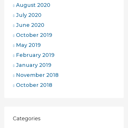
August 2020
July 2020
June 2020
October 2019
May 2019
February 2019
January 2019
November 2018
October 2018
Categories