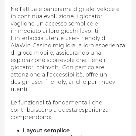
Nell’attuale panorama digitale, veloce e
in continua evoluzione, i giocatori
vogliono un accesso semplice e
immediato ai loro giochi favoriti.
L’interfaccia utente user-friendly di
AlaWin Casino migliora la loro esperienza
di gioco mobile, assicurando una
esplorazione scorrevole che tiene i
giocatori coinvolti. Con particolare
attenzione all’accessibilità, offre un
design user-friendly, anche per i nuovi
utenti.
Le funzionalità fondamentali che
contribuiscono a questa esperienza
comprendono:
Layout semplice