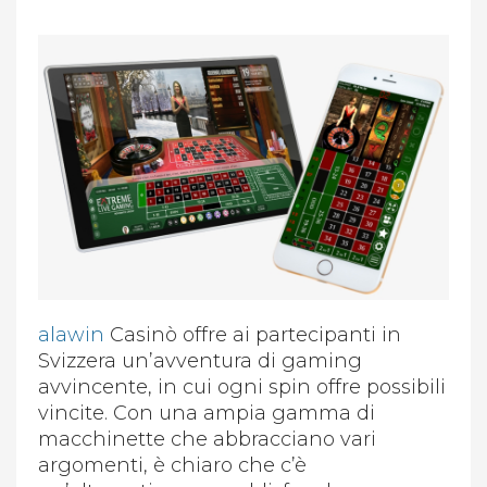
alawin
Casinò offre ai partecipanti in
Svizzera un’avventura di gaming
avvincente, in cui ogni spin offre possibili
vincite. Con una ampia gamma di
macchinette che abbracciano vari
argomenti, è chiaro che c’è