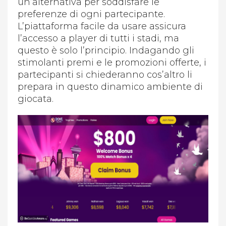
un’alternativa per soddisfare le
preferenze di ogni partecipante.
L’piattaforma facile da usare assicura
l’accesso a player di tutti i stadi, ma
questo è solo l’principio. Indagando gli
stimolanti premi e le promozioni offerte, i
partecipanti si chiederanno cos’altro li
prepara in questo dinamico ambiente di
giocata.