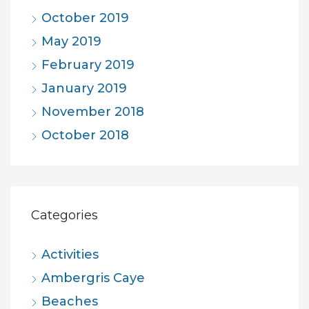
October 2019
May 2019
February 2019
January 2019
November 2018
October 2018
Categories
Activities
Ambergris Caye
Beaches