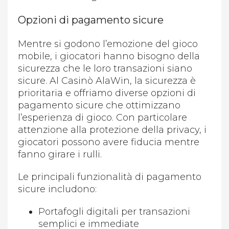
Opzioni di pagamento sicure
Mentre si godono l’emozione del gioco
mobile, i giocatori hanno bisogno della
sicurezza che le loro transazioni siano
sicure. Al Casinò AlaWin, la sicurezza è
prioritaria e offriamo diverse opzioni di
pagamento sicure che ottimizzano
l’esperienza di gioco. Con particolare
attenzione alla protezione della privacy, i
giocatori possono avere fiducia mentre
fanno girare i rulli.
Le principali funzionalità di pagamento
sicure includono:
Portafogli digitali per transazioni
semplici e immediate