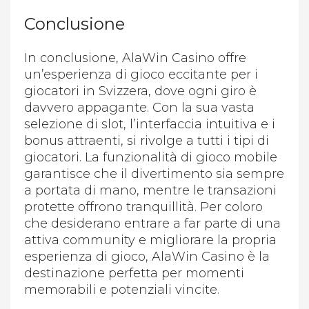
Conclusione
In conclusione, AlaWin Casino offre
un’esperienza di gioco eccitante per i
giocatori in Svizzera, dove ogni giro è
davvero appagante. Con la sua vasta
selezione di slot, l’interfaccia intuitiva e i
bonus attraenti, si rivolge a tutti i tipi di
giocatori. La funzionalità di gioco mobile
garantisce che il divertimento sia sempre
a portata di mano, mentre le transazioni
protette offrono tranquillità. Per coloro
che desiderano entrare a far parte di una
attiva community e migliorare la propria
esperienza di gioco, AlaWin Casino è la
destinazione perfetta per momenti
memorabili e potenziali vincite.