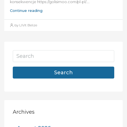
konsekwencje https://golisimoo.com/pl-pl/....
Continue reading
by LIVit Belize
Search
Archives