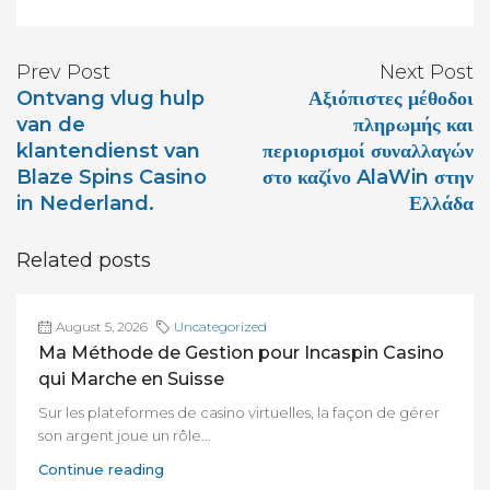
Prev Post
Next Post
Ontvang vlug hulp
Αξιόπιστες μέθοδοι
van de
πληρωμής και
klantendienst van
περιορισμοί συναλλαγών
Blaze Spins Casino
στο καζίνο AlaWin στην
in Nederland.
Ελλάδα
Related posts
August 5, 2026
Uncategorized
Ma Méthode de Gestion pour Incaspin Casino
qui Marche en Suisse
Sur les plateformes de casino virtuelles, la façon de gérer
son argent joue un rôle...
Continue reading