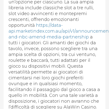
un’opzione per ciascuno. La sua ampia
libreria include classiche slot a tre rulli,
slot video avvincenti e montepremi
crescenti, offrendo emozionanti
opportunità
https://data-
api.marketindex.com.au/api/v1/announcement
and-nbc-amend-media-partnership
a
tutti i giocatori. Gli amanti dei giochi da
tavolo, invece, possono scegliere tra una
ampia scelta di opzioni, tra cui ventuno,
roulette e baccarà, tutti adattati per il
gioco su dispositivi mobili. Questa
versatilità permette ai giocatori di
cimentarsi nei loro giochi preferiti
ovunque e in qualsiasi momento,
facilitando il passaggio dal gioco a casa a
quello in mobilità. Con una tale varietà a
disposizione, i giocatori non avranno che
l’difficoltà di scegliere su AlaWin Casino.