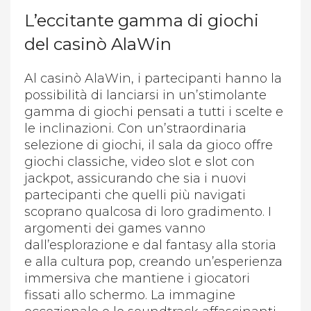
L’eccitante gamma di giochi
del casinò AlaWin
Al casinò AlaWin, i partecipanti hanno la
possibilità di lanciarsi in un’stimolante
gamma di giochi pensati a tutti i scelte e
le inclinazioni. Con un’straordinaria
selezione di giochi, il sala da gioco offre
giochi classiche, video slot e slot con
jackpot, assicurando che sia i nuovi
partecipanti che quelli più navigati
scoprano qualcosa di loro gradimento. I
argomenti dei games vanno
dall’esplorazione e dal fantasy alla storia
e alla cultura pop, creando un’esperienza
immersiva che mantiene i giocatori
fissati allo schermo. La immagine