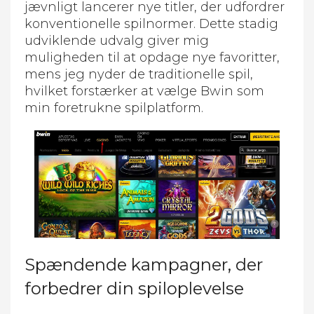
jævnligt lancerer nye titler, der udfordrer
konventionelle spilnormer. Dette stadig
udviklende udvalg giver mig
muligheden til at opdage nye favoritter,
mens jeg nyder de traditionelle spil,
hvilket forstærker at vælge Bwin som
min foretrukne spilplatform.
Spændende kampagner, der
forbedrer din spiloplevelse