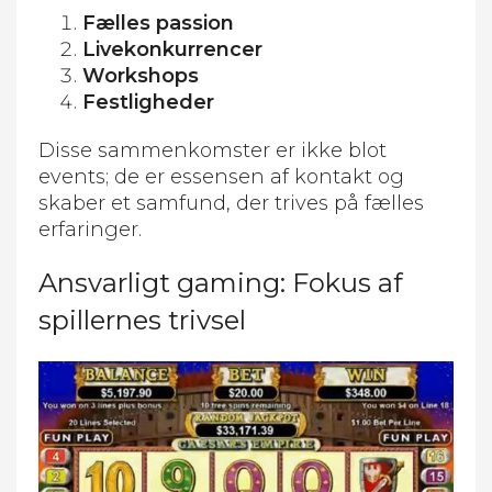
Fælles passion
Livekonkurrencer
Workshops
Festligheder
Disse sammenkomster er ikke blot
events; de er essensen af kontakt og
skaber et samfund, der trives på fælles
erfaringer.
Ansvarligt gaming: Fokus af
spillernes trivsel