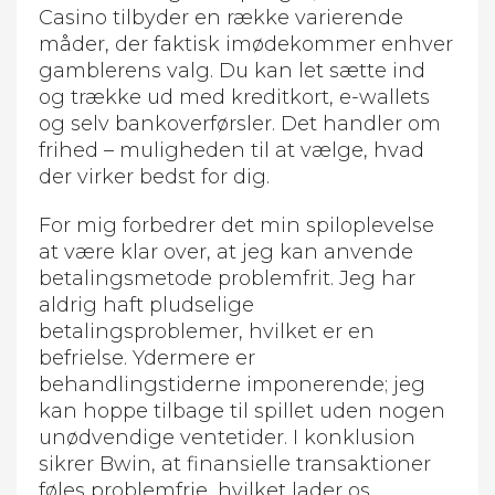
Casino tilbyder en række varierende
måder, der faktisk imødekommer enhver
gamblerens valg. Du kan let sætte ind
og trække ud med kreditkort, e-wallets
og selv bankoverførsler. Det handler om
frihed – muligheden til at vælge, hvad
der virker bedst for dig.
For mig forbedrer det min spiloplevelse
at være klar over, at jeg kan anvende
betalingsmetode problemfrit. Jeg har
aldrig haft pludselige
betalingsproblemer, hvilket er en
befrielse. Ydermere er
behandlingstiderne imponerende; jeg
kan hoppe tilbage til spillet uden nogen
unødvendige ventetider. I konklusion
sikrer Bwin, at finansielle transaktioner
føles problemfrie, hvilket lader os