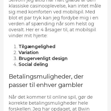
klassiske casinooplevelse, kan intet måle
sig med komforten ved mobilspil. Med
blot et par tryk kan jeg fordybe mig i en
verden af spænding når som helst og
overalt. Her er 4 årsager til, at mobilspil
vinder mit hjerte:
Tilgængelighed
Variation
Brugervenligt design
Social deling
Betalingsmuligheder, der
passer til enhver gambler
Når det kommer til online spil, gør de
korrekte betalingsmuligheder hele
forskellen. Jeg har opdaget, at Bwin