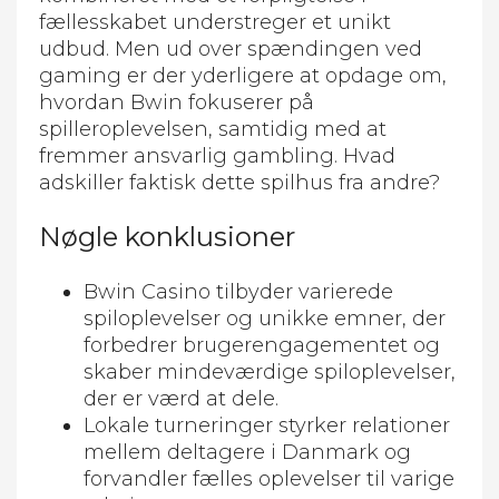
fællesskabet understreger et unikt
udbud. Men ud over spændingen ved
gaming er der yderligere at opdage om,
hvordan Bwin fokuserer på
spilleroplevelsen, samtidig med at
fremmer ansvarlig gambling. Hvad
adskiller faktisk dette spilhus fra andre?
Nøgle konklusioner
Bwin Casino tilbyder varierede
spiloplevelser og unikke emner, der
forbedrer brugerengagementet og
skaber mindeværdige spiloplevelser,
der er værd at dele.
Lokale turneringer styrker relationer
mellem deltagere i Danmark og
forvandler fælles oplevelser til varige