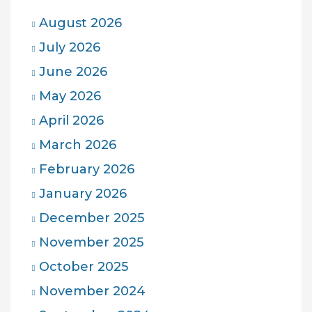
August 2026
July 2026
June 2026
May 2026
April 2026
March 2026
February 2026
January 2026
December 2025
November 2025
October 2025
November 2024