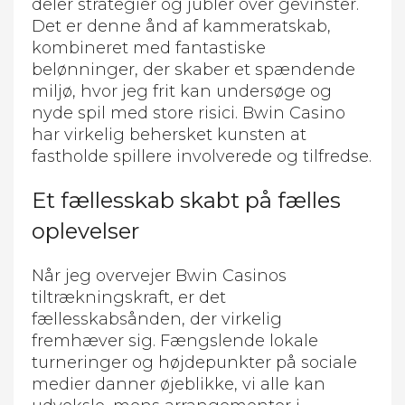
deler strategier og jubler over gevinster.
Det er denne ånd af kammeratskab,
kombineret med fantastiske
belønninger, der skaber et spændende
miljø, hvor jeg frit kan undersøge og
nyde spil med store risici. Bwin Casino
har virkelig behersket kunsten at
fastholde spillere involverede og tilfredse.
Et fællesskab skabt på fælles
oplevelser
Når jeg overvejer Bwin Casinos
tiltrækningskraft, er det
fællesskabsånden, der virkelig
fremhæver sig. Fængslende lokale
turneringer og højdepunkter på sociale
medier danner øjeblikke, vi alle kan