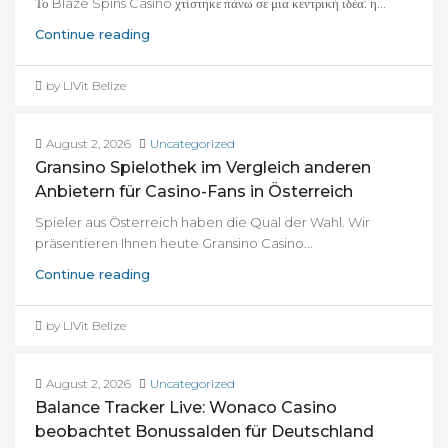
Το Blaze Spins Casino χτίστηκε πάνω σε μια κεντρική ιδέα: η...
Continue reading
by LIVit Belize
August 2, 2026
Uncategorized
Gransino Spielothek im Vergleich anderen
Anbietern für Casino-Fans in Österreich
Spieler aus Österreich haben die Qual der Wahl. Wir
präsentieren Ihnen heute Gransino Casino...
Continue reading
by LIVit Belize
August 2, 2026
Uncategorized
Balance Tracker Live: Wonaco Casino
beobachtet Bonussalden für Deutschland