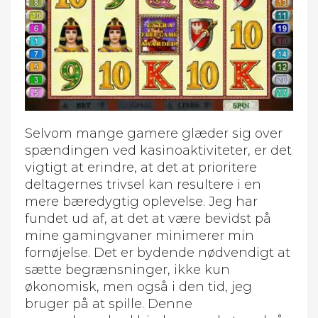
Selvom mange gamere glæder sig over
spændingen ved kasinoaktiviteter, er det
vigtigt at erindre, at det at prioritere
deltagernes trivsel kan resultere i en
mere bæredygtig oplevelse. Jeg har
fundet ud af, at det at være bevidst på
mine gamingvaner minimerer min
fornøjelse. Det er bydende nødvendigt at
sætte begrænsninger, ikke kun
økonomisk, men også i den tid, jeg
bruger på at spille. Denne