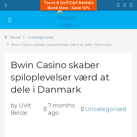
Tours & Golf Cart Rentals
Book Now - Save 10%
Home
Uncategorized
Bwin Casino skaber spiloplevelser værd at dele i Danmark
Bwin Casino skaber
spiloplevelser værd at
dele i Danmark
by LIVit
7 months
Uncategorized
Belize
ago