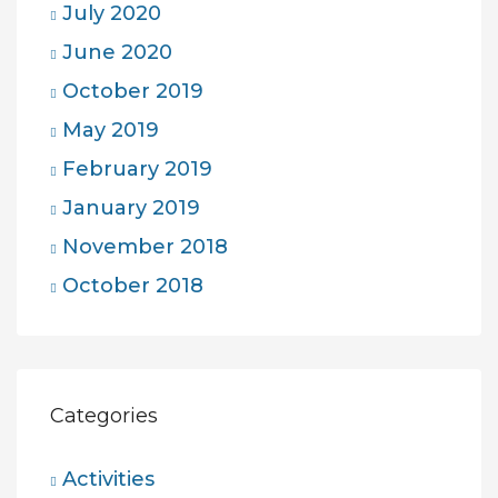
July 2020
June 2020
October 2019
May 2019
February 2019
January 2019
November 2018
October 2018
Categories
Activities