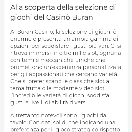
Alla scoperta della selezione di
giochi del Casinò Buran
Al Buran Casino, la selezione di giochi è
enorme e presenta un’ampia gamma di
opzioni per soddisfare i gusti più vari. Ci si
ritrova immersi in oltre mille slot, ognuna
con temi e meccaniche uniche che
promettono un’esperienza personalizzata
per gli appassionati che cercano varietà.
Che si preferiscano le classiche slot a
tema frutta o le moderne video slot,
l’incredibile varietà di giochi soddisfa
gusti e livelli di abilità diversi.
Altrettanto notevoli sono i giochi da
tavolo. Con dati solidi che indicano una
preferenza per il gioco strategico rispetto