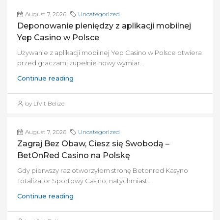
August 7, 2026
Uncategorized
Deponowanie pieniędzy z aplikacji mobilnej
Yep Casino w Polsce
Używanie z aplikacji mobilnej Yep Casino w Polsce otwiera
przed graczami zupełnie nowy wymiar...
Continue reading
by LIVit Belize
August 7, 2026
Uncategorized
Zagraj Bez Obaw, Ciesz się Swobodą –
BetOnRed Casino na Polskę
Gdy pierwszy raz otworzyłem stronę Betonred Kasyno
Totalizator Sportowy Casino, natychmiast...
Continue reading