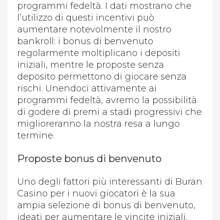
programmi fedeltà. I dati mostrano che
l’utilizzo di questi incentivi può
aumentare notevolmente il nostro
bankroll: i bonus di benvenuto
regolarmente moltiplicano i depositi
iniziali, mentre le proposte senza
deposito permettono di giocare senza
rischi. Unendoci attivamente ai
programmi fedeltà, avremo la possibilità
di godere di premi a stadi progressivi che
miglioreranno la nostra resa a lungo
termine.
Proposte bonus di benvenuto
Uno degli fattori più interessanti di Buran
Casino per i nuovi giocatori è la sua
ampia selezione di bonus di benvenuto,
ideati per aumentare le vincite iniziali.