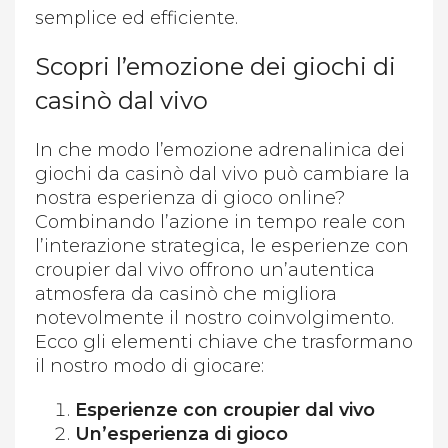
semplice ed efficiente.
Scopri l’emozione dei giochi di
casinò dal vivo
In che modo l’emozione adrenalinica dei
giochi da casinò dal vivo può cambiare la
nostra esperienza di gioco online?
Combinando l’azione in tempo reale con
l’interazione strategica, le esperienze con
croupier dal vivo offrono un’autentica
atmosfera da casinò che migliora
notevolmente il nostro coinvolgimento.
Ecco gli elementi chiave che trasformano
il nostro modo di giocare:
Esperienze con croupier dal vivo
Un’esperienza di gioco