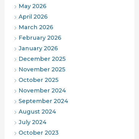
May 2026
April 2026
March 2026
February 2026
January 2026
December 2025
November 2025
October 2025
November 2024
September 2024
August 2024
July 2024
October 2023