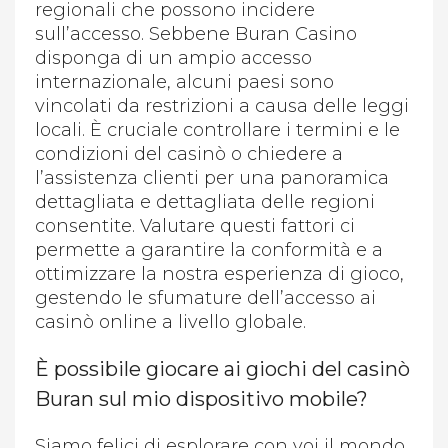
regionali che possono incidere
sull’accesso. Sebbene Buran Casino
disponga di un ampio accesso
internazionale, alcuni paesi sono
vincolati da restrizioni a causa delle leggi
locali. È cruciale controllare i termini e le
condizioni del casinò o chiedere a
l’assistenza clienti per una panoramica
dettagliata e dettagliata delle regioni
consentite. Valutare questi fattori ci
permette a garantire la conformità e a
ottimizzare la nostra esperienza di gioco,
gestendo le sfumature dell’accesso ai
casinò online a livello globale.
È possibile giocare ai giochi del casinò
Buran sul mio dispositivo mobile?
Siamo felici di esplorare con voi il mondo