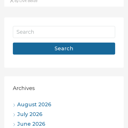
by LIVit Belize
Search
Archives
August 2026
July 2026
June 2026