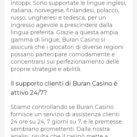
intoppi. Sono supportate le lingue inglesi,
italiana, norvegese, finlandesi, polacco,
russo, ungheresi e tedesca, per un
ingresso agevole a prescindere dalla
lingua preferita. Grazie a questa ampia
gamma di lingue, Buran Casino si
assicura che i giocatori di diverse regioni
possano partecipare comodamente e
concentrarsi sul perfezionamento delle
proprie strategie e abilità.
Il supporto clienti di Buran Casino è
attivo 24/7?
Stiamo controllando se Buran Casino
fornisce un servizio di assistenza clienti
24 ore su 24, 7 giorni su 7, e le premesse
sembrano promettenti. Dalla nostra
analisi, risulta che il casinò mette a