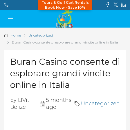
Tours & Golf Cart Rentals
Book Now - Save 10%
Home
Uncategorized
Buran Casino consente di esplorare grandi vincite online in Italia
Buran Casino consente di
esplorare grandi vincite
online in Italia
by LIVit
5 months
Uncategorized
Belize
ago