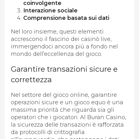
coinvolgente
Interazione sociale
Comprensione basata sui dati
Nel loro insieme, questi elementi
accrescono il fascino dei casinò live,
immergendoci ancora più a fondo nel
mondo dell’eccellenza del gioco.
Garantire transazioni sicure e
correttezza
Nel settore del gioco online, garantire
operazioni sicure e un gioco equo è una
massima priorità che riguarda sia gli
operatori che i giocatori. Al Buran Casino,
la sicurezza delle transazioni è rafforzata
da protocolli di crittografia