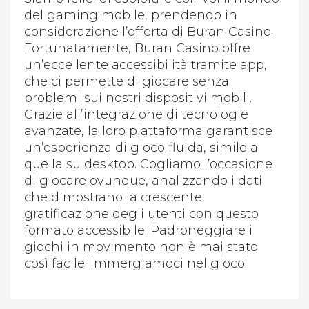
del gaming mobile, prendendo in
considerazione l’offerta di Buran Casino.
Fortunatamente, Buran Casino offre
un’eccellente accessibilità tramite app,
che ci permette di giocare senza
problemi sui nostri dispositivi mobili.
Grazie all’integrazione di tecnologie
avanzate, la loro piattaforma garantisce
un’esperienza di gioco fluida, simile a
quella su desktop. Cogliamo l’occasione
di giocare ovunque, analizzando i dati
che dimostrano la crescente
gratificazione degli utenti con questo
formato accessibile. Padroneggiare i
giochi in movimento non è mai stato
così facile! Immergiamoci nel gioco!