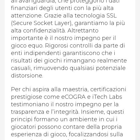
all’avanguardia, che proteggono i dati
finanziari degli utenti con la più alta
attenzione. Grazie alla tecnologia SSL
(Secure Socket Layer), garantiamo la più
alta confidenzialità. Altrettanto
importante è il nostro impegno per il
gioco equo. Rigorosi controlli da parte di
enti indipendenti garantiscono che i
risultati dei giochi rimangano realmente
casuali, rimuovendo qualsiasi potenziale
distorsione.
Per chi aspira alla maestria, certificazioni
prestigiose come eCOGRA e iTech Labs
testimoniano il nostro impegno per la
trasparenza e l’integrità. Insieme, questi
principi formano un ambiente in cui i
giocatori possono contare della propria
esperienza di gioco, focalizzandosi sulla