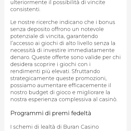
ulteriormente il possibilità di vincite
consistenti.
Le nostre ricerche indicano che i bonus
senza deposito offrono un notevole
potenziale di vincita, garantendo
l’accesso ai giochi di alto livello senza la
necessità di investire immediatamente
denaro. Queste offerte sono valide per chi
desidera scoprire i giochi con i
rendimenti più elevati. Sfruttando
strategicamente queste promozioni,
possiamo aumentare efficacemente il
nostro budget di gioco e migliorare la
nostra esperienza complessiva al casinò.
Programmi di premi fedeltà
I schemi di lealtà di Buran Casino