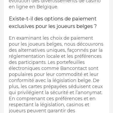
évolution des divertissements de casino
en ligne en Belgique.
Existe-t-il des options de paiement
exclusives pour les joueurs belges ?
En examinant les choix de paiement
pour les joueurs belges, nous découvrons
des alternatives uniques, façonnés par la
réglementation locale et les préférences
des participants. Les portefeuilles
électroniques comme Bancontact sont
populaires pour leur commodité et leur
conformité avec la législation belge. De
plus, les cartes prépayées séduisent ceux
qui privilégient la sécurité et l’anonymat.
En comprenant ces préférences et en
respectant la législation, casinos et
joueurs peuvent garantir des