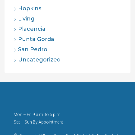
Hopkins
Living
Placencia
Punta Gorda
San Pedro
Uncategorized
Mon – Fri 9 a.m. to 5 p.m.
Sat – Sun By Appointment