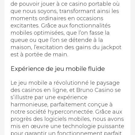
de pouvoir jouer à ce casino portable où
que nous soyons, transformant ainsi les
moments ordinaires en occasions
excitantes. Grâce aux fonctionnalités
mobiles optimisées, que l’on fasse la
queue ou que l’on se détende à la
maison, l’excitation des gains du jackpot
est à portée de main.
Expérience de jeu mobile fluide
Le jeu mobile a révolutionné le paysage
des casinos en ligne, et Bruno Casino se
s’illustre par une expérience
harmonieuse, parfaitement conçue à
notre société hyperconnectée. Grâce aux
progrès des logiciels mobiles, nous avons
mis en œuvre une technologie puissante
pour garantir un fonctionnement parfait