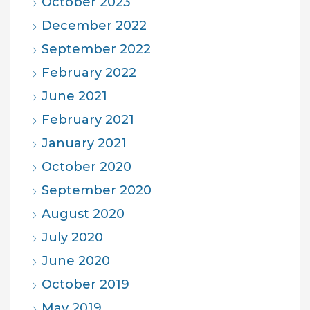
October 2023
December 2022
September 2022
February 2022
June 2021
February 2021
January 2021
October 2020
September 2020
August 2020
July 2020
June 2020
October 2019
May 2019