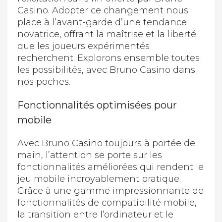
Casino. Adopter ce changement nous
place à l’avant-garde d’une tendance
novatrice, offrant la maîtrise et la liberté
que les joueurs expérimentés
recherchent. Explorons ensemble toutes
les possibilités, avec Bruno Casino dans
nos poches.
Fonctionnalités optimisées pour
mobile
Avec Bruno Casino toujours à portée de
main, l’attention se porte sur les
fonctionnalités améliorées qui rendent le
jeu mobile incroyablement pratique.
Grâce à une gamme impressionnante de
fonctionnalités de compatibilité mobile,
la transition entre l’ordinateur et le