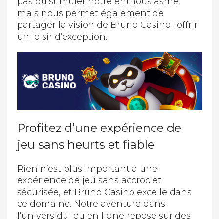
pas qu’stimuler notre enthousiasme,
mais nous permet également de
partager la vision de Bruno Casino : offrir
un loisir d’exception.
Profitez d’une expérience de
jeu sans heurts et fiable
Rien n’est plus important à une
expérience de jeu sans accroc et
sécurisée, et Bruno Casino excelle dans
ce domaine. Notre aventure dans
l’univers du jeu en ligne repose sur des