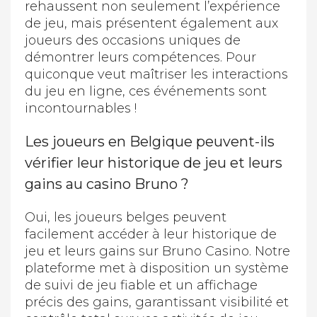
rehaussent non seulement l’expérience
de jeu, mais présentent également aux
joueurs des occasions uniques de
démontrer leurs compétences. Pour
quiconque veut maîtriser les interactions
du jeu en ligne, ces événements sont
incontournables !
Les joueurs en Belgique peuvent-ils
vérifier leur historique de jeu et leurs
gains au casino Bruno ?
Oui, les joueurs belges peuvent
facilement accéder à leur historique de
jeu et leurs gains sur Bruno Casino. Notre
plateforme met à disposition un système
de suivi de jeu fiable et un affichage
précis des gains, garantissant visibilité et