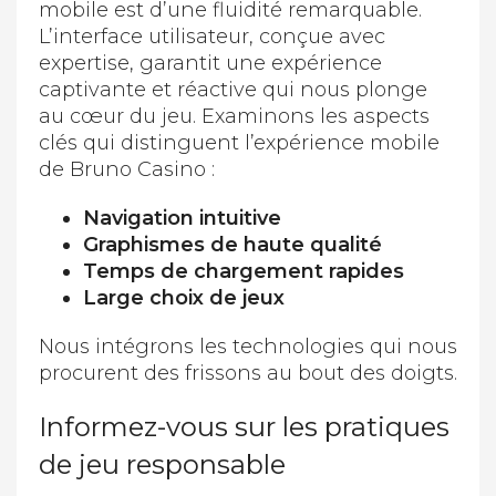
mobile est d’une fluidité remarquable.
L’interface utilisateur, conçue avec
expertise, garantit une expérience
captivante et réactive qui nous plonge
au cœur du jeu. Examinons les aspects
clés qui distinguent l’expérience mobile
de Bruno Casino :
Navigation intuitive
Graphismes de haute qualité
Temps de chargement rapides
Large choix de jeux
Nous intégrons les technologies qui nous
procurent des frissons au bout des doigts.
Informez-vous sur les pratiques
de jeu responsable