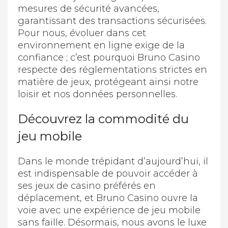
mesures de sécurité avancées,
garantissant des transactions sécurisées.
Pour nous, évoluer dans cet
environnement en ligne exige de la
confiance ; c’est pourquoi Bruno Casino
respecte des réglementations strictes en
matière de jeux, protégeant ainsi notre
loisir et nos données personnelles.
Découvrez la commodité du
jeu mobile
Dans le monde trépidant d’aujourd’hui, il
est indispensable de pouvoir accéder à
ses jeux de casino préférés en
déplacement, et Bruno Casino ouvre la
voie avec une expérience de jeu mobile
sans faille. Désormais, nous avons le luxe