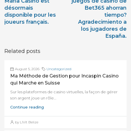
Mafia Casino est
juegos de casino de
désormais
Bet365 ahorran
disponible pour les
tiempo?
joueurs français.
Agradecimiento a
los jugadores de
España.
Related posts
August 5, 2026
Uncategorized
Ma Méthode de Gestion pour Incaspin Casino
qui Marche en Suisse
Sur les plateformes de casino virtuelles, la façon de gérer
son argent joue un rôle...
Continue reading
by LIVit Belize