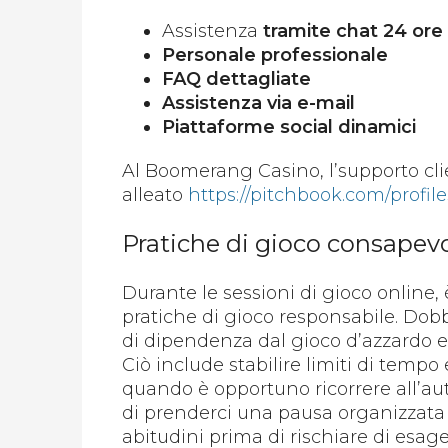
Assistenza
tramite chat 24 ore 
Personale professionale
FAQ dettagliate
Assistenza via e-mail
Piattaforme social dinamici
Al Boomerang Casino, l’supporto clien
alleato
https://pitchbook.com/profi
Pratiche di gioco consapev
Durante le sessioni di gioco online
pratiche di gioco responsabile. Dobb
di dipendenza dal gioco d’azzardo 
Ciò include stabilire limiti di tem
quando è opportuno ricorrere all’au
di prenderci una pausa organizzata d
abitudini prima di rischiare di esage