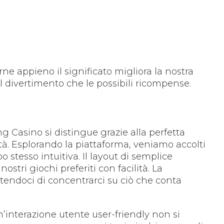
rne appieno il significato migliora la nostra
l divertimento che le possibili ricompense.
g Casino si distingue grazie alla perfetta
tà. Esplorando la piattaforma, veniamo accolti
 stesso intuitiva. Il layout di semplice
ostri giochi preferiti con facilità. La
ttendoci di concentrarci su ciò che conta
’interazione utente user-friendly non si