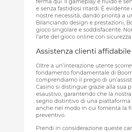
ferma qui. Il gameplay è fluido e se
e senza fastidiosi ritardi. È evident
nostre necessità, dando priorità a u
Bilanciando design e prestazioni, B
gioco singolare e soddisfacente. Non
l’arte del gioco online con sicurezza e
Assistenza clienti affidabile
Oltre a un’interazione utente scorrev
fondamento fondamentale di Boomer
comprendiamo il pregio di un’assi
Casino si distingue grazie alla sua p
esaustivo, garantendo che la nostra 
segno distintivo di una piattaforma 
anche nel modo in cui fomenta la f
preventivo.
Prendi in considerazione queste car