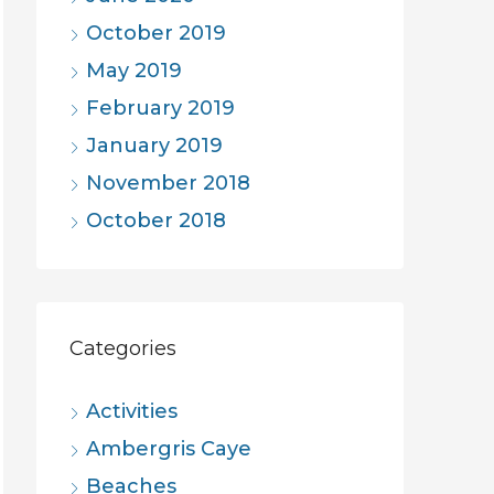
October 2019
May 2019
February 2019
January 2019
November 2018
October 2018
Categories
Activities
Ambergris Caye
Beaches