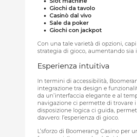
Slot machine
Giochi da tavolo
Casinò dal vivo
Sale da poker
Giochi con jackpot
Con una tale varietà di opzioni, capi
strategia di gioco, aumentando sia i
Esperienza intuitiva
In termini di accessibilità, Boomeran
integrazione tra design e funzionali
da un’interfaccia elegante e al tempo
navigazione ci permette di trovare i n
disposizione logica ci guida, perme
davvero: l’esperienza di gioco.
L’sforzo di Boomerang Casino per un