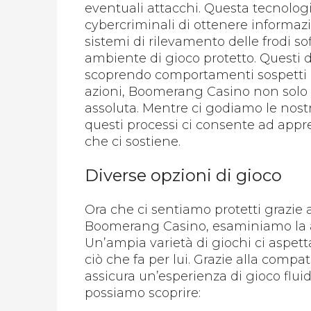
eventuali attacchi. Questa tecnologi
cybercriminali di ottenere informazio
sistemi di rilevamento delle frodi 
ambiente di gioco protetto. Questi d
scoprendo comportamenti sospetti i
azioni, Boomerang Casino non solo c
assoluta. Mentre ci godiamo le nost
questi processi ci consente ad apprez
che ci sostiene.
Diverse opzioni di gioco
Ora che ci sentiamo protetti grazie a
Boomerang Casino, esaminiamo la 
Un’ampia varietà di giochi ci aspet
ciò che fa per lui. Grazie alla comp
assicura un’esperienza di gioco fluida
possiamo scoprire: