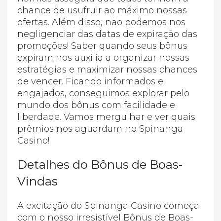
chance de usufruir ao máximo nossas
ofertas. Além disso, não podemos nos
negligenciar das datas de expiração das
promoções! Saber quando seus bônus
expiram nos auxilia a organizar nossas
estratégias e maximizar nossas chances
de vencer. Ficando informados e
engajados, conseguimos explorar pelo
mundo dos bônus com facilidade e
liberdade. Vamos mergulhar e ver quais
prêmios nos aguardam no Spinanga
Casino!
Detalhes do Bônus de Boas-
Vindas
A excitação do Spinanga Casino começa
com o nosso irresistível Bônus de Boas-