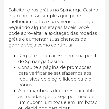
Solicitar giros grátis no Spinanga Casino
é um processo simples que pode
melhorar muito a sua vivência de jogo.
Seguindo alguns etapas fáceis, você
pode aproveitar a excitação das rodadas
grátis e aumentar suas chances de
ganhar. Veja como continuar:
Registre-se ou acesse em sua perfil
do Spinanga Casino.
Consulte a página de promoções
para verificar se satisfazemos aos
requisitos de elegibilidade para o
bônus.
Acompanhe as diretrizes para obter
as rodadas grátis, seja por meio de
um cupom, um toque em um botão
ou decidindo participar.