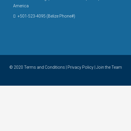
America
+501-523-4095 (Belize Phone#)
© 2020
Terms and Conditions
|
Privacy Policy
|
Join the Team