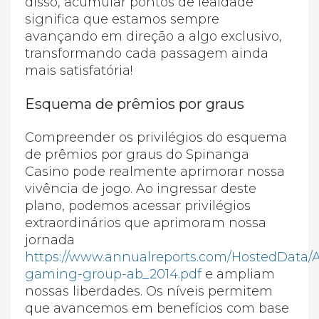
disso, acumular pontos de lealdade
significa que estamos sempre
avançando em direção a algo exclusivo,
transformando cada passagem ainda
mais satisfatória!
Esquema de prêmios por graus
Compreender os privilégios do esquema
de prêmios por graus do Spinanga
Casino pode realmente aprimorar nossa
vivência de jogo. Ao ingressar deste
plano, podemos acessar privilégios
extraordinários que aprimoram nossa
jornada
https://www.annualreports.com/HostedData/A
gaming-group-ab_2014.pdf
e ampliam
nossas liberdades. Os níveis permitem
que avancemos em benefícios com base