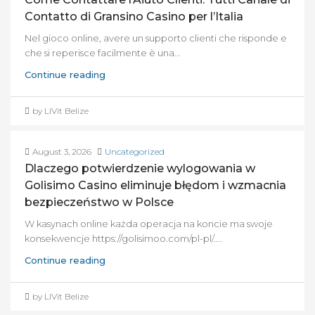
Contatto di Gransino Casino per l’Italia
Nel gioco online, avere un supporto clienti che risponde e
che si reperisce facilmente è una...
Continue reading
by LIVit Belize
August 3, 2026
Uncategorized
Dlaczego potwierdzenie wylogowania w
Golisimo Casino eliminuje błędom i wzmacnia
bezpieczeństwo w Polsce
W kasynach online każda operacja na koncie ma swoje
konsekwencje https://golisimoo.com/pl-pl/....
Continue reading
by LIVit Belize