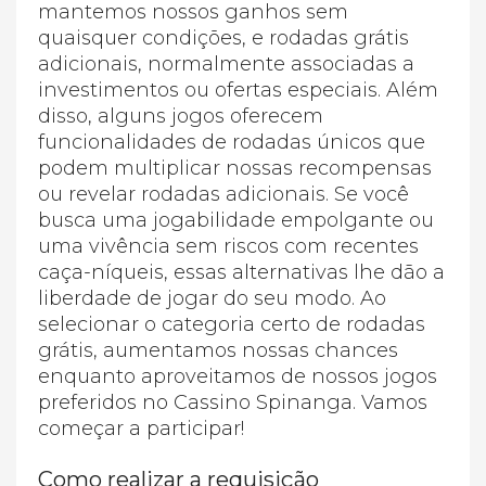
mantemos nossos ganhos sem
quaisquer condições, e rodadas grátis
adicionais, normalmente associadas a
investimentos ou ofertas especiais. Além
disso, alguns jogos oferecem
funcionalidades de rodadas únicos que
podem multiplicar nossas recompensas
ou revelar rodadas adicionais. Se você
busca uma jogabilidade empolgante ou
uma vivência sem riscos com recentes
caça-níqueis, essas alternativas lhe dão a
liberdade de jogar do seu modo. Ao
selecionar o categoria certo de rodadas
grátis, aumentamos nossas chances
enquanto aproveitamos de nossos jogos
preferidos no Cassino Spinanga. Vamos
começar a participar!
Como realizar a requisição