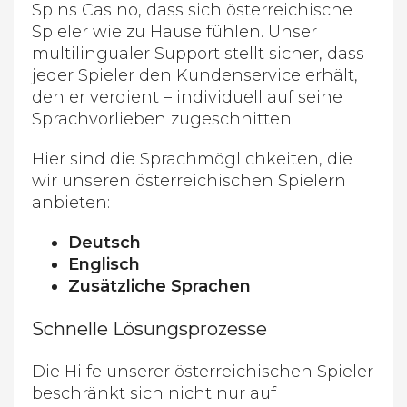
Spins Casino, dass sich österreichische
Spieler wie zu Hause fühlen. Unser
multilingualer Support stellt sicher, dass
jeder Spieler den Kundenservice erhält,
den er verdient – individuell auf seine
Sprachvorlieben zugeschnitten.
Hier sind die Sprachmöglichkeiten, die
wir unseren österreichischen Spielern
anbieten:
Deutsch
Englisch
Zusätzliche Sprachen
Schnelle Lösungsprozesse
Die Hilfe unserer österreichischen Spieler
beschränkt sich nicht nur auf