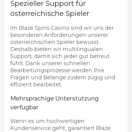
Spezieller Support für
österreichische Spieler
Im Blaze Spins Casino sind wir uns der
besonderen Anforderungen unserer
österreichischen Spieler bewusst.
Deshalb bieten wir multilingualen
Support, damit sich jeder gut betreut
fühlt. Dank unserer schnellen
Bearbeitungsprozesse werden Ihre
Fragen und Belange zudem zügig und
effizient bearbeitet.
Mehrsprachige Unterstützung
verfügbar
Wenn es um hochwertigen
Kundenservice geht, garantiert Blaze