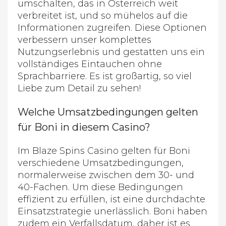
umschalten, das in Österreich weit
verbreitet ist, und so mühelos auf die
Informationen zugreifen. Diese Optionen
verbessern unser komplettes
Nutzungserlebnis und gestatten uns ein
vollständiges Eintauchen ohne
Sprachbarriere. Es ist großartig, so viel
Liebe zum Detail zu sehen!
Welche Umsatzbedingungen gelten
für Boni in diesem Casino?
Im Blaze Spins Casino gelten für Boni
verschiedene Umsatzbedingungen,
normalerweise zwischen dem 30- und
40-Fachen. Um diese Bedingungen
effizient zu erfüllen, ist eine durchdachte
Einsatzstrategie unerlässlich. Boni haben
zudem ein Verfallsdatum, daher ist es