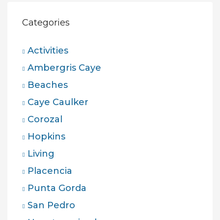
Categories
Activities
Ambergris Caye
Beaches
Caye Caulker
Corozal
Hopkins
Living
Placencia
Punta Gorda
San Pedro