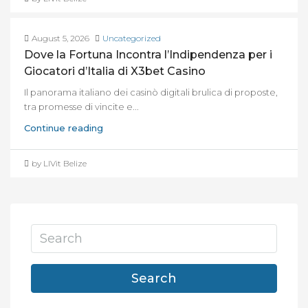
August 5, 2026
Uncategorized
Dove la Fortuna Incontra l’Indipendenza per i
Giocatori d’Italia di X3bet Casino
Il panorama italiano dei casinò digitali brulica di proposte,
tra promesse di vincite e...
Continue reading
by LIVit Belize
Search