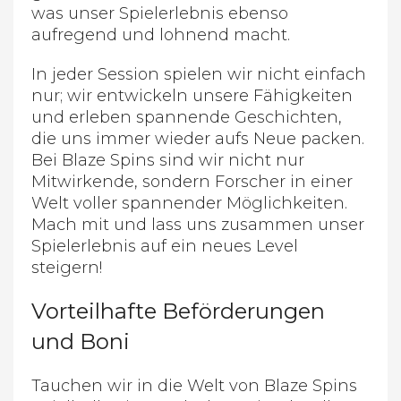
was unser Spielerlebnis ebenso
aufregend und lohnend macht.
In jeder Session spielen wir nicht einfach
nur; wir entwickeln unsere Fähigkeiten
und erleben spannende Geschichten,
die uns immer wieder aufs Neue packen.
Bei Blaze Spins sind wir nicht nur
Mitwirkende, sondern Forscher in einer
Welt voller spannender Möglichkeiten.
Mach mit und lass uns zusammen unser
Spielerlebnis auf ein neues Level
steigern!
Vorteilhafte Beförderungen
und Boni
Tauchen wir in die Welt von Blaze Spins