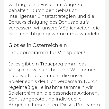
wichtig, diese Fristen im Auge zu
behalten. Durch den Gebrauch
intelligenter Einsatzstrategien und die
Berücksichtigung des Bonusablaufs
verbessern wir unsere Möglichkeiten, die
Boni in Echtgeldgewinne umzuwandeln.
Gibt es in Österreich ein
Treueprogramm für Vielspieler?
Ja, es gibt ein Treueprogramm, das
Vielspieler wie uns belohnt. Wir können
Treuevorteile sammeln, die unser
Spielerlebnis deutlich verbessern. Durch
regelmäßige Teilnahme sammeln wir
Spielerprämien, die besondere Aktionen,
Bonusangebote und individuelle
Angebote freischalten. Dieses Programm