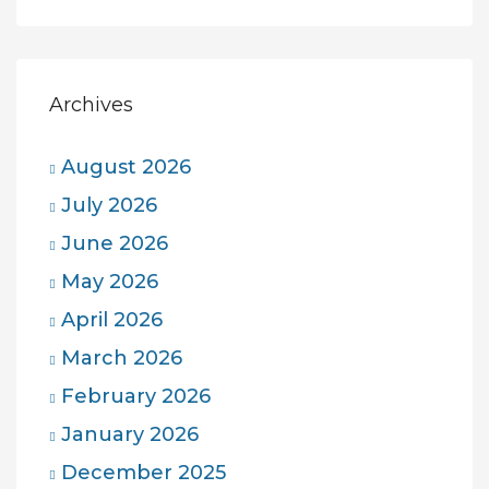
Archives
August 2026
July 2026
June 2026
May 2026
April 2026
March 2026
February 2026
January 2026
December 2025