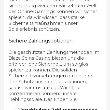
sich ständig weiterentwickelnden Welt
des Online-Gamings können wir sicher
spielen, da wir wissen, dass starke
Sicherheitsmaßnahmen unser
Spielerlebnis schützen.
Sichere Zahlungsoptionen
Die geschützten Zahlungsmethoden im
Blaze Spins Casino bieten uns die
erforderliche Sicherheit, um sorglos
spielen zu können. Die soliden
Sicherheitsvorkehrungen garantieren
den Schutz unserer Transaktionen,
sodass wir uns auf das Wichtige
konzentrieren können: unsere
Lieblingsspiele. Das finden Sie: