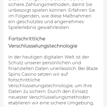
sichere Zahlungsmethoden, damit Sie
unbesorgt spielen können. Erfahren Sie
im Folgenden, wie diese Maßnahmen
ein geschütztes und angenehmes
Spielerlebnis gewährleisten.
Fortschrittliche
Verschlüsselungstechnologie
In der heutigen digitalen Welt ist der
Schutz unserer persönlichen und
finanziellen Daten unerlässlich. Bei Blaze
Spins Casino setzen wir auf
fortschrittliche
Verschlüsselungstechnologie, um Ihre
Daten zu sichern. Durch den Einsatz
neuester Verschlüsselungsmethoden
etablieren wir eine sichere Umgebung,