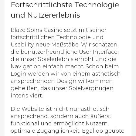
Fortschrittlichste Technologie
und Nutzererlebnis
Blaze Spins Casino setzt mit seiner
fortschrittlichen Technologie und
Usability neue Maßstäbe. Wir schätzen
die benutzerfreundliche User Interface,
die unser Spielerlebnis erhöht und die
Navigation einfach macht. Schon beim
Login werden wir von einem ästhetisch
ansprechenden Design willkommen
geheißen, das unser Spielvergnügen
intensiviert.
Die Website ist nicht nur ästhetisch
ansprechend, sondern auch äußerst
funktional und ermöglicht Nutzern
optimale Zugänglichkeit. Egal ob geübte