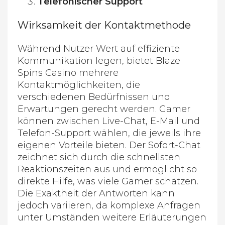
Telefonischer Support
Wirksamkeit der Kontaktmethode
Während Nutzer Wert auf effiziente
Kommunikation legen, bietet Blaze
Spins Casino mehrere
Kontaktmöglichkeiten, die
verschiedenen Bedürfnissen und
Erwartungen gerecht werden. Gamer
können zwischen Live-Chat, E-Mail und
Telefon-Support wählen, die jeweils ihre
eigenen Vorteile bieten. Der Sofort-Chat
zeichnet sich durch die schnellsten
Reaktionszeiten aus und ermöglicht so
direkte Hilfe, was viele Gamer schätzen.
Die Exaktheit der Antworten kann
jedoch variieren, da komplexe Anfragen
unter Umständen weitere Erläuterungen