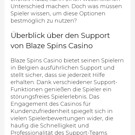
Unterschied machen. Doch was müssen
Spieler wissen, um diese Optionen
bestmöglich zu nutzen?
Überblick über den Support
von Blaze Spins Casino
Blaze Spins Casino bietet seinen Spielern
in Belgien ausführlichen Support und
stellt sicher, dass sie jederzeit Hilfe
erhalten. Dank verschiedener Support-
Funktionen genießen die Spieler ein
störungsfreies Spielerlebnis. Das
Engagement des Casinos für
Kundenzufriedenheit spiegelt sich in
vielen Spielerbewertungen wider, die
häufig die Schnelligkeit und
Professionalität des Support-Teams