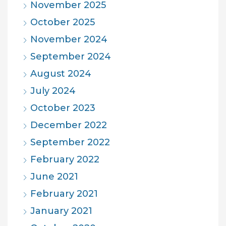
November 2025
October 2025
November 2024
September 2024
August 2024
July 2024
October 2023
December 2022
September 2022
February 2022
June 2021
February 2021
January 2021