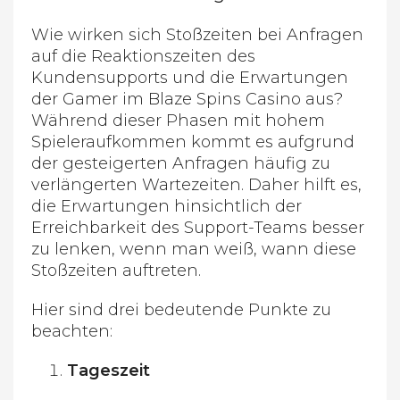
Wie wirken sich Stoßzeiten bei Anfragen
auf die Reaktionszeiten des
Kundensupports und die Erwartungen
der Gamer im Blaze Spins Casino aus?
Während dieser Phasen mit hohem
Spieleraufkommen kommt es aufgrund
der gesteigerten Anfragen häufig zu
verlängerten Wartezeiten. Daher hilft es,
die Erwartungen hinsichtlich der
Erreichbarkeit des Support-Teams besser
zu lenken, wenn man weiß, wann diese
Stoßzeiten auftreten.
Hier sind drei bedeutende Punkte zu
beachten:
Tageszeit