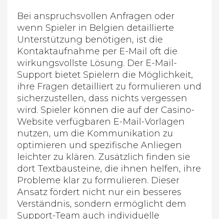
Bei anspruchsvollen Anfragen oder
wenn Spieler in Belgien detaillierte
Unterstützung benötigen, ist die
Kontaktaufnahme per E-Mail oft die
wirkungsvollste Lösung. Der E-Mail-
Support bietet Spielern die Möglichkeit,
ihre Fragen detailliert zu formulieren und
sicherzustellen, dass nichts vergessen
wird. Spieler können die auf der Casino-
Website verfügbaren E-Mail-Vorlagen
nutzen, um die Kommunikation zu
optimieren und spezifische Anliegen
leichter zu klären. Zusätzlich finden sie
dort Textbausteine, die ihnen helfen, ihre
Probleme klar zu formulieren. Dieser
Ansatz fördert nicht nur ein besseres
Verständnis, sondern ermöglicht dem
Support-Team auch individuelle