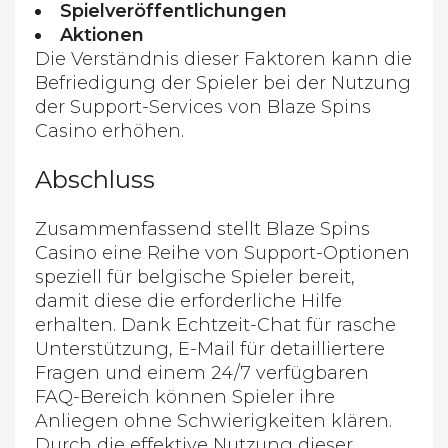
Spielveröffentlichungen
Aktionen
Die Verständnis dieser Faktoren kann die
Befriedigung der Spieler bei der Nutzung
der Support-Services von Blaze Spins
Casino erhöhen.
Abschluss
Zusammenfassend stellt Blaze Spins
Casino eine Reihe von Support-Optionen
speziell für belgische Spieler bereit,
damit diese die erforderliche Hilfe
erhalten. Dank Echtzeit-Chat für rasche
Unterstützung, E-Mail für detailliertere
Fragen und einem 24/7 verfügbaren
FAQ-Bereich können Spieler ihre
Anliegen ohne Schwierigkeiten klären.
Durch die effektive Nutzung dieser