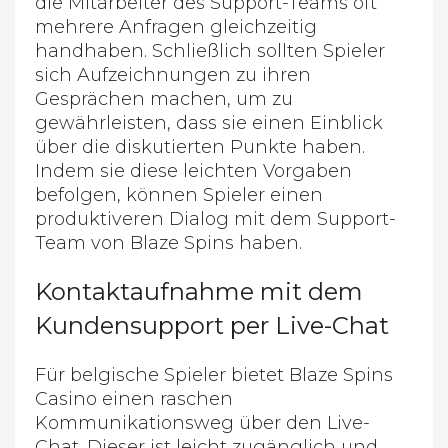
die Mitarbeiter des Support-Teams oft
mehrere Anfragen gleichzeitig
handhaben. Schließlich sollten Spieler
sich Aufzeichnungen zu ihren
Gesprächen machen, um zu
gewährleisten, dass sie einen Einblick
über die diskutierten Punkte haben.
Indem sie diese leichten Vorgaben
befolgen, können Spieler einen
produktiveren Dialog mit dem Support-
Team von Blaze Spins haben.
Kontaktaufnahme mit dem
Kundensupport per Live-Chat
Für belgische Spieler bietet Blaze Spins
Casino einen raschen
Kommunikationsweg über den Live-
Chat. Dieser ist leicht zugänglich und