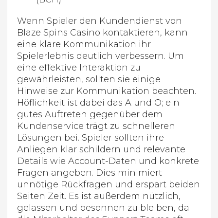
Wenn Spieler den Kundendienst von
Blaze Spins Casino kontaktieren, kann
eine klare Kommunikation ihr
Spielerlebnis deutlich verbessern. Um
eine effektive Interaktion zu
gewährleisten, sollten sie einige
Hinweise zur Kommunikation beachten.
Höflichkeit ist dabei das A und O; ein
gutes Auftreten gegenüber dem
Kundenservice trägt zu schnelleren
Lösungen bei. Spieler sollten ihre
Anliegen klar schildern und relevante
Details wie Account-Daten und konkrete
Fragen angeben. Dies minimiert
unnötige Rückfragen und erspart beiden
Seiten Zeit. Es ist außerdem nützlich,
gelassen und besonnen zu bleiben, da