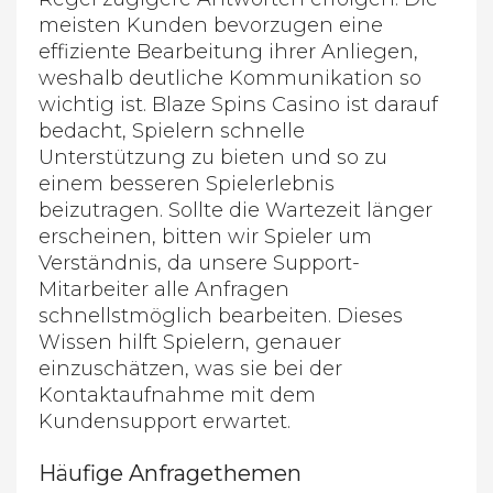
meisten Kunden bevorzugen eine
effiziente Bearbeitung ihrer Anliegen,
weshalb deutliche Kommunikation so
wichtig ist. Blaze Spins Casino ist darauf
bedacht, Spielern schnelle
Unterstützung zu bieten und so zu
einem besseren Spielerlebnis
beizutragen. Sollte die Wartezeit länger
erscheinen, bitten wir Spieler um
Verständnis, da unsere Support-
Mitarbeiter alle Anfragen
schnellstmöglich bearbeiten. Dieses
Wissen hilft Spielern, genauer
einzuschätzen, was sie bei der
Kontaktaufnahme mit dem
Kundensupport erwartet.
Häufige Anfragethemen