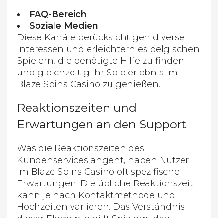
FAQ-Bereich
Soziale Medien
Diese Kanäle berücksichtigen diverse
Interessen und erleichtern es belgischen
Spielern, die benötigte Hilfe zu finden
und gleichzeitig ihr Spielerlebnis im
Blaze Spins Casino zu genießen.
Reaktionszeiten und
Erwartungen an den Support
Was die Reaktionszeiten des
Kundenservices angeht, haben Nutzer
im Blaze Spins Casino oft spezifische
Erwartungen. Die übliche Reaktionszeit
kann je nach Kontaktmethode und
Hochzeiten variieren. Das Verständnis