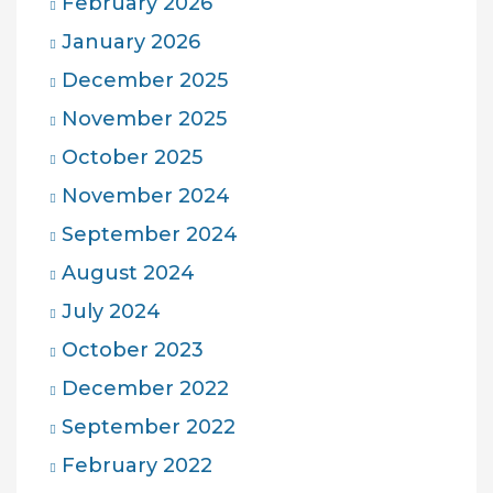
February 2026
January 2026
December 2025
November 2025
October 2025
November 2024
September 2024
August 2024
July 2024
October 2023
December 2022
September 2022
February 2022