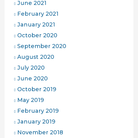
June 2021
February 2021
January 2021
October 2020
September 2020
August 2020
July 2020
June 2020
October 2019
May 2019
February 2019
January 2019
November 2018