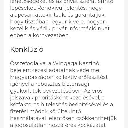
lehetőségeket és az privát szférát érintő
lépéseket. Rendkívül jelentős, hogy
alaposan áttekintsük, és garantáljuk,
hogy tisztában legyünk vele, hogyan
kezelik és védik privát információinkat
ebben a környezetben.
Konklúzió
Összefoglalva, a Wingaga Kaszinó
bejelentkezési adatainak védelme
Magyarországon kollektív erőfeszítést
igényel a robusztus biztonsági
gyakorlatok bevezetésében. Az erős
jelszavak prioritásként kezelésével, a
kétfaktoros hitelesítés beépítésével és a
fizetési módok körültekintő
használatával jelentősen csökkenthetjük
a jogosulatlan hozzáférés kockázatát.