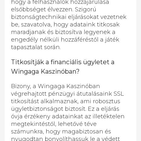
hogy a felhasználók hozzájárulása
elsőbbséget élvezzen. Szigorú
biztonságtechnikai eljárásokat vezetnek
be, szavatolva, hogy adataink titkosak
maradjanak és biztosítva legyenek a
engedély nélküli hozzáféréstől a játék
tapasztalat során.
Titkosítják a financiális ügyletet a
Wingaga Kaszinóban?
Bizony, a Wingaga Kaszinóban
végrehajtott pénzügyi átutalásaink SSL
titkosítást alkalmaznak, ami robosztus
ügyletbiztonságot biztosít. Ez a eljárás
óvja érzékeny adatainkat az illetéktelen
megtekintéstől, lehetővé téve
számunkra, hogy magabiztosan és
nyugodtan bonyolíthassuk le a védett