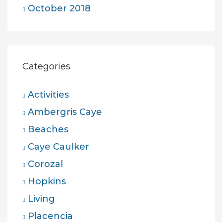
October 2018
Categories
Activities
Ambergris Caye
Beaches
Caye Caulker
Corozal
Hopkins
Living
Placencia