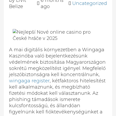
by LIVit
6 months
Uncategorized
Belize
ago
A mai digitális környezetben a Wingaga
Kaszinóba való bejelentkezésünk
védelmének biztosítása Magyarországon
sokrétű megközelítést igényel. Megfelelő
jelszóbiztonságra kell koncentrálnunk,
wingaga register
, kétfaktoros hitelesítést
kell alkalmaznunk, és megbízható
fizetési módokat kell választanunk. Az
phishing támadások ismerete
kulcsfontosságú, és állandóan
figyelnünk kell fióktevékenységünket a