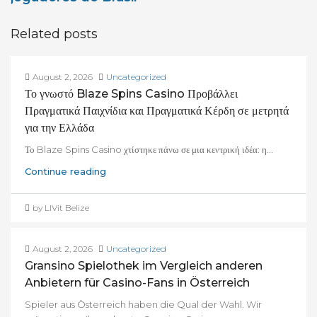
Related posts
August 2, 2026
Uncategorized
Το γνωστό Blaze Spins Casino Προβάλλει
Πραγματικά Παιχνίδια και Πραγματικά Κέρδη σε μετρητά
για την Ελλάδα
Το Blaze Spins Casino χτίστηκε πάνω σε μια κεντρική ιδέα: η...
Continue reading
by LIVit Belize
August 2, 2026
Uncategorized
Gransino Spielothek im Vergleich anderen
Anbietern für Casino-Fans in Österreich
Spieler aus Österreich haben die Qual der Wahl. Wir