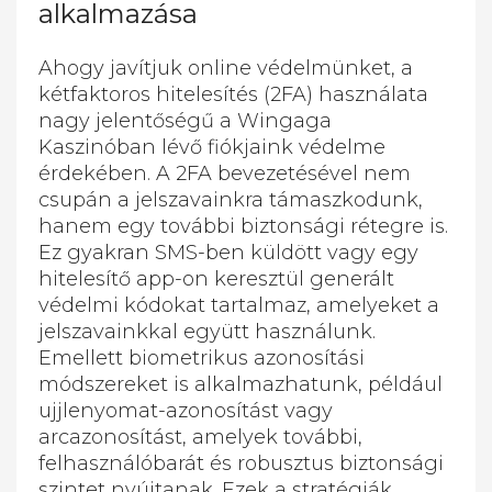
alkalmazása
Ahogy javítjuk online védelmünket, a
kétfaktoros hitelesítés (2FA) használata
nagy jelentőségű a Wingaga
Kaszinóban lévő fiókjaink védelme
érdekében. A 2FA bevezetésével nem
csupán a jelszavainkra támaszkodunk,
hanem egy további biztonsági rétegre is.
Ez gyakran SMS-ben küldött vagy egy
hitelesítő app-on keresztül generált
védelmi kódokat tartalmaz, amelyeket a
jelszavainkkal együtt használunk.
Emellett biometrikus azonosítási
módszereket is alkalmazhatunk, például
ujjlenyomat-azonosítást vagy
arcazonosítást, amelyek további,
felhasználóbarát és robusztus biztonsági
szintet nyújtanak. Ezek a stratégiák