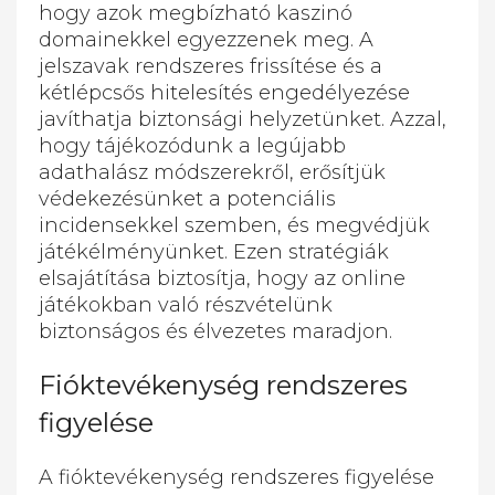
hogy azok megbízható kaszinó
domainekkel egyezzenek meg. A
jelszavak rendszeres frissítése és a
kétlépcsős hitelesítés engedélyezése
javíthatja biztonsági helyzetünket. Azzal,
hogy tájékozódunk a legújabb
adathalász módszerekről, erősítjük
védekezésünket a potenciális
incidensekkel szemben, és megvédjük
játékélményünket. Ezen stratégiák
elsajátítása biztosítja, hogy az online
játékokban való részvételünk
biztonságos és élvezetes maradjon.
Fióktevékenység rendszeres
figyelése
A fióktevékenység rendszeres figyelése