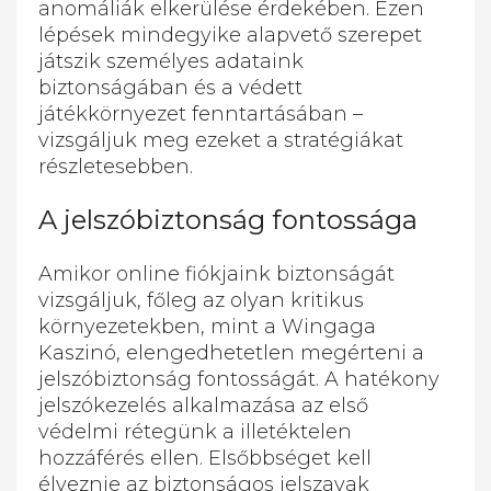
anomáliák elkerülése érdekében. Ezen
lépések mindegyike alapvető szerepet
játszik személyes adataink
biztonságában és a védett
játékkörnyezet fenntartásában –
vizsgáljuk meg ezeket a stratégiákat
részletesebben.
A jelszóbiztonság fontossága
Amikor online fiókjaink biztonságát
vizsgáljuk, főleg az olyan kritikus
környezetekben, mint a Wingaga
Kaszinó, elengedhetetlen megérteni a
jelszóbiztonság fontosságát. A hatékony
jelszókezelés alkalmazása az első
védelmi rétegünk a illetéktelen
hozzáférés ellen. Elsőbbséget kell
élveznie az biztonságos jelszavak