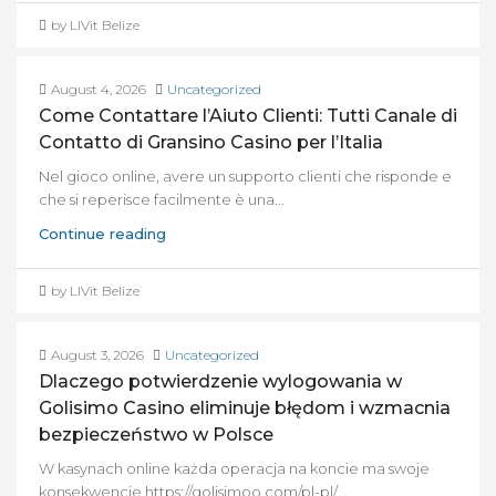
by LIVit Belize
August 4, 2026
Uncategorized
Come Contattare l’Aiuto Clienti: Tutti Canale di
Contatto di Gransino Casino per l’Italia
Nel gioco online, avere un supporto clienti che risponde e
che si reperisce facilmente è una...
Continue reading
by LIVit Belize
August 3, 2026
Uncategorized
Dlaczego potwierdzenie wylogowania w
Golisimo Casino eliminuje błędom i wzmacnia
bezpieczeństwo w Polsce
W kasynach online każda operacja na koncie ma swoje
konsekwencje https://golisimoo.com/pl-pl/....