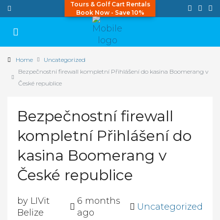
Tours & Golf Cart Rentals
Book Now - Save 10%
Home
Uncategorized
Bezpečnostní firewall kompletní Přihlášení do kasina Boomerang v
České republice
Bezpečnostní firewall
kompletní Přihlášení do
kasina Boomerang v
České republice
by LIVit
6 months
Uncategorized
Belize
ago