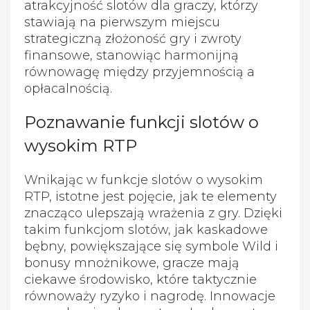
atrakcyjność slotów dla graczy, którzy
stawiają na pierwszym miejscu
strategiczną złożoność gry i zwroty
finansowe, stanowiąc harmonijną
równowagę między przyjemnością a
opłacalnością.
Poznawanie funkcji slotów o
wysokim RTP
Wnikając w funkcje slotów o wysokim
RTP, istotne jest pojęcie, jak te elementy
znacząco ulepszają wrażenia z gry. Dzięki
takim funkcjom slotów, jak kaskadowe
bębny, powiększające się symbole Wild i
bonusy mnożnikowe, gracze mają
ciekawe środowisko, które taktycznie
równoważy ryzyko i nagrodę. Innowacje