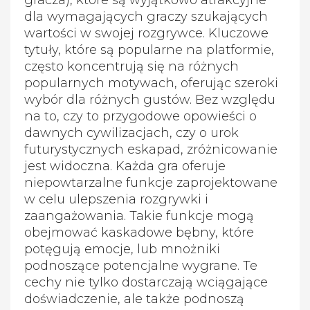
gracza), które są wyjątkowo atrakcyjne
dla wymagających graczy szukających
wartości w swojej rozgrywce. Kluczowe
tytuły, które są popularne na platformie,
często koncentrują się na różnych
popularnych motywach, oferując szeroki
wybór dla różnych gustów. Bez względu
na to, czy to przygodowe opowieści o
dawnych cywilizacjach, czy o urok
futurystycznych eskapad, zróżnicowanie
jest widoczna. Każda gra oferuje
niepowtarzalne funkcje zaprojektowane
w celu ulepszenia rozgrywki i
zaangażowania. Takie funkcje mogą
obejmować kaskadowe bębny, które
potęgują emocje, lub mnożniki
podnoszące potencjalne wygrane. Te
cechy nie tylko dostarczają wciągające
doświadczenie, ale także podnoszą