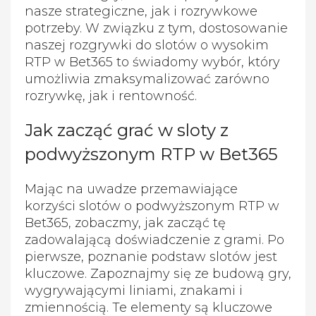
nasze strategiczne, jak i rozrywkowe
potrzeby. W związku z tym, dostosowanie
naszej rozgrywki do slotów o wysokim
RTP w Bet365 to świadomy wybór, który
umożliwia zmaksymalizować zarówno
rozrywkę, jak i rentowność.
Jak zacząć grać w sloty z
podwyższonym RTP w Bet365
Mając na uwadze przemawiające
korzyści slotów o podwyższonym RTP w
Bet365, zobaczmy, jak zacząć tę
zadowalającą doświadczenie z grami. Po
pierwsze, poznanie podstaw slotów jest
kluczowe. Zapoznajmy się ze budową gry,
wygrywającymi liniami, znakami i
zmiennością. Te elementy są kluczowe