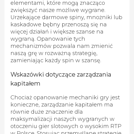
elementami, które mogą znacząco
zwiększyć nasze możliwe wygrane.
Urzekające darmowe spiny, mnożniki lub
kaskadowe bębny przenoszą się na
więcej działań i większe szanse na
wygraną. Opanowanie tych
mechanizmów pozwala nam zmienić
naszą grę w rozważną strategię,
zamieniając każdy spin w szansę.
Wskazówki dotyczące zarządzania
kapitałem
Chociaż opanowanie mechaniki gry jest
konieczne, zarządzanie kapitałem ma
równie duże znaczenie dla
maksymalizacji naszych wygranych w
otoczeniu gier slotowych o wysokim RTP
w Polsce. Stosując przemyślane strategie