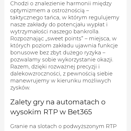
Chodzi o znalezienie harmonii między
optymizmem a ostrożnością –
taktycznego tańca, w którym regulujemy
nasze zakłady do potencjału wypłat i
wytrzymałości naszego bankrolla.
Rozpoznając „sweet points” – miejsca, w
których poziom zakładu ujawnia funkcje
bonusowe bez zbyt dużego ryzyka –
pozwalamy sobie wykorzystanie okazji.
Razem, dzięki rozważnej precyzji i
dalekowzroczności, z pewnością siebie
manewrujemy w kierunku możliwych
zysków.
Zalety gry na automatach o
wysokim RTP w Bet365
Granie na slotach o podwyższonym RTP