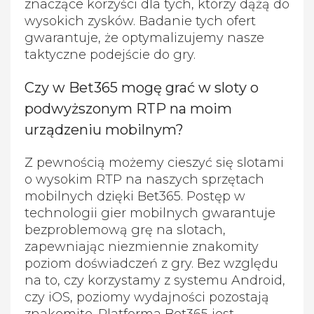
znaczące korzyści dla tych, którzy dążą do
wysokich zysków. Badanie tych ofert
gwarantuje, że optymalizujemy nasze
taktyczne podejście do gry.
Czy w Bet365 mogę grać w sloty o
podwyższonym RTP na moim
urządzeniu mobilnym?
Z pewnością możemy cieszyć się slotami
o wysokim RTP na naszych sprzętach
mobilnych dzięki Bet365. Postęp w
technologii gier mobilnych gwarantuje
bezproblemową grę na slotach,
zapewniając niezmiennie znakomity
poziom doświadczeń z gry. Bez względu
na to, czy korzystamy z systemu Android,
czy iOS, poziomy wydajności pozostają