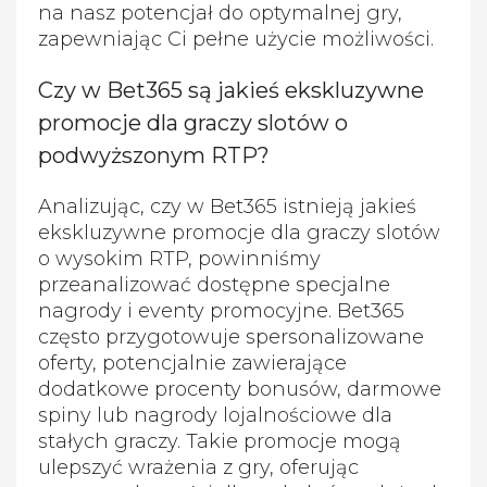
na nasz potencjał do optymalnej gry,
zapewniając Ci pełne użycie możliwości.
Czy w Bet365 są jakieś ekskluzywne
promocje dla graczy slotów o
podwyższonym RTP?
Analizując, czy w Bet365 istnieją jakieś
ekskluzywne promocje dla graczy slotów
o wysokim RTP, powinniśmy
przeanalizować dostępne specjalne
nagrody i eventy promocyjne. Bet365
często przygotowuje spersonalizowane
oferty, potencjalnie zawierające
dodatkowe procenty bonusów, darmowe
spiny lub nagrody lojalnościowe dla
stałych graczy. Takie promocje mogą
ulepszyć wrażenia z gry, oferując