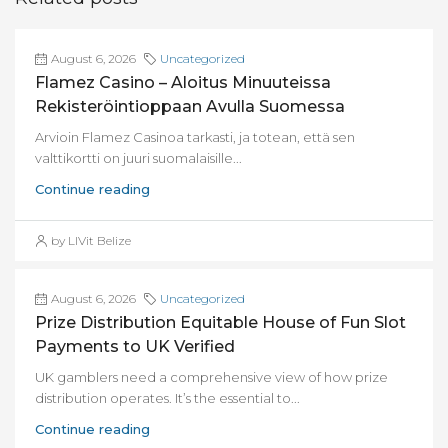
August 6, 2026
Uncategorized
Flamez Casino – Aloitus Minuuteissa
Rekisteröintioppaan Avulla Suomessa
Arvioin Flamez Casinoa tarkasti, ja totean, että sen
valttikortti on juuri suomalaisille...
Continue reading
by LIVit Belize
August 6, 2026
Uncategorized
Prize Distribution Equitable House of Fun Slot
Payments to UK Verified
UK gamblers need a comprehensive view of how prize
distribution operates. It’s the essential to...
Continue reading