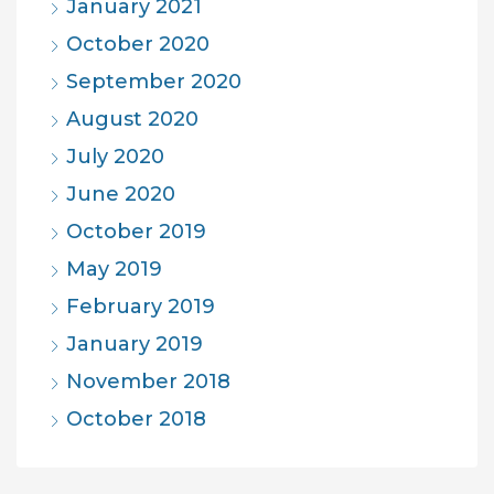
January 2021
October 2020
September 2020
August 2020
July 2020
June 2020
October 2019
May 2019
February 2019
January 2019
November 2018
October 2018