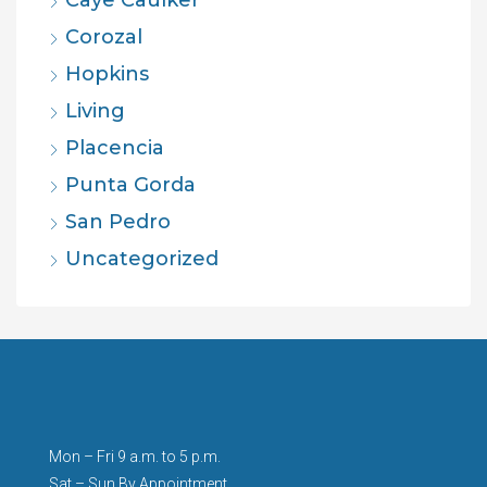
Caye Caulker
Corozal
Hopkins
Living
Placencia
Punta Gorda
San Pedro
Uncategorized
Mon – Fri 9 a.m. to 5 p.m.
Sat – Sun By Appointment