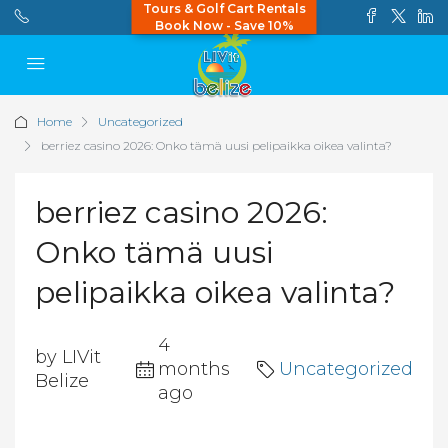
Tours & Golf Cart Rentals
Book Now - Save 10%
Home
Uncategorized
berriez casino 2026: Onko tämä uusi pelipaikka oikea valinta?
berriez casino 2026:
Onko tämä uusi
pelipaikka oikea valinta?
4
by LIVit
months
Uncategorized
Belize
ago