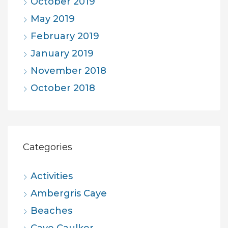
October 2019
May 2019
February 2019
January 2019
November 2018
October 2018
Categories
Activities
Ambergris Caye
Beaches