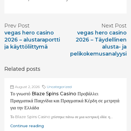
Prev Post
Next Post
vegas hero casino
vegas hero casino
2026 – alustaraportti
2026 – Täydellinen
ja käyttöliittymä
alusta- ja
pelikokemusanalyysi
Related posts
August 2, 2026
Uncategorized
Το γνωστό Blaze Spins Casino Προβάλλει
Πραγματικά Παιχνίδια και Πραγματικά Κέρδη σε μετρητά
για την Ελλάδα
Το Blaze Spins Casino χτίστηκε πάνω σε μια κεντρική ιδέα: η...
Continue reading