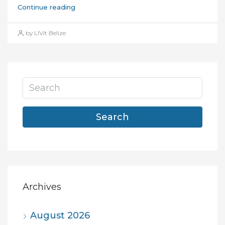
Continue reading
by LIVit Belize
Search
Archives
August 2026