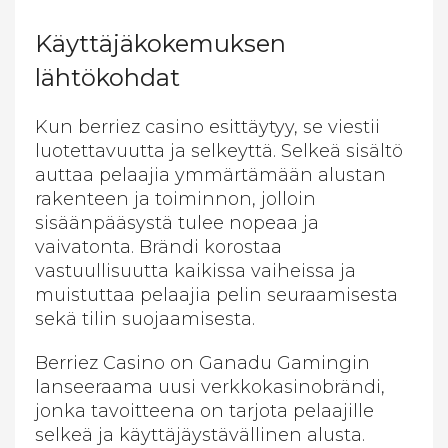
Käyttäjäkokemuksen
lähtökohdat
Kun berriez casino esittäytyy, se viestii
luotettavuutta ja selkeyttä. Selkeä sisältö
auttaa pelaajia ymmärtämään alustan
rakenteen ja toiminnon, jolloin
sisäänpääsystä tulee nopeaa ja
vaivatonta. Brändi korostaa
vastuullisuutta kaikissa vaiheissa ja
muistuttaa pelaajia pelin seuraamisesta
sekä tilin suojaamisesta.
Berriez Casino on Ganadu Gamingin
lanseeraama uusi verkkokasinobrändi,
jonka tavoitteena on tarjota pelaajille
selkeä ja käyttäjäystävällinen alusta.