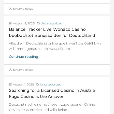
by LIVit Belize
August 2, 2026
Uncategorized
Balance Tracker Live: Wonaco Casino
beobachtet Bonussalden für Deutschland
Alle, die in Deutschland online spielt, weiß das Gefühl: Man
will immer genau sehen, was auf dem...
Continue reading
by LIVit Belize
August 1, 2026
Uncategorized
Searching for a Licensed Casino in Austria
Fugu Casino is the Answer
Du suchst nach einem sicheren, zugelassenen Online-
Casino in Österreich und willst keine...