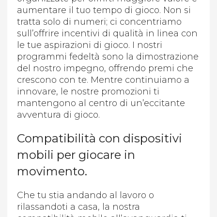
aumentare il tuo tempo di gioco. Non si
tratta solo di numeri; ci concentriamo
sull’offrire incentivi di qualità in linea con
le tue aspirazioni di gioco. I nostri
programmi fedeltà sono la dimostrazione
del nostro impegno, offrendo premi che
crescono con te. Mentre continuiamo a
innovare, le nostre promozioni ti
mantengono al centro di un’eccitante
avventura di gioco.
Compatibilità con dispositivi
mobili per giocare in
movimento.
Che tu stia andando al lavoro o
rilassandoti a casa, la nostra