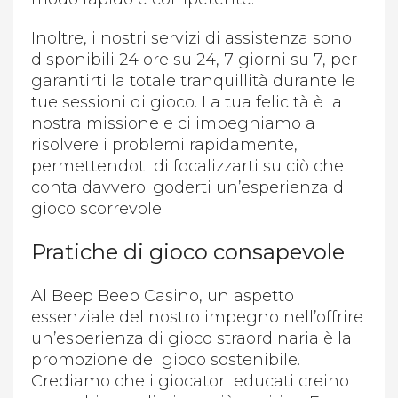
Inoltre, i nostri servizi di assistenza sono
disponibili 24 ore su 24, 7 giorni su 7, per
garantirti la totale tranquillità durante le
tue sessioni di gioco. La tua felicità è la
nostra missione e ci impegniamo a
risolvere i problemi rapidamente,
permettendoti di focalizzarti su ciò che
conta davvero: goderti un’esperienza di
gioco scorrevole.
Pratiche di gioco consapevole
Al Beep Beep Casino, un aspetto
essenziale del nostro impegno nell’offrire
un’esperienza di gioco straordinaria è la
promozione del gioco sostenibile.
Crediamo che i giocatori educati creino