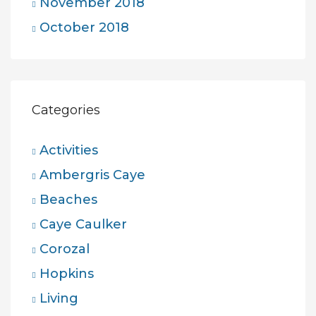
November 2018
October 2018
Categories
Activities
Ambergris Caye
Beaches
Caye Caulker
Corozal
Hopkins
Living