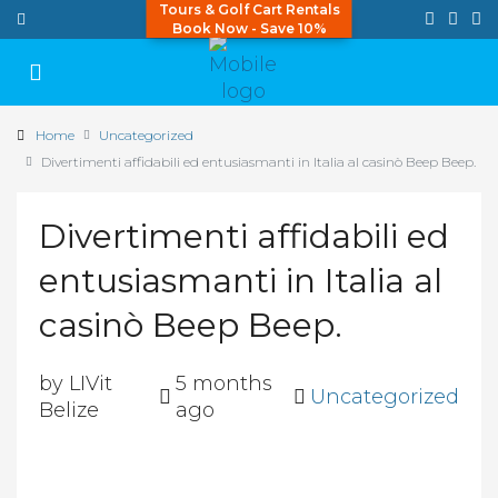
Tours & Golf Cart Rentals
Book Now - Save 10%
Home
Uncategorized
Divertimenti affidabili ed entusiasmanti in Italia al casinò Beep Beep.
Divertimenti affidabili ed
entusiasmanti in Italia al
casinò Beep Beep.
by LIVit
5 months
Uncategorized
Belize
ago