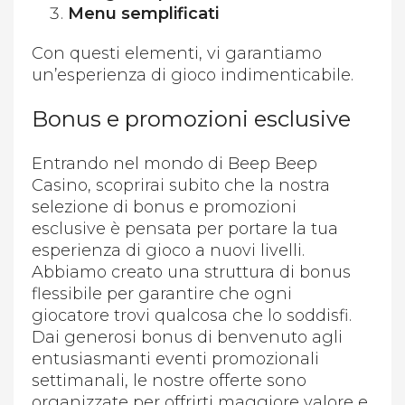
Menu semplificati
Con questi elementi, vi garantiamo
un’esperienza di gioco indimenticabile.
Bonus e promozioni esclusive
Entrando nel mondo di Beep Beep
Casino, scoprirai subito che la nostra
selezione di bonus e promozioni
esclusive è pensata per portare la tua
esperienza di gioco a nuovi livelli.
Abbiamo creato una struttura di bonus
flessibile per garantire che ogni
giocatore trovi qualcosa che lo soddisfi.
Dai generosi bonus di benvenuto agli
entusiasmanti eventi promozionali
settimanali, le nostre offerte sono
organizzate per offrirti maggiore valore e