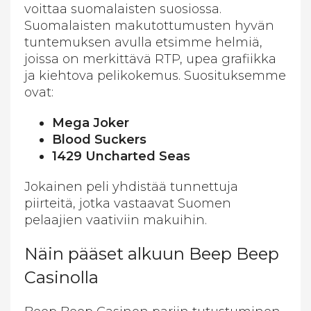
voittaa suomalaisten suosiossa.
Suomalaisten makutottumusten hyvän
tuntemuksen avulla etsimme helmiä,
joissa on merkittävä RTP, upea grafiikka
ja kiehtova pelikokemus. Suosituksemme
ovat:
Mega Joker
Blood Suckers
1429 Uncharted Seas
Jokainen peli yhdistää tunnettuja
piirteitä, jotka vastaavat Suomen
pelaajien vaativiin makuihin.
Näin pääset alkuun Beep Beep
Casinolla