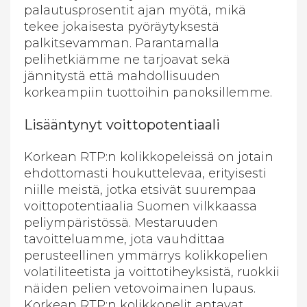
palautusprosentit ajan myötä, mikä
tekee jokaisesta pyöräytyksestä
palkitsevamman. Parantamalla
pelihetkiämme ne tarjoavat sekä
jännitystä että mahdollisuuden
korkeampiin tuottoihin panoksillemme.
Lisääntynyt voittopotentiaali
Korkean RTP:n kolikkopeleissä on jotain
ehdottomasti houkuttelevaa, erityisesti
niille meistä, jotka etsivät suurempaa
voittopotentiaalia Suomen vilkkaassa
peliympäristössä. Mestaruuden
tavoitteluamme, jota vauhdittaa
perusteellinen ymmärrys kolikkopelien
volatiliteetista ja voittotiheyksistä, ruokkii
näiden pelien vetovoimainen lupaus.
Korkean RTP:n kolikkopelit antavat