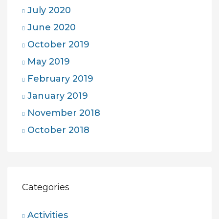
July 2020
June 2020
October 2019
May 2019
February 2019
January 2019
November 2018
October 2018
Categories
Activities