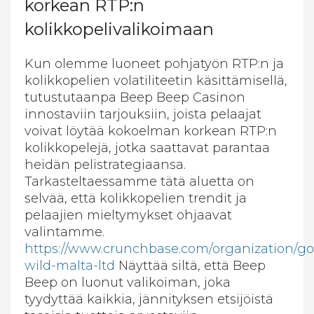
korkean RTP:n
kolikkopelivalikoimaan
Kun olemme luoneet pohjatyön RTP:n ja
kolikkopelien volatiliteetin käsittämisellä,
tutustutaanpa Beep Beep Casinon
innostaviin tarjouksiin, joista pelaajat
voivat löytää kokoelman korkean RTP:n
kolikkopelejä, jotka saattavat parantaa
heidän pelistrategiaansa.
Tarkasteltaessamme tätä aluetta on
selvää, että kolikkopelien trendit ja
pelaajien mieltymykset ohjaavat
valintamme.
https://www.crunchbase.com/organization/go
wild-malta-ltd
Näyttää siltä, että Beep
Beep on luonut valikoiman, joka
tyydyttää kaikkia, jännityksen etsijöistä