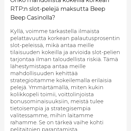
RTP:n slot-pelejä maksutta Beep
Beep Casinolla?
Kyllä, voimme tarkastella ilmaista
pelattavuutta korkean palautusprosentin
slot-peleissä, mikä antaa meille
tilaisuuden kokeilla ja arvioida slot-pelien
tarjontaa ilman taloudellista riskiä. Tämä
lähestymistapa antaa meille
mahdollisuuden kehittää
strategioitamme kokeilemalla erilaisia
pelejä. Ymmärtämällä, miten kukin
kolikkopeli toimii, voittolinjoista
bonusominaisuuksiin, meistä tulee
tietoisempia ja strategisempia
valitessamme, mihin laitamme
rahamme. Se on tärkeä vaihe kohti
pelitaitojen parantamista.