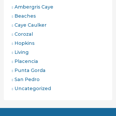
Ambergris Caye
Beaches
Caye Caulker
Corozal
Hopkins
Living
Placencia
Punta Gorda
San Pedro
Uncategorized