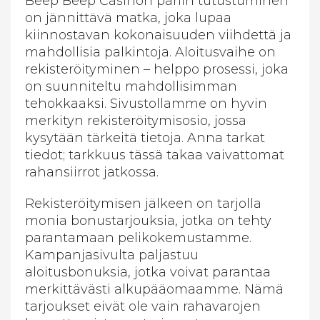
Beep Beep Casinon pariin tutustuminen
on jännittävä matka, joka lupaa
kiinnostavan kokonaisuuden viihdettä ja
mahdollisia palkintoja. Aloitusvaihe on
rekisteröityminen – helppo prosessi, joka
on suunniteltu mahdollisimman
tehokkaaksi. Sivustollamme on hyvin
merkityn rekisteröitymisosio, jossa
kysytään tärkeitä tietoja. Anna tarkat
tiedot; tarkkuus tässä takaa vaivattomat
rahansiirrot jatkossa.
Rekisteröitymisen jälkeen on tarjolla
monia bonustarjouksia, jotka on tehty
parantamaan pelikokemustamme.
Kampanjasivulta paljastuu
aloitusbonuksia, jotka voivat parantaa
merkittävästi alkupääomaamme. Nämä
tarjoukset eivät ole vain rahavarojen