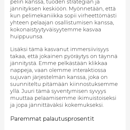
pelin kanssa, tuoden strategian ja
jännityksen keskiöön. Myönnetään, että
kun pelimekaniikka sopii virheettömästi
yhteen pelaajan osallistumisen kanssa,
kokonaistyytyväisyytemme kasvaa
huippuunsa.
Lisäksi tämä kasvanut immersiivisyys
takaa, että jokainen pyöräytys on täynnä
jännitystä. Emme pelkästään klikkaa
nappeja, vaan olemme interaktiossa
sujuvan järjestelmän kanssa, joka on
suunniteltu pitämään kiinnostuksemme
yllä. Juuri tämä syventymisen syvyys
muuttaa pelaamisemme ikimuistoiseksi
ja jopa jännittäväksi kokemukseksi.
Paremmat palautusprosentit