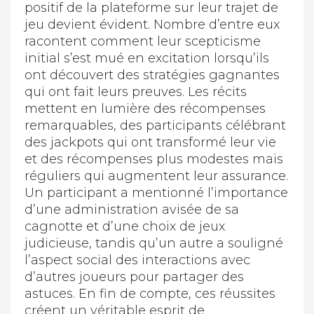
positif de la plateforme sur leur trajet de
jeu devient évident. Nombre d’entre eux
racontent comment leur scepticisme
initial s’est mué en excitation lorsqu’ils
ont découvert des stratégies gagnantes
qui ont fait leurs preuves. Les récits
mettent en lumière des récompenses
remarquables, des participants célébrant
des jackpots qui ont transformé leur vie
et des récompenses plus modestes mais
réguliers qui augmentent leur assurance.
Un participant a mentionné l’importance
d’une administration avisée de sa
cagnotte et d’une choix de jeux
judicieuse, tandis qu’un autre a souligné
l’aspect social des interactions avec
d’autres joueurs pour partager des
astuces. En fin de compte, ces réussites
créent un véritable esprit de