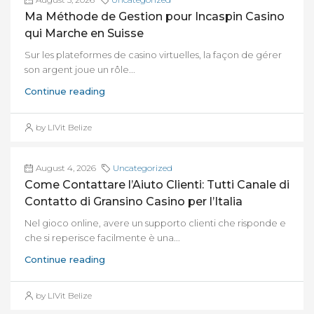
Ma Méthode de Gestion pour Incaspin Casino
qui Marche en Suisse
Sur les plateformes de casino virtuelles, la façon de gérer
son argent joue un rôle...
Continue reading
by LIVit Belize
August 4, 2026
Uncategorized
Come Contattare l’Aiuto Clienti: Tutti Canale di
Contatto di Gransino Casino per l’Italia
Nel gioco online, avere un supporto clienti che risponde e
che si reperisce facilmente è una...
Continue reading
by LIVit Belize