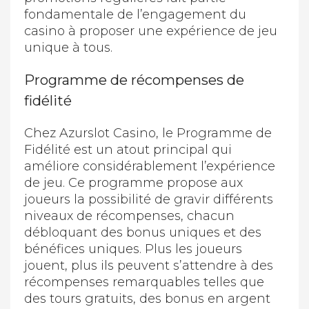
fondamentale de l’engagement du
casino à proposer une expérience de jeu
unique à tous.
Programme de récompenses de
fidélité
Chez Azurslot Casino, le Programme de
Fidélité est un atout principal qui
améliore considérablement l’expérience
de jeu. Ce programme propose aux
joueurs la possibilité de gravir différents
niveaux de récompenses, chacun
débloquant des bonus uniques et des
bénéfices uniques. Plus les joueurs
jouent, plus ils peuvent s’attendre à des
récompenses remarquables telles que
des tours gratuits, des bonus en argent