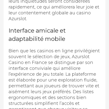
leurs inquiétudes seront considérées
rapidement, ce qui améliorera leur joie et
leur contentement globale au casino
Azurslot.
Interface amicale et
adaptabilité mobile
Bien que les casinos en ligne privilégient
souvent le sélection de jeux, Azurslot
Casino en France se distingue par son
interface conviviale qui améliore
l’expérience de jeu totale. La plateforme
est élaborée pour une exploration fluide,
permettant aux joueurs de trouver vite et
aisément leurs jeux préférés. Des listes
ergonomiques et des sections bien
structurées simplifient l’accès et