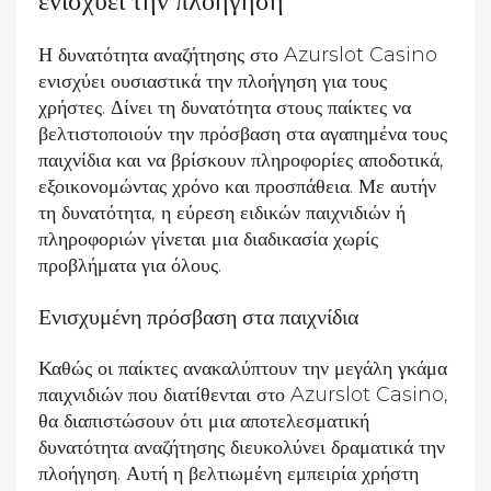
ενισχύει την πλοήγηση
Η δυνατότητα αναζήτησης στο Azurslot Casino
ενισχύει ουσιαστικά την πλοήγηση για τους
χρήστες. Δίνει τη δυνατότητα στους παίκτες να
βελτιστοποιούν την πρόσβαση στα αγαπημένα τους
παιχνίδια και να βρίσκουν πληροφορίες αποδοτικά,
εξοικονομώντας χρόνο και προσπάθεια. Με αυτήν
τη δυνατότητα, η εύρεση ειδικών παιχνιδιών ή
πληροφοριών γίνεται μια διαδικασία χωρίς
προβλήματα για όλους.
Ενισχυμένη πρόσβαση στα παιχνίδια
Καθώς οι παίκτες ανακαλύπτουν την μεγάλη γκάμα
παιχνιδιών που διατίθενται στο Azurslot Casino,
θα διαπιστώσουν ότι μια αποτελεσματική
δυνατότητα αναζήτησης διευκολύνει δραματικά την
πλοήγηση. Αυτή η βελτιωμένη εμπειρία χρήστη