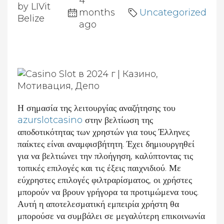
4
by LIVit
months
Uncategorized
Belize
ago
Η σημασία της λειτουργίας αναζήτησης του
azurslotcasino
στην βελτίωση της
αποδοτικότητας των χρηστών για τους Έλληνες
παίκτες είναι αναμφισβήτητη. Έχει δημιουργηθεί
για να βελτιώνει την πλοήγηση, καλύπτοντας τις
τοπικές επιλογές και τις έξεις παιχνιδιού. Με
εύχρηστες επιλογές φιλτραρίσματος, οι χρήστες
μπορούν να βρουν γρήγορα τα προτιμώμενα τους.
Αυτή η αποτελεσματική εμπειρία χρήστη θα
μπορούσε να συμβάλει σε μεγαλύτερη επικοινωνία