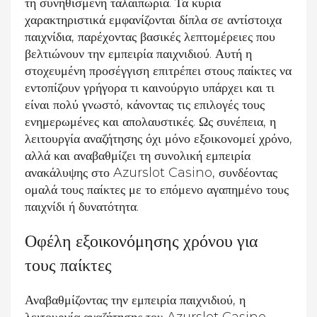
τη συνηθισμένη ταλαιπωρία. Τα κύρια
χαρακτηριστικά εμφανίζονται δίπλα σε αντίστοιχα
παιχνίδια, παρέχοντας βασικές λεπτομέρειες που
βελτιώνουν την εμπειρία παιχνιδιού. Αυτή η
στοχευμένη προσέγγιση επιτρέπει στους παίκτες να
εντοπίζουν γρήγορα τι καινούργιο υπάρχει και τι
είναι πολύ γνωστό, κάνοντας τις επιλογές τους
ενημερωμένες και απολαυστικές. Ως συνέπεια, η
λειτουργία αναζήτησης όχι μόνο εξοικονομεί χρόνο,
αλλά και αναβαθμίζει τη συνολική εμπειρία
ανακάλυψης στο Azurslot Casino, συνδέοντας
ομαλά τους παίκτες με το επόμενο αγαπημένο τους
παιχνίδι ή δυνατότητα.
Οφέλη εξοικονόμησης χρόνου για
τους παίκτες
Αναβαθμίζοντας την εμπειρία παιχνιδιού, η