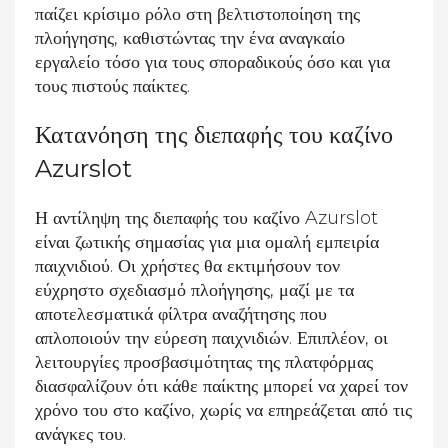
παίζει κρίσιμο ρόλο στη βελτιστοποίηση της
πλοήγησης, καθιστώντας την ένα αναγκαίο
εργαλείο τόσο για τους σποραδικούς όσο και για
τους πιστούς παίκτες.
Κατανόηση της διεπαφής του καζίνο
Azurslot
Η αντίληψη της διεπαφής του καζίνο Azurslot
είναι ζωτικής σημασίας για μια ομαλή εμπειρία
παιχνιδιού. Οι χρήστες θα εκτιμήσουν τον
εύχρηστο σχεδιασμό πλοήγησης, μαζί με τα
αποτελεσματικά φίλτρα αναζήτησης που
απλοποιούν την εύρεση παιχνιδιών. Επιπλέον, οι
λειτουργίες προσβασιμότητας της πλατφόρμας
διασφαλίζουν ότι κάθε παίκτης μπορεί να χαρεί τον
χρόνο του στο καζίνο, χωρίς να επηρεάζεται από τις
ανάγκες του.