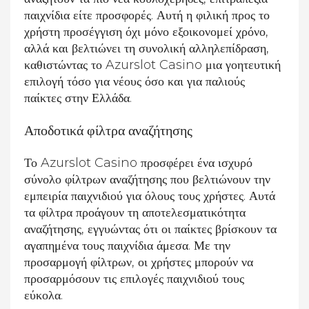
παιχνίδια είτε προσφορές. Αυτή η φιλική προς το
χρήστη προσέγγιση όχι μόνο εξοικονομεί χρόνο,
αλλά και βελτιώνει τη συνολική αλληλεπίδραση,
καθιστώντας το Azurslot Casino μια γοητευτική
επιλογή τόσο για νέους όσο και για παλιούς
παίκτες στην Ελλάδα.
Αποδοτικά φίλτρα αναζήτησης
Το Azurslot Casino προσφέρει ένα ισχυρό
σύνολο φίλτρων αναζήτησης που βελτιώνουν την
εμπειρία παιχνιδιού για όλους τους χρήστες. Αυτά
τα φίλτρα προάγουν τη αποτελεσματικότητα
αναζήτησης, εγγυώντας ότι οι παίκτες βρίσκουν τα
αγαπημένα τους παιχνίδια άμεσα. Με την
προσαρμογή φίλτρων, οι χρήστες μπορούν να
προσαρμόσουν τις επιλογές παιχνιδιού τους
εύκολα.