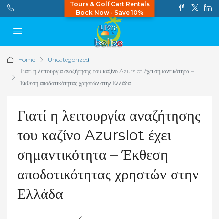
Tours & Golf Cart Rentals
Book Now - Save 10%
Home
Uncategorized
Γιατί η λειτουργία αναζήτησης του καζίνο Azurslot έχει σημαντικότητα –
Έκθεση αποδοτικότητας χρηστών στην Ελλάδα
Γιατί η λειτουργία αναζήτησης
του καζίνο Azurslot έχει
σημαντικότητα – Έκθεση
αποδοτικότητας χρηστών στην
Ελλάδα