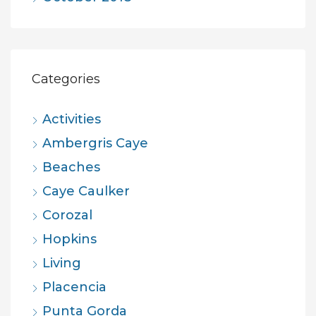
Categories
Activities
Ambergris Caye
Beaches
Caye Caulker
Corozal
Hopkins
Living
Placencia
Punta Gorda