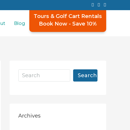
Tours & Golf Cart Rentals
ut
Blog
Book Now - Save 10%
Search
Archives