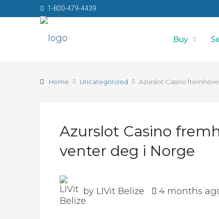
1-800-479-4439
Buy
Se
Home
Uncategorized
Azurslot Casino fremheve
Azurslot Casino fremh
venter deg i Norge
by LIVit Belize
4 months ag