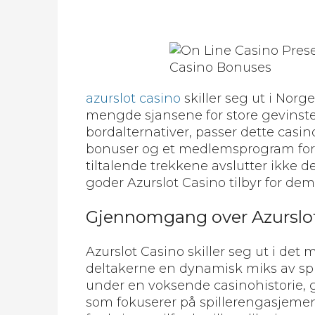
azurslot casino
skiller seg ut i Norge
mengde sjansene for store gevinste
bordalternativer, passer dette casin
bonuser og et medlemsprogram fors
tiltalende trekkene avslutter ikke d
goder Azurslot Casino tilbyr for dem
Gjennomgang over Azurslo
Azurslot Casino skiller seg ut i det 
deltakerne en dynamisk miks av spil
under en voksende casinohistorie, 
som fokuserer på spillerengasjeme