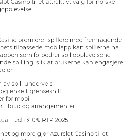
ot Casino til et attraktivt valg for norske
gopplevelse.
 Casino premierer spillere med fremragende
oets tilpassede mobilapp kan spillerne ha
appen som forbedrer spillopplevelsene
nde spilling, slik at brukerne kan engasjere
e er.
av spill underveis
 og enkelt grensesnitt
r for mobil
m tilbud og arrangementer
 og moro gjør Azurslot Casino til et