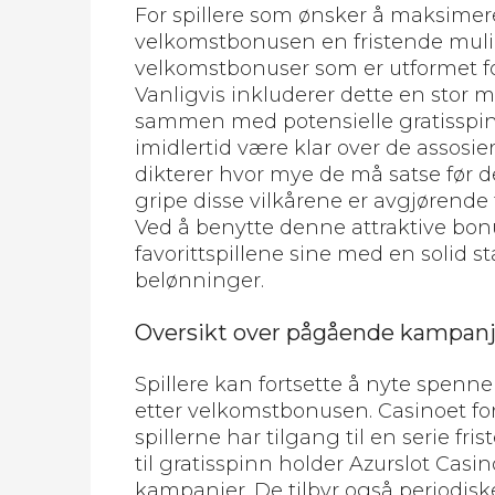
For spillere som ønsker å maksimere
velkomstbonusen en fristende mul
velkomstbonuser som er utformet for 
Vanligvis inkluderer dette en stor 
sammen med potensielle gratisspinn 
imidlertid være klar over de assos
dikterer hvor mye de må satse før d
gripe disse vilkårene er avgjørende 
Ved å benytte denne attraktive bon
favorittspillene sine med en solid s
belønninger.
Oversikt over pågående kampanj
Spillere kan fortsette å nyte spenn
etter velkomstbonusen. Casinoet for
spillerne har tilgang til en serie f
til gratisspinn holder Azurslot Cas
kampanjer. De tilbyr også periodi