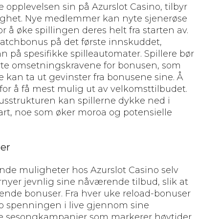
 opplevelsen sin på Azurslot Casino, tilbyr
ighet. Nye medlemmer kan nyte sjenerøse
å øke spillingen deres helt fra starten av.
matchbonus på det første innskuddet,
på spesifikke spilleautomater. Spillere bør
ierte omsetningskravene for bonusen, som
e kan ta ut gevinster fra bonusene sine. Å
for å få mest mulig ut av velkomsttilbudet.
usstrukturen kan spillerne dykke ned i
tart, noe som øker moroa og potensielle
er
ende muligheter hos Azurslot Casino selv
nyer jevnlig sine nåværende tilbud, slik at
ristende bonuser. Fra hver uke reload-bonuser
ino spenningen i live gjennom sine
ske sesongkampanjer som markerer høytider