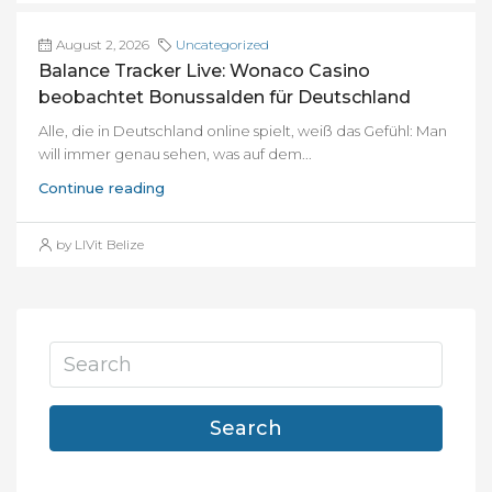
August 2, 2026
Uncategorized
Balance Tracker Live: Wonaco Casino
beobachtet Bonussalden für Deutschland
Alle, die in Deutschland online spielt, weiß das Gefühl: Man
will immer genau sehen, was auf dem...
Continue reading
by LIVit Belize
Search