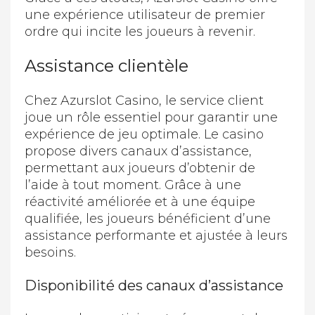
une expérience utilisateur de premier
ordre qui incite les joueurs à revenir.
Assistance clientèle
Chez Azurslot Casino, le service client
joue un rôle essentiel pour garantir une
expérience de jeu optimale. Le casino
propose divers canaux d’assistance,
permettant aux joueurs d’obtenir de
l’aide à tout moment. Grâce à une
réactivité améliorée et à une équipe
qualifiée, les joueurs bénéficient d’une
assistance performante et ajustée à leurs
besoins.
Disponibilité des canaux d’assistance