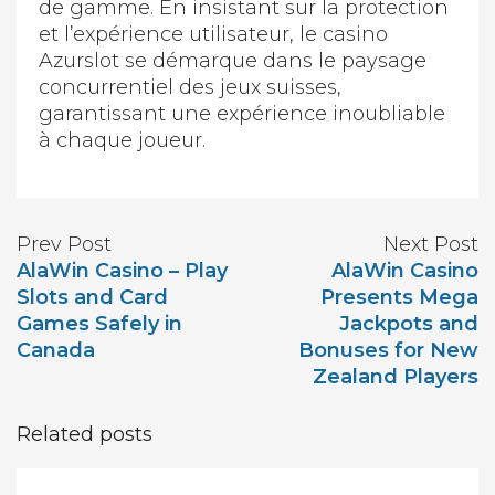
de gamme. En insistant sur la protection
et l’expérience utilisateur, le casino
Azurslot se démarque dans le paysage
concurrentiel des jeux suisses,
garantissant une expérience inoubliable
à chaque joueur.
Prev Post
Next Post
AlaWin Casino – Play
AlaWin Casino
Slots and Card
Presents Mega
Games Safely in
Jackpots and
Canada
Bonuses for New
Zealand Players
Related posts