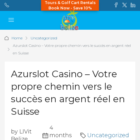
Tours & Golf Cart Rentals
Book Now - Save 10%
Home
Uncategorized
Azurslot Casino – Votre propre chemin vers le succès en argent réel
en Suisse
Azurslot Casino – Votre
propre chemin vers le
succès en argent réel en
Suisse
4
by LIVit
months
Uncategorized
Belize