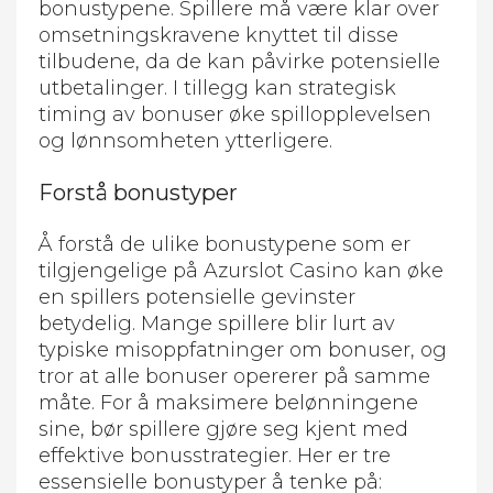
bonustypene. Spillere må være klar over
omsetningskravene knyttet til disse
tilbudene, da de kan påvirke potensielle
utbetalinger. I tillegg kan strategisk
timing av bonuser øke spillopplevelsen
og lønnsomheten ytterligere.
Forstå bonustyper
Å forstå de ulike bonustypene som er
tilgjengelige på Azurslot Casino kan øke
en spillers potensielle gevinster
betydelig. Mange spillere blir lurt av
typiske misoppfatninger om bonuser, og
tror at alle bonuser opererer på samme
måte. For å maksimere belønningene
sine, bør spillere gjøre seg kjent med
effektive bonusstrategier. Her er tre
essensielle bonustyper å tenke på: