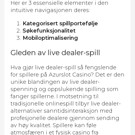
Her er 3 essensielle elementer i den
intuitive navigasjonen deres:
Kategorisert spillportefølje
Søkefunksjonalitet
Mobiloptimalisering
Gleden av live dealer-spill
Hva gjør live dealer-spill så fengslende
for spillere på Azurslot Casino? Det er den
unike blandingen av live dealer-
spenning og oppslukende spilling som
fanger spillerne. I motsetning til
tradisjonelle onlinespill tilbyr live dealer-
alternativer sanntidsinteraksjon med
profesjonelle dealere gjennom sending
av høy kvalitet. Spillere kan føle
atmosfæren i et fysisk casino fra