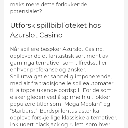
maksimere dette forlokkende
potensialet?
Utforsk spillbiblioteket hos
Azurslot Casino
Når spillere besøker Azurslot Casino,
opplever de et fantastisk sortiment av
gamingalternativer som tilfredsstiller
enhver preferanse og ønsker.
Spillutvalget er sannelig imponerende,
med alt fra tradisjonelle spilleautomater
til altoppslukende bordspill. For de som
elsker gleden ved å spinne hjul, lokker
populære titler som “Mega Moolah” og
“Starburst”. Bordspillentusiaster kan
oppleve forskjellige klassiske alternativer,
inkludert blackjack og rulett, som hver