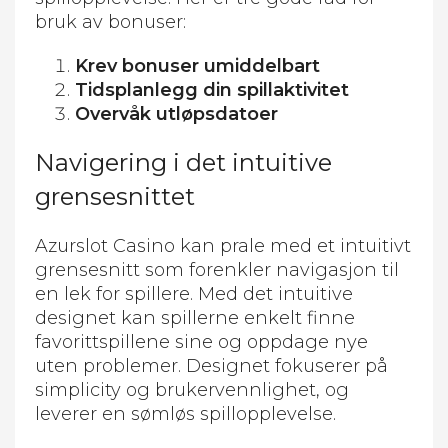
bruk av bonuser:
Krev bonuser umiddelbart
Tidsplanlegg din spillaktivitet
Overvåk utløpsdatoer
Navigering i det intuitive
grensesnittet
Azurslot Casino kan prale med et intuitivt
grensesnitt som forenkler navigasjon til
en lek for spillere. Med det intuitive
designet kan spillerne enkelt finne
favorittspillene sine og oppdage nye
uten problemer. Designet fokuserer på
simplicity og brukervennlighet, og
leverer en sømløs spillopplevelse.