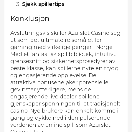
Sjekk spillertips
Konklusjon
Avslutningsvis skiller Azurslot Casino seg
ut som det ultimate reisemålet for
gaming med virkelige penger i Norge.
Med et fantastisk spillbibliotek, intuitivt
grensesnitt og sikkerhetsprosedyrer av
beste klasse, kan spillerne nyte en trygg
og engasjerende opplevelse. De
attraktive bonusene øker potensielle
gevinster ytterligere, mens de
engasjerende live dealer-spillene
gjenskaper spenningen til et tradisjonelt
casino. Nye brukere kan enkelt komme i
gang og dykke ned i den pulserende
verdenen av online spill som Azurslot