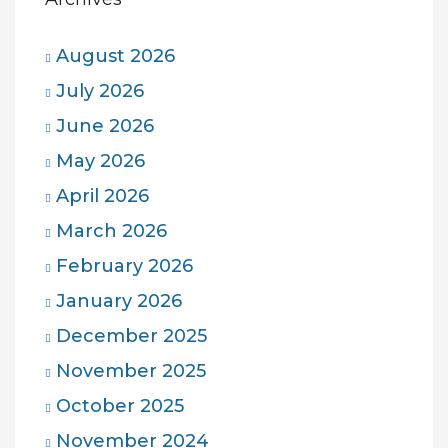
August 2026
July 2026
June 2026
May 2026
April 2026
March 2026
February 2026
January 2026
December 2025
November 2025
October 2025
November 2024