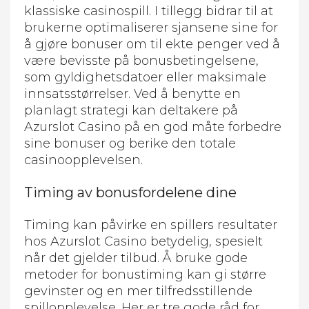
klassiske casinospill. I tillegg bidrar til at
brukerne optimaliserer sjansene sine for
å gjøre bonuser om til ekte penger ved å
være bevisste på bonusbetingelsene,
som gyldighetsdatoer eller maksimale
innsatsstørrelser. Ved å benytte en
planlagt strategi kan deltakere på
Azurslot Casino på en god måte forbedre
sine bonuser og berike den totale
casinoopplevelsen.
Timing av bonusfordelene dine
Timing kan påvirke en spillers resultater
hos Azurslot Casino betydelig, spesielt
når det gjelder tilbud. Å bruke gode
metoder for bonustiming kan gi større
gevinster og en mer tilfredsstillende
spillopplevelse. Her er tre gode råd for