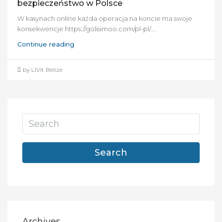
bezpieczeństwo w Polsce
W kasynach online każda operacja na koncie ma swoje
konsekwencje https://golisimoo.com/pl-pl/....
Continue reading
by LIVit Belize
Search
Archives