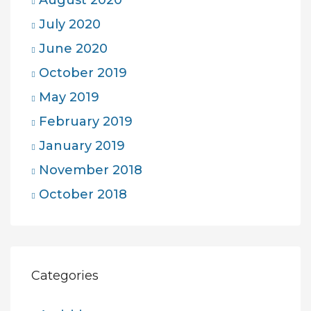
August 2020
July 2020
June 2020
October 2019
May 2019
February 2019
January 2019
November 2018
October 2018
Categories