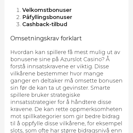
Velkomstbonuser
Påfyllingsbonuser
Cashback-tilbud
Omsetningskrav forklart
Hvordan kan spillere få mest mulig ut av
bonusene sine på Azurslot Casino? Å
forstå innsatskravene er viktig. Disse
vilkårene bestemmer hvor mange
ganger en deltaker må omsette bonusen
sin før de kan ta ut gevinster. Smarte
spillere bruker strategiske
innsatsstrategier for å håndtere disse
kravene. De kan rette oppmerksomheten
mot spillkategorier som gir bedre bidrag
til å oppfylle disse vilkårene, for eksempel
slots, som ofte har større bidragsnivå enn