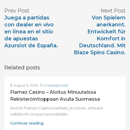
Prev Post
Next Post
Juega a partidas
Von Spielern
con dealer en vivo
anerkannt.
en línea en el sitio
Entwickelt für
de apuestas
Komfort in
Azurslot de España.
Deutschland. Mit
Blaze Spins Casino.
Related posts
August 6, 2026
Uncategorized
Flamez Casino – Aloitus Minuuteissa
Rekisteröintioppaan Avulla Suomessa
Arvioin Flamez Casinoa tarkasti, ja totean, että sen
valttikortti on juuri suomalaisille...
Continue reading