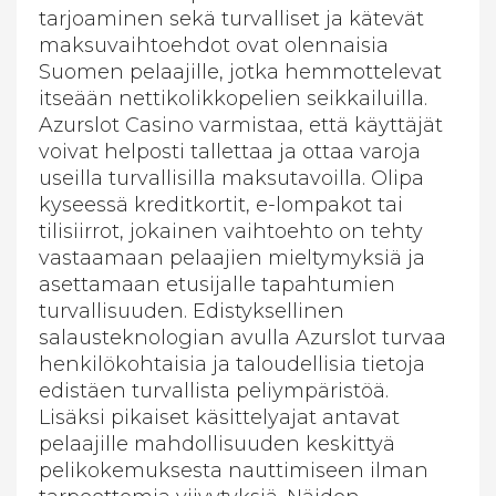
tarjoaminen sekä turvalliset ja kätevät
maksuvaihtoehdot ovat olennaisia
Suomen pelaajille, jotka hemmottelevat
itseään nettikolikkopelien seikkailuilla.
Azurslot Casino varmistaa, että käyttäjät
voivat helposti tallettaa ja ottaa varoja
useilla turvallisilla maksutavoilla. Olipa
kyseessä kreditkortit, e-lompakot tai
tilisiirrot, jokainen vaihtoehto on tehty
vastaamaan pelaajien mieltymyksiä ja
asettamaan etusijalle tapahtumien
turvallisuuden. Edistyksellinen
salausteknologian avulla Azurslot turvaa
henkilökohtaisia ja taloudellisia tietoja
edistäen turvallista peliympäristöä.
Lisäksi pikaiset käsittelyajat antavat
pelaajille mahdollisuuden keskittyä
pelikokemuksesta nauttimiseen ilman