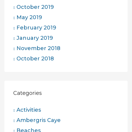
October 2019
May 2019
February 2019
January 2019
November 2018
October 2018
Categories
Activities
Ambergris Caye
Beaches