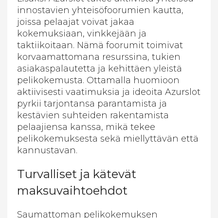
innostavien yhteisöfoorumien kautta,
joissa pelaajat voivat jakaa
kokemuksiaan, vinkkejään ja
taktiikoitaan. Nämä foorumit toimivat
korvaamattomana resurssina, tukien
asiakaspalautetta ja kehittäen yleistä
pelikokemusta. Ottamalla huomioon
aktiivisesti vaatimuksia ja ideoita Azurslot
pyrkii tarjontansa parantamista ja
kestävien suhteiden rakentamista
pelaajiensa kanssa, mikä tekee
pelikokemuksesta sekä miellyttävän että
kannustavan.
Turvalliset ja kätevät
maksuvaihtoehdot
Saumattoman pelikokemuksen