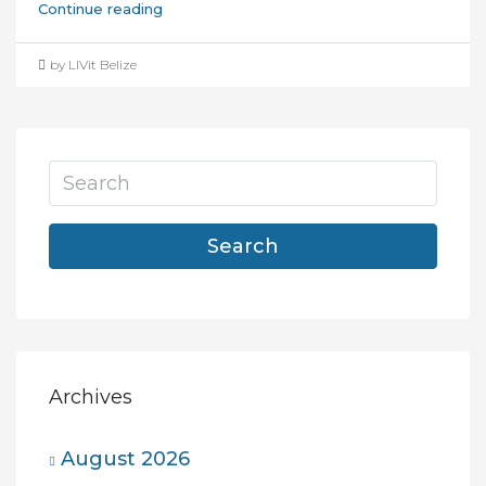
Continue reading
by LIVit Belize
Search
Archives
August 2026