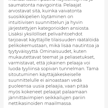
saumatonta navigointia. Pelaajat
arvostavat sitä, kuinka vaivatonta
suosikkipelien löytäminen on
intuitiivisen suunnittelun ja hyvin
järjestettyjen kategorioiden ansiosta.
Lisäksi yksilölliset pelivaihtoehdot
tarjoavat käyttäjille tilaisuuden räätälöidä
pelikokemustaan, mikä lisää nautintoa ja
tyytyväisyyttä. Ominaisuudet, kuten
mukautettavat teemat ja peliasetukset,
varmistavat, että jokainen pelaaja voi
luoda tyyliinsä sopivan tunnelman. Tämä
sitoutuminen käyttäjäkeskeiselle
suunnittelulle ei ainoastaan vedä
puoleensa uusia pelaajia, vaan pitää
myös kokeneet pelaajat palaamaan
jännittävimpien seikkailujen pariin
nettikasinoiden maailmassa.