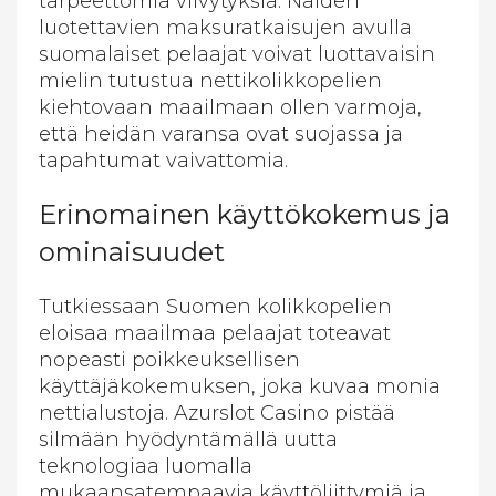
tarpeettomia viivytyksiä. Näiden
luotettavien maksuratkaisujen avulla
suomalaiset pelaajat voivat luottavaisin
mielin tutustua nettikolikkopelien
kiehtovaan maailmaan ollen varmoja,
että heidän varansa ovat suojassa ja
tapahtumat vaivattomia.
Erinomainen käyttökokemus ja
ominaisuudet
Tutkiessaan Suomen kolikkopelien
eloisaa maailmaa pelaajat toteavat
nopeasti poikkeuksellisen
käyttäjäkokemuksen, joka kuvaa monia
nettialustoja. Azurslot Casino pistää
silmään hyödyntämällä uutta
teknologiaa luomalla
mukaansatempaavia käyttöliittymiä ja