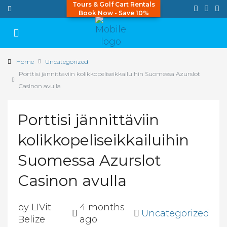
Tours & Golf Cart Rentals
Book Now - Save 10%
Home
Uncategorized
Porttisi jännittäviin kolikkopeliseikkailuihin Suomessa Azurslot
Casinon avulla
Porttisi jännittäviin
kolikkopeliseikkailuihin
Suomessa Azurslot
Casinon avulla
by LIVit
4 months
Uncategorized
Belize
ago