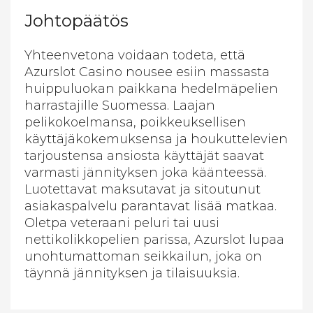
Johtopäätös
Yhteenvetona voidaan todeta, että
Azurslot Casino nousee esiin massasta
huippuluokan paikkana hedelmäpelien
harrastajille Suomessa. Laajan
pelikokoelmansa, poikkeuksellisen
käyttäjäkokemuksensa ja houkuttelevien
tarjoustensa ansiosta käyttäjät saavat
varmasti jännityksen joka käänteessä.
Luotettavat maksutavat ja sitoutunut
asiakaspalvelu parantavat lisää matkaa.
Oletpa veteraani peluri tai uusi
nettikolikkopelien parissa, Azurslot lupaa
unohtumattoman seikkailun, joka on
täynnä jännityksen ja tilaisuuksia.