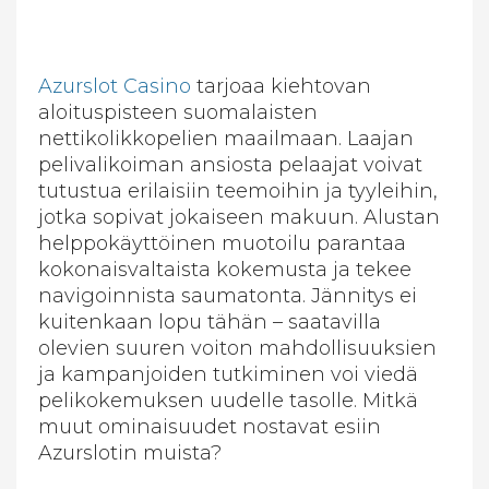
Azurslot Casino
tarjoaa kiehtovan
aloituspisteen suomalaisten
nettikolikkopelien maailmaan. Laajan
pelivalikoiman ansiosta pelaajat voivat
tutustua erilaisiin teemoihin ja tyyleihin,
jotka sopivat jokaiseen makuun. Alustan
helppokäyttöinen muotoilu parantaa
kokonaisvaltaista kokemusta ja tekee
navigoinnista saumatonta. Jännitys ei
kuitenkaan lopu tähän – saatavilla
olevien suuren voiton mahdollisuuksien
ja kampanjoiden tutkiminen voi viedä
pelikokemuksen uudelle tasolle. Mitkä
muut ominaisuudet nostavat esiin
Azurslotin muista?