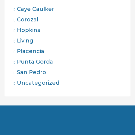
Caye Caulker
Corozal
Hopkins
Living
Placencia
Punta Gorda
San Pedro
Uncategorized