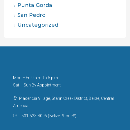
Punta Gorda
San Pedro
Uncategorized
Mon – Fri 9 a.m. to 5 p.m.
Sat – Sun By Appointment
Placencia Village, Stann Creek District, Belize, Central
America
+501-523-4095 (Belize Phone#)