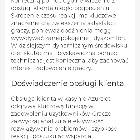
konieczną pomoc ogólne wrażenie z
obsługi klienta uległo pogorszeniu.
Skrócenie czasu reakcji ma kluczowe
znaczenie dla zwiększenia satysfakcji
graczy, ponieważ opóźnienia mogą
wywoływać zaniepokojenie i dyskomfort.
W dzisiejszym dynamicznym środowisku
gier skuteczna i błyskawiczna pomoc
techniczna jest konieczna, aby zachować
interes i zadowolenie graczy.
Doświadczenie obsługi klienta
Obsługa klienta w kasynie Azurslot
odgrywa kluczową funkcję w
zadowoleniu użytkowników. Gracze
zazwyczaj analizują efektywność
rozwiązywania problemów i szybkość
reakcji, poszukując wsparcia.