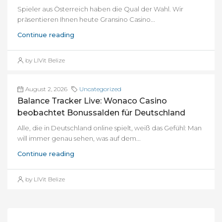
Spieler aus Österreich haben die Qual der Wahl. Wir
präsentieren Ihnen heute Gransino Casino...
Continue reading
by LIVit Belize
August 2, 2026
Uncategorized
Balance Tracker Live: Wonaco Casino
beobachtet Bonussalden für Deutschland
Alle, die in Deutschland online spielt, weiß das Gefühl: Man
will immer genau sehen, was auf dem...
Continue reading
by LIVit Belize