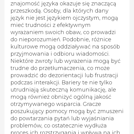
znajomość języka okazuje się znaczącą
przeszkodą. Osoby, dla których dany
język nie jest językiem ojczystym, mogą
mieć trudności z efektywnym
wyrażaniem swoich obaw, co prowadzi
do nieporozumień. Podobnie, różnice
kulturowe mogą oddziaływać na sposób
przyjmowania i odbioru wiadomości.
Niektóre zwroty lub wyrażenia mogą być
trudne do przetłumaczenia, co może
prowadzić do dezorientacji lub frustracji
podczas interakcji. Bariery te nie tylko
utrudniają skuteczną komunikację, ale
mogą również obniżyć ogólną jakość
otrzymywanego wsparcia. Gracze
poszukujący pomocy mogą być zmuszeni
do powtarzania pytań lub wyjaśniania
problemów, co ostatecznie wydłuża
proces ich rozstrzygania i wpływa na ich