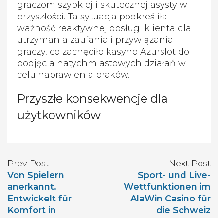
graczom szybkiej i skutecznej asysty w
przyszłości. Ta sytuacja podkreśliła
ważność reaktywnej obsługi klienta dla
utrzymania zaufania i przywiązania
graczy, co zachęciło kasyno Azurslot do
podjęcia natychmiastowych działań w
celu naprawienia braków.
Przyszłe konsekwencje dla
użytkowników
Prev Post
Next Post
Von Spielern
Sport- und Live-
anerkannt.
Wettfunktionen im
Entwickelt für
AlaWin Casino für
Komfort in
die Schweiz