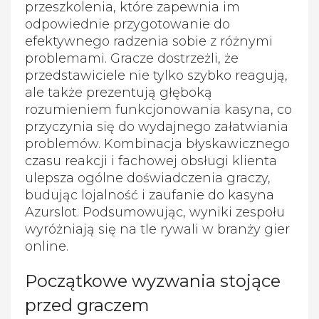
przeszkolenia, które zapewnia im
odpowiednie przygotowanie do
efektywnego radzenia sobie z różnymi
problemami. Gracze dostrzeżli, że
przedstawiciele nie tylko szybko reagują,
ale także prezentują głęboką
rozumieniem funkcjonowania kasyna, co
przyczynia się do wydajnego załatwiania
problemów. Kombinacja błyskawicznego
czasu reakcji i fachowej obsługi klienta
ulepsza ogólne doświadczenia graczy,
budując lojalność i zaufanie do kasyna
Azurslot. Podsumowując, wyniki zespołu
wyróżniają się na tle rywali w branży gier
online.
Początkowe wyzwania stojące
przed graczem