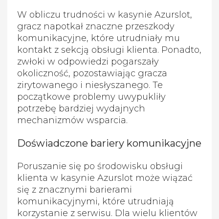
W obliczu trudności w kasynie Azurslot,
gracz napotkał znaczne przeszkody
komunikacyjne, które utrudniały mu
kontakt z sekcją obsługi klienta. Ponadto,
zwłoki w odpowiedzi pogarszały
okoliczność, pozostawiając gracza
zirytowanego i niesłyszanego. Te
początkowe problemy uwypukliły
potrzebę bardziej wydajnych
mechanizmów wsparcia.
Doświadczone bariery komunikacyjne
Poruszanie się po środowisku obsługi
klienta w kasynie Azurslot może wiązać
się z znacznymi barierami
komunikacyjnymi, które utrudniają
korzystanie z serwisu. Dla wielu klientów