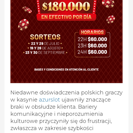
Niedawne doświadczenia polskich graczy
w kasynie
azurslot
ujawniły znaczące
braki w obsłudze klienta. Bariery
komunikacyjne i nieporozumienia
kulturowe przyczyniły się do frustracji,
zwłaszcza w zakresie szybkości