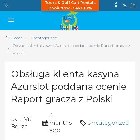
Tours & Golf Cart Rentals
Book Now - Save 10%
Home
Uncategorized
Obsługa klienta kasyna Azurslot poddana ocenie Raport gracza z
Polski
Obsługa klienta kasyna
Azurslot poddana ocenie
Raport gracza z Polski
4
by LIVit
months
Uncategorized
Belize
ago