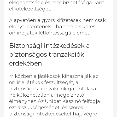
elégedettsége és megbízhatósága iránti
elkötelezettséget.
Alapvetően a gyors kifizetések nem csak
előnyt jelentenek – hanem a sikeres
online játék létfontosságú elemét.
Biztonsági intézkedések a
biztonságos tranzakciók
érdekében
Miközben a játékosok kihasználják az
online játékok feszültségét, a
biztonságos tranzakciók garantálása
nélkülözhetetlen a megbízható
élményhez. Az Unibet Kaszinó felfogja
ezt a szükségességet, és szoros
biztonsági intézkedéseket hajt végre