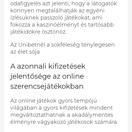
odafigyelés azt jelenti, hogy a látogatók
könnyen megtalálhatják az egyéni
ízlésüknek passzoló játékokat, ami
fokozza a kaszinóélményt és tartósabb
játékidőkre ösztönöz.
Az Unibetnél a sokféleség ténylegesen
az élet sója.
A azonnali kifizetések
jelentősége az online
szerencsejátékokban
Az online játékok gyors tempójú
világában a gyors kifizetések mindent
megváltoztathatnak a akadálymentes
élményre vágyakozó játékosok számára.