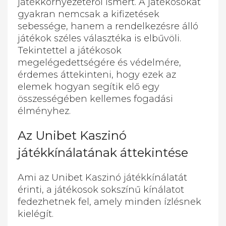
játékkörnyezetéről ismert. A játékosokat
gyakran nemcsak a kifizetések
sebessége, hanem a rendelkezésre álló
játékok széles választéka is elbűvöli.
Tekintettel a játékosok
megelégedettségére és védelmére,
érdemes áttekinteni, hogy ezek az
elemek hogyan segítik elő egy
összességében kellemes fogadási
élményhez.
Az Unibet Kaszinó
játékkínálatának áttekintése
Ami az Unibet Kaszinó játékkínálatát
érinti, a játékosok sokszínű kínálatot
fedezhetnek fel, amely minden ízlésnek
kielégít.