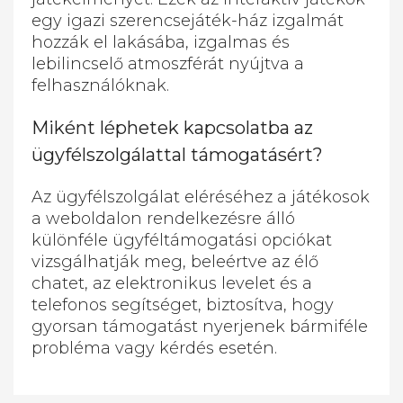
egy igazi szerencsejáték-ház izgalmát
hozzák el lakásába, izgalmas és
lebilincselő atmoszférát nyújtva a
felhasználóknak.
Miként léphetek kapcsolatba az
ügyfélszolgálattal támogatásért?
Az ügyfélszolgálat eléréséhez a játékosok
a weboldalon rendelkezésre álló
különféle ügyféltámogatási opciókat
vizsgálhatják meg, beleértve az élő
chatet, az elektronikus levelet és a
telefonos segítséget, biztosítva, hogy
gyorsan támogatást nyerjenek bármiféle
probléma vagy kérdés esetén.