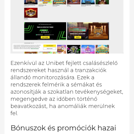
Ezenkívül az Unibet fejlett csalásészlelő
rendszereket használ a tranzakciók
állandó monitorozására. Ezek a
rendszerek felmérik a sémákat és
azonosítják a szokatlan tevékenységeket,
megengedve az időben történő
beavatkozást, ha anomáliák merülnek
fel.
Bónuszok és promóciók hazai