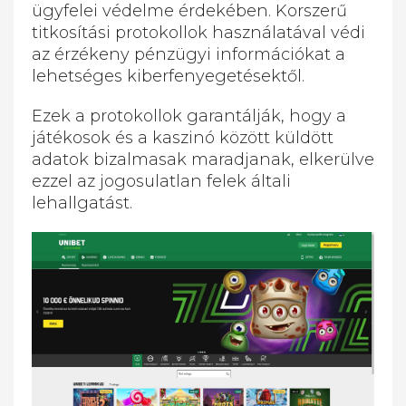
ügyfelei védelme érdekében. Korszerű
titkosítási protokollok használatával védi
az érzékeny pénzügyi információkat a
lehetséges kiberfenyegetésektől.
Ezek a protokollok garantálják, hogy a
játékosok és a kaszinó között küldött
adatok bizalmasak maradjanak, elkerülve
ezzel az jogosulatlan felek általi
lehallgatást.