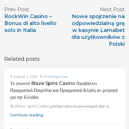
Prev Post
Next Post
RockWin Casino –
Nowe spojrzenie na
Bonus di alto livello
odpowiedzialną grę
solo in Italia
w kasynie Lamabet
dla użytkowników z
Polski
Related posts
August 2, 2026
Uncategorized
Το γνωστό Blaze Spins Casino Προβάλλει
Πραγματικά Παιχνίδια και Πραγματικά Κέρδη σε μετρητά
για την Ελλάδα
Το Blaze Spins Casino χτίστηκε πάνω σε μια κεντρική ιδέα: η...
Continue reading