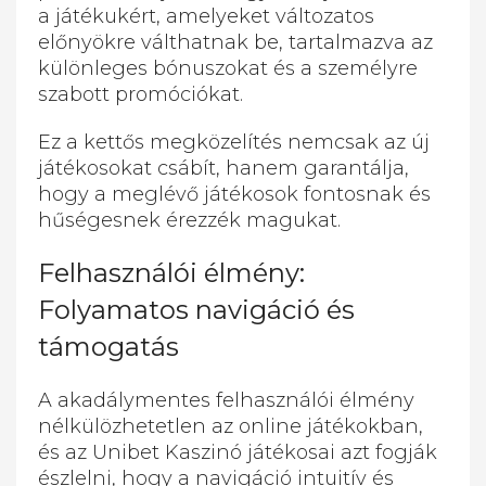
a játékukért, amelyeket változatos
előnyökre válthatnak be, tartalmazva az
különleges bónuszokat és a személyre
szabott promóciókat.
Ez a kettős megközelítés nemcsak az új
játékosokat csábít, hanem garantálja,
hogy a meglévő játékosok fontosnak és
hűségesnek érezzék magukat.
Felhasználói élmény:
Folyamatos navigáció és
támogatás
A akadálymentes felhasználói élmény
nélkülözhetetlen az online játékokban,
és az Unibet Kaszinó játékosai azt fogják
észlelni, hogy a navigáció intuitív és