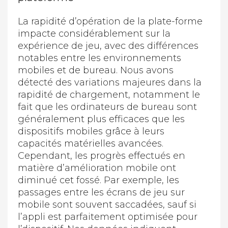
La rapidité d’opération de la plate-forme
impacte considérablement sur la
expérience de jeu, avec des différences
notables entre les environnements
mobiles et de bureau. Nous avons
détecté des variations majeures dans la
rapidité de chargement, notamment le
fait que les ordinateurs de bureau sont
généralement plus efficaces que les
dispositifs mobiles grâce à leurs
capacités matérielles avancées.
Cependant, les progrès effectués en
matière d’amélioration mobile ont
diminué cet fossé. Par exemple, les
passages entre les écrans de jeu sur
mobile sont souvent saccadées, sauf si
l’appli est parfaitement optimisée pour