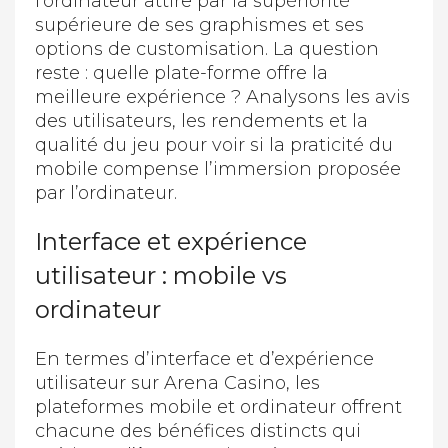
l’ordinateur attire par la supériorité
supérieure de ses graphismes et ses
options de customisation. La question
reste : quelle plate-forme offre la
meilleure expérience ? Analysons les avis
des utilisateurs, les rendements et la
qualité du jeu pour voir si la praticité du
mobile compense l’immersion proposée
par l’ordinateur.
Interface et expérience
utilisateur : mobile vs
ordinateur
En termes d’interface et d’expérience
utilisateur sur Arena Casino, les
plateformes mobile et ordinateur offrent
chacune des bénéfices distincts qui