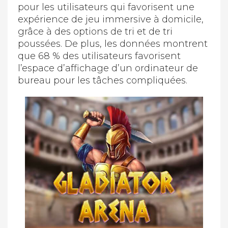
pour les utilisateurs qui favorisent une
expérience de jeu immersive à domicile,
grâce à des options de tri et de tri
poussées. De plus, les données montrent
que 68 % des utilisateurs favorisent
l’espace d’affichage d’un ordinateur de
bureau pour les tâches compliquées.