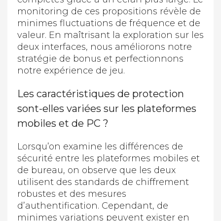
monitoring de ces propositions révèle de
minimes fluctuations de fréquence et de
valeur. En maîtrisant la exploration sur les
deux interfaces, nous améliorons notre
stratégie de bonus et perfectionnons
notre expérience de jeu.
Les caractéristiques de protection
sont-elles variées sur les plateformes
mobiles et de PC ?
Lorsqu’on examine les différences de
sécurité entre les plateformes mobiles et
de bureau, on observe que les deux
utilisent des standards de chiffrement
robustes et des mesures
d’authentification. Cependant, de
minimes variations peuvent exister en