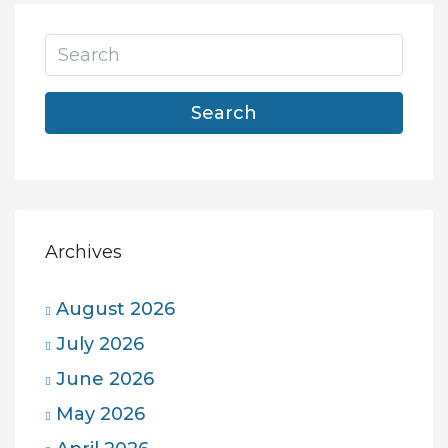
Search
Archives
August 2026
July 2026
June 2026
May 2026