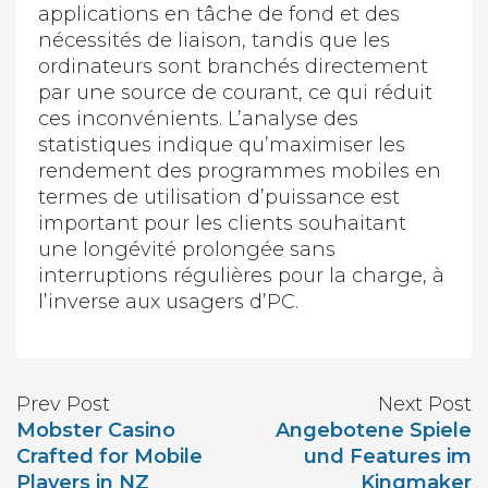
applications en tâche de fond et des
nécessités de liaison, tandis que les
ordinateurs sont branchés directement
par une source de courant, ce qui réduit
ces inconvénients. L’analyse des
statistiques indique qu’maximiser les
rendement des programmes mobiles en
termes de utilisation d’puissance est
important pour les clients souhaitant
une longévité prolongée sans
interruptions régulières pour la charge, à
l’inverse aux usagers d’PC.
Prev Post
Next Post
Mobster Casino
Angebotene Spiele
Crafted for Mobile
und Features im
Players in NZ
Kingmaker