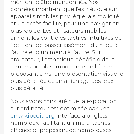
méritent d’être mentionnés. Nos
données montrent que l’esthétique sur
appareils mobiles privilégie la simplicité
et un accès facilité, pour une navigation
plus rapide. Les utilisateurs mobiles
aiment les contrôles tactiles intuitives qui
facilitent de passer aisément d’un jeu à
l’autre et d’un menu à l’autre. Sur
ordinateur, l’esthétique bénéficie de la
dimension plus importante de l’écran,
proposant ainsi une présentation visuelle
plus détaillée et un affichage des jeux
plus détaillé.
Nous avons constaté que la exploration
sur ordinateur est optimisée par une
en.wikipedia.org
interface à onglets
nombreux, facilitant un multi-tâches
efficace et proposant de nombreuses