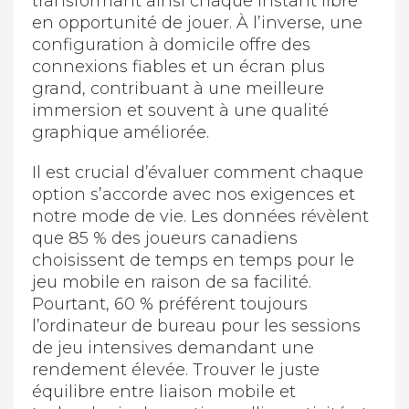
transformant ainsi chaque instant libre
en opportunité de jouer. À l’inverse, une
configuration à domicile offre des
connexions fiables et un écran plus
grand, contribuant à une meilleure
immersion et souvent à une qualité
graphique améliorée.
Il est crucial d’évaluer comment chaque
option s’accorde avec nos exigences et
notre mode de vie. Les données révèlent
que 85 % des joueurs canadiens
choisissent de temps en temps pour le
jeu mobile en raison de sa facilité.
Pourtant, 60 % préférent toujours
l’ordinateur de bureau pour les sessions
de jeu intensives demandant une
rendement élevée. Trouver le juste
équilibre entre liaison mobile et