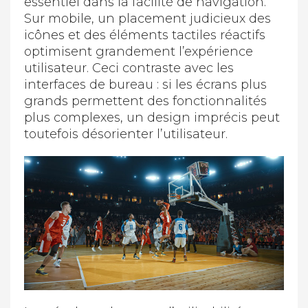
essentiel dans la facilité de navigation.
Sur mobile, un placement judicieux des
icônes et des éléments tactiles réactifs
optimisent grandement l’expérience
utilisateur. Ceci contraste avec les
interfaces de bureau : si les écrans plus
grands permettent des fonctionnalités
plus complexes, un design imprécis peut
toutefois désorienter l’utilisateur.