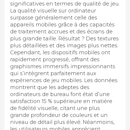
significatives en termes de qualité de jeu.
La qualité visuelle sur ordinateur
surpasse généralement celle des
appareils mobiles grâce à des capacités
de traitement accrues et des écrans de
plus grande taille. Résultat ? Des textures
plus détaillées et des images plus nettes.
Cependant, les dispositifs mobiles ont
rapidement progressé, offrant des
graphismes immersifs impressionnants
qui s’intègrent parfaitement aux
expériences de jeu mobiles. Les données
montrent que les adeptes des
ordinateurs de bureau font état d’une
satisfaction 15 % supérieure en matière
de fidélité visuelle, citant une plus
grande profondeur de couleurs et un
niveau de détail plus élevé. Néanmoins,
les utilisateurs mobiles apprécient