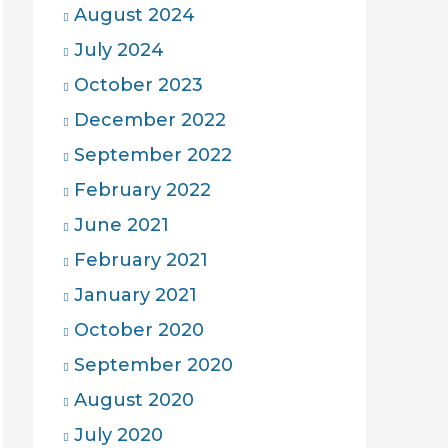
August 2024
July 2024
October 2023
December 2022
September 2022
February 2022
June 2021
February 2021
January 2021
October 2020
September 2020
August 2020
July 2020