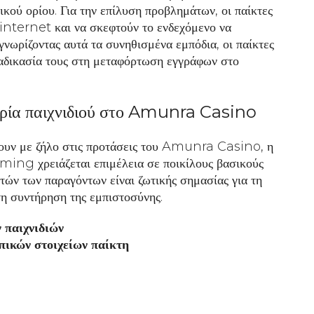
κού ορίου. Για την επίλυση προβλημάτων, οι παίκτες
 internet και να σκεφτούν το ενδεχόμενο να
γνωρίζοντας αυτά τα συνηθισμένα εμπόδια, οι παίκτες
αδικασία τους στη μεταφόρτωση εγγράφων στο
ιρία παιχνιδιού στο Amunra Casino
ουν με ζήλο στις προτάσεις του Amunra Casino, η
ming χρειάζεται επιμέλεια σε ποικίλους βασικούς
τών των παραγόντων είναι ζωτικής σημασίας για τη
τη συντήρηση της εμπιστοσύνης.
 παιχνιδιών
ικών στοιχείων παίκτη