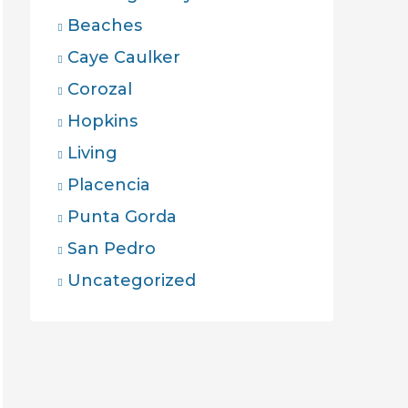
Beaches
Caye Caulker
Corozal
Hopkins
Living
Placencia
Punta Gorda
San Pedro
Uncategorized