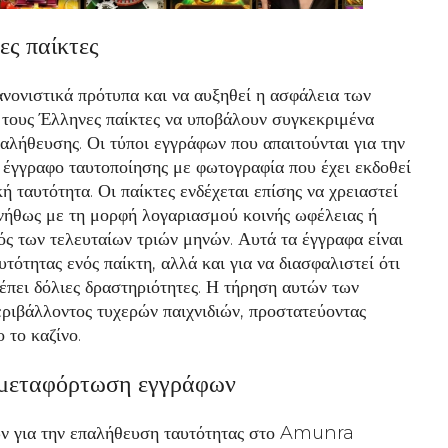
ες παίκτες
νονιστικά πρότυπα και να αυξηθεί η ασφάλεια των
ους Έλληνες παίκτες να υποβάλουν συγκεκριμένα
παλήθευσης. Οι τύποι εγγράφων που απαιτούνται για την
 έγγραφο ταυτοποίησης με φωτογραφία που έχει εκδοθεί
ή ταυτότητα. Οι παίκτες ενδέχεται επίσης να χρειαστεί
υνήθως με τη μορφή λογαριασμού κοινής ωφέλειας ή
ς των τελευταίων τριών μηνών. Αυτά τα έγγραφα είναι
τότητας ενός παίκτη, αλλά και για να διασφαλιστεί ότι
ρέπει δόλιες δραστηριότητες. Η τήρηση αυτών των
εριβάλλοντος τυχερών παιχνιδιών, προστατεύοντας
 το καζίνο.
 μεταφόρτωση εγγράφων
ν για την επαλήθευση ταυτότητας στο Amunra