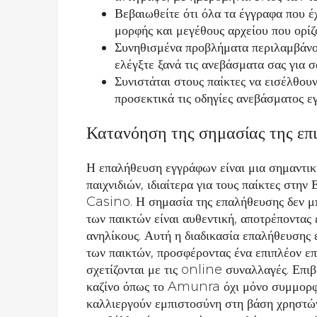
Βεβαιωθείτε ότι όλα τα έγγραφα που έ
μορφής και μεγέθους αρχείου που ορ
Συνηθισμένα προβλήματα περιλαμβάνου
ελέγξτε ξανά τις ανεβάσματα σας για σ
Συνιστάται στους παίκτες να εισέλθου
προσεκτικά τις οδηγίες ανεβάσματος ε
Κατανόηση της σημασίας της επ
Η επαλήθευση εγγράφων είναι μια σημαντικ
παιχνιδιών, ιδιαίτερα για τους παίκτες σ
Casino. Η σημασία της επαλήθευσης δεν μπο
των παικτών είναι αυθεντική, αποτρέποντας 
ανηλίκους. Αυτή η διαδικασία επαλήθευσης ε
των παικτών, προσφέροντας ένα επιπλέον επ
σχετίζονται με τις online συναλλαγές. Επι
καζίνο όπως το Amunra όχι μόνο συμμορφώ
καλλιεργούν εμπιστοσύνη στη βάση χρηστώ