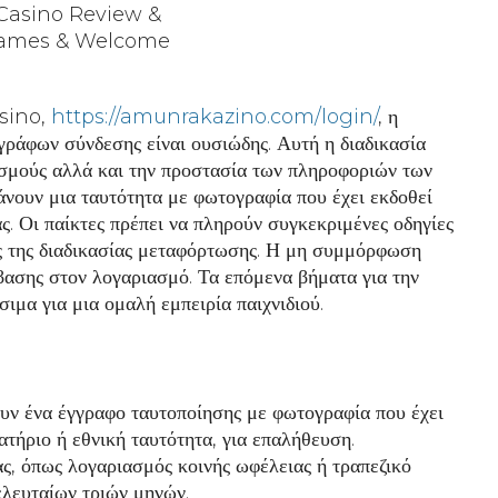
asino,
https://amunrakazino.com/login/
, η
άφων σύνδεσης είναι ουσιώδης. Αυτή η διαδικασία
ισμούς αλλά και την προστασία των πληροφοριών των
νουν μια ταυτότητα με φωτογραφία που έχει εκδοθεί
ς. Οι παίκτες πρέπει να πληρούν συγκεκριμένες οδηγίες
ής της διαδικασίας μεταφόρτωσης. Η μη συμμόρφωση
ασης στον λογαριασμό. Τα επόμενα βήματα για την
ιμα για μια ομαλή εμπειρία παιχνιδιού.
ουν ένα έγγραφο ταυτοποίησης με φωτογραφία που έχει
ατήριο ή εθνική ταυτότητα, για επαλήθευση.
ας, όπως λογαριασμός κοινής ωφέλειας ή τραπεζικό
ελευταίων τριών μηνών.