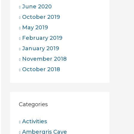
June 2020
October 2019
May 2019
February 2019
January 2019
November 2018
October 2018
Categories
Activities
Ambergris Caye