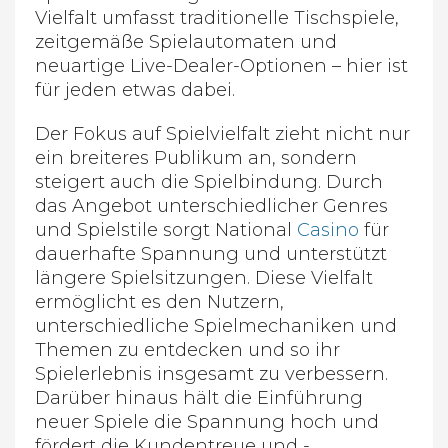
Vielfalt umfasst traditionelle Tischspiele,
zeitgemäße Spielautomaten und
neuartige Live-Dealer-Optionen – hier ist
für jeden etwas dabei.
Der Fokus auf Spielvielfalt zieht nicht nur
ein breiteres Publikum an, sondern
steigert auch die Spielbindung. Durch
das Angebot unterschiedlicher Genres
und Spielstile sorgt National
Casino
für
dauerhafte Spannung und unterstützt
längere Spielsitzungen. Diese Vielfalt
ermöglicht es den Nutzern,
unterschiedliche Spielmechaniken und
Themen zu entdecken und so ihr
Spielerlebnis insgesamt zu verbessern.
Darüber hinaus hält die Einführung
neuer Spiele die Spannung hoch und
fördert die Kundentreue und -