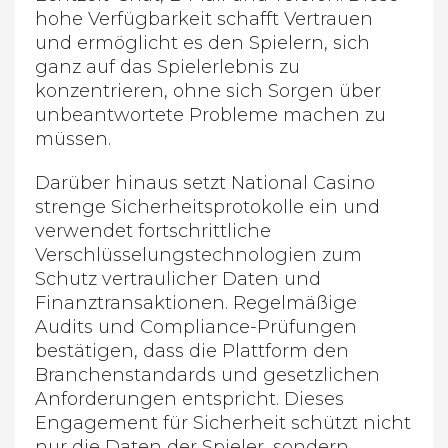
hohe Verfügbarkeit schafft Vertrauen
und ermöglicht es den Spielern, sich
ganz auf das Spielerlebnis zu
konzentrieren, ohne sich Sorgen über
unbeantwortete Probleme machen zu
müssen.
Darüber hinaus setzt National Casino
strenge Sicherheitsprotokolle ein und
verwendet fortschrittliche
Verschlüsselungstechnologien zum
Schutz vertraulicher Daten und
Finanztransaktionen. Regelmäßige
Audits und Compliance-Prüfungen
bestätigen, dass die Plattform den
Branchenstandards und gesetzlichen
Anforderungen entspricht. Dieses
Engagement für Sicherheit schützt nicht
nur die Daten der Spieler, sondern