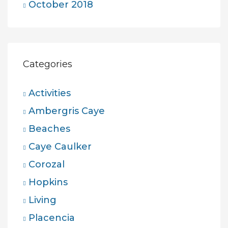
October 2018
Categories
Activities
Ambergris Caye
Beaches
Caye Caulker
Corozal
Hopkins
Living
Placencia