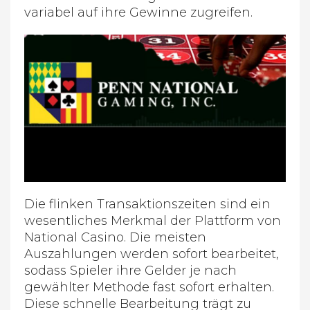
variabel auf ihre Gewinne zugreifen.
Die flinken Transaktionszeiten sind ein
wesentliches Merkmal der Plattform von
National Casino. Die meisten
Auszahlungen werden sofort bearbeitet,
sodass Spieler ihre Gelder je nach
gewählter Methode fast sofort erhalten.
Diese schnelle Bearbeitung trägt zu