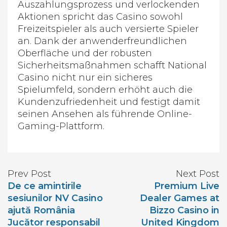
Auszahlungsprozess und verlockenden
Aktionen spricht das Casino sowohl
Freizeitspieler als auch versierte Spieler
an. Dank der anwenderfreundlichen
Oberfläche und der robusten
Sicherheitsmaßnahmen schafft National
Casino nicht nur ein sicheres
Spielumfeld, sondern erhöht auch die
Kundenzufriedenheit und festigt damit
seinen Ansehen als führende Online-
Gaming-Plattform.
Prev Post
Next Post
De ce amintirile
Premium Live
sesiunilor NV Casino
Dealer Games at
ajută România
Bizzo Casino in
Jucător responsabil
United Kingdom