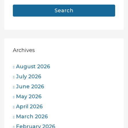
Search
Archives
August 2026
July 2026
June 2026
May 2026
April 2026
March 2026
February 2026