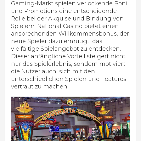
Gaming-Markt spielen verlockende Boni
und Promotions eine entscheidende
Rolle bei der Akquise und Bindung von
Spielern. National Casino bietet einen
ansprechenden Willkommensbonus, der
neue Spieler dazu ermutigt, das
vielfältige Spielangebot zu entdecken.
Dieser anfängliche Vorteil steigert nicht
nur das Spielerlebnis, sondern motiviert
die Nutzer auch, sich mit den
unterschiedlichen Spielen und Features
vertraut zu machen.