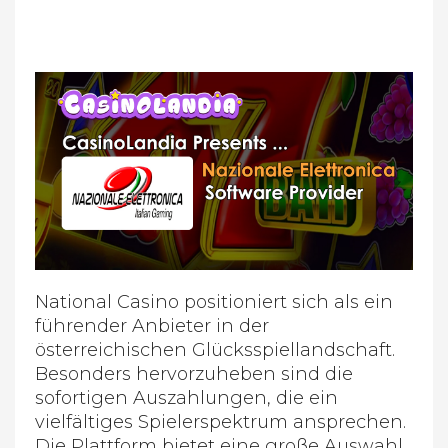
National Casino positioniert sich als ein
führender Anbieter in der
österreichischen Glücksspiellandschaft.
Besonders hervorzuheben sind die
sofortigen Auszahlungen, die ein
vielfältiges Spielerspektrum ansprechen.
Die Plattform bietet eine große Auswahl