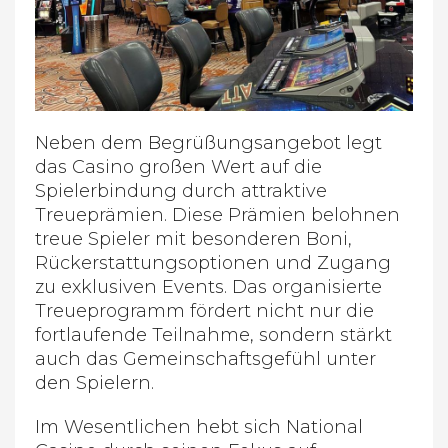
Neben dem Begrüßungsangebot legt
das Casino großen Wert auf die
Spielerbindung durch attraktive
Treueprämien. Diese Prämien belohnen
treue Spieler mit besonderen Boni,
Rückerstattungsoptionen und Zugang
zu exklusiven Events. Das organisierte
Treueprogramm fördert nicht nur die
fortlaufende Teilnahme, sondern stärkt
auch das Gemeinschaftsgefühl unter
den Spielern.
Im Wesentlichen hebt sich National