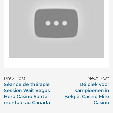
Prev Post
Next Post
Séance de thérapie
Dé plek voor
Session Wait Vegas
kampioenen in
Hero Casino Santé
België: Casino Elite
mentale au Canada
Casino