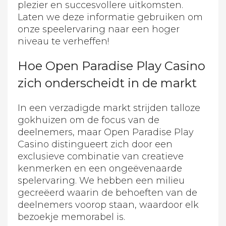
plezier en succesvollere uitkomsten.
Laten we deze informatie gebruiken om
onze speelervaring naar een hoger
niveau te verheffen!
Hoe Open Paradise Play Casino
zich onderscheidt in de markt
In een verzadigde markt strijden talloze
gokhuizen om de focus van de
deelnemers, maar Open Paradise Play
Casino distingueert zich door een
exclusieve combinatie van creatieve
kenmerken en een ongeëvenaarde
spelervaring. We hebben een milieu
gecreëerd waarin de behoeften van de
deelnemers voorop staan, waardoor elk
bezoekje memorabel is.