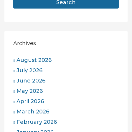
Search
Archives
August 2026
July 2026
June 2026
May 2026
April 2026
March 2026
February 2026