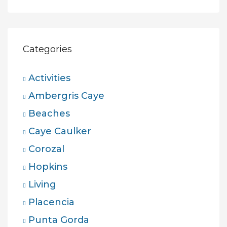
Categories
Activities
Ambergris Caye
Beaches
Caye Caulker
Corozal
Hopkins
Living
Placencia
Punta Gorda