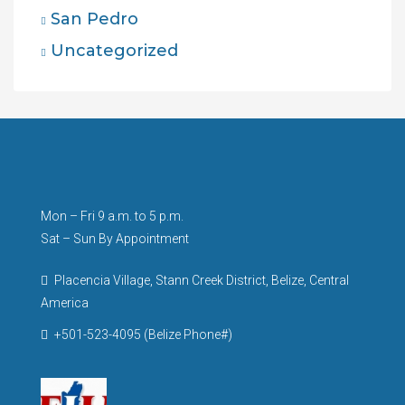
San Pedro
Uncategorized
Mon – Fri 9 a.m. to 5 p.m.
Sat – Sun By Appointment
Placencia Village, Stann Creek District, Belize, Central
America
+501-523-4095 (Belize Phone#)