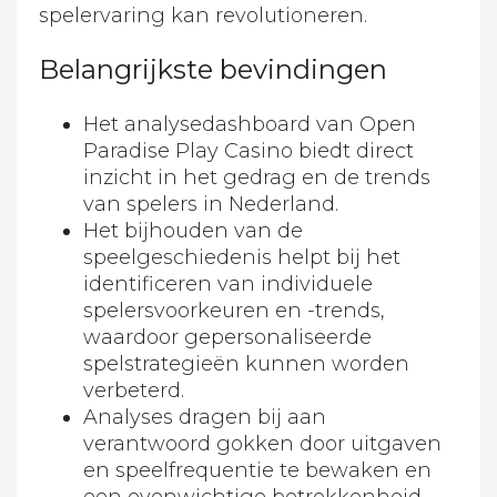
spelervaring kan revolutioneren.
Belangrijkste bevindingen
Het analysedashboard van Open
Paradise Play Casino biedt direct
inzicht in het gedrag en de trends
van spelers in Nederland.
Het bijhouden van de
speelgeschiedenis helpt bij het
identificeren van individuele
spelersvoorkeuren en -trends,
waardoor gepersonaliseerde
spelstrategieën kunnen worden
verbeterd.
Analyses dragen bij aan
verantwoord gokken door uitgaven
en speelfrequentie te bewaken en
een evenwichtige betrokkenheid