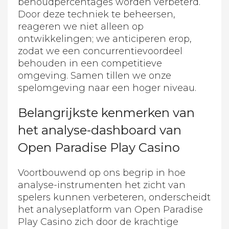
behoudpercentages worden verbeterd.
Door deze techniek te beheersen,
reageren we niet alleen op
ontwikkelingen; we anticiperen erop,
zodat we een concurrentievoordeel
behouden in een competitieve
omgeving. Samen tillen we onze
spelomgeving naar een hoger niveau.
Belangrijkste kenmerken van
het analyse-dashboard van
Open Paradise Play Casino
Voortbouwend op ons begrip in hoe
analyse-instrumenten het zicht van
spelers kunnen verbeteren, onderscheidt
het analyseplatform van Open Paradise
Play Casino zich door de krachtige