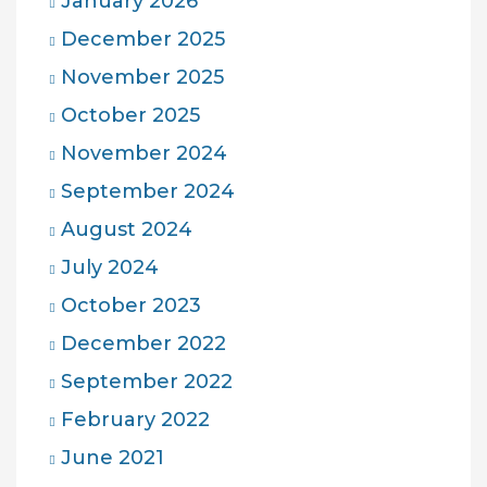
January 2026
December 2025
November 2025
October 2025
November 2024
September 2024
August 2024
July 2024
October 2023
December 2022
September 2022
February 2022
June 2021