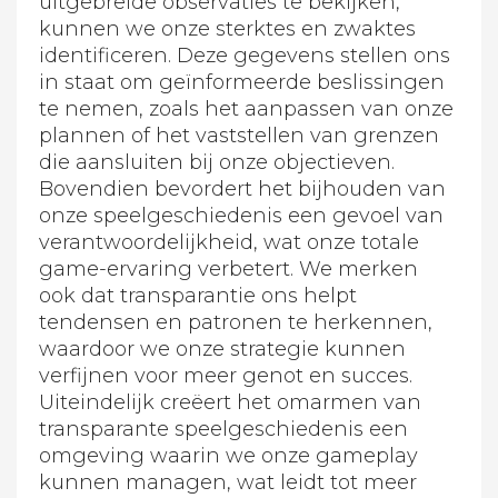
uitgebreide observaties te bekijken,
kunnen we onze sterktes en zwaktes
identificeren. Deze gegevens stellen ons
in staat om geïnformeerde beslissingen
te nemen, zoals het aanpassen van onze
plannen of het vaststellen van grenzen
die aansluiten bij onze objectieven.
Bovendien bevordert het bijhouden van
onze speelgeschiedenis een gevoel van
verantwoordelijkheid, wat onze totale
game-ervaring verbetert. We merken
ook dat transparantie ons helpt
tendensen en patronen te herkennen,
waardoor we onze strategie kunnen
verfijnen voor meer genot en succes.
Uiteindelijk creëert het omarmen van
transparante speelgeschiedenis een
omgeving waarin we onze gameplay
kunnen managen, wat leidt tot meer