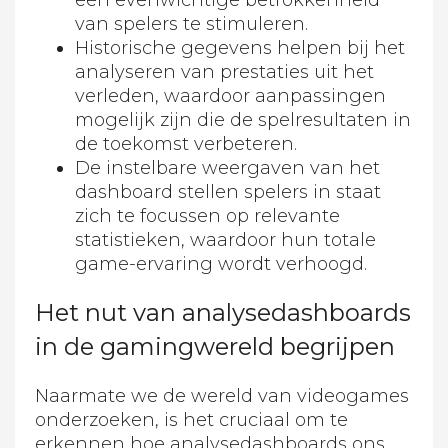
van spelers te stimuleren.
Historische gegevens helpen bij het
analyseren van prestaties uit het
verleden, waardoor aanpassingen
mogelijk zijn die de spelresultaten in
de toekomst verbeteren.
De instelbare weergaven van het
dashboard stellen spelers in staat
zich te focussen op relevante
statistieken, waardoor hun totale
game-ervaring wordt verhoogd.
Het nut van analysedashboards
in de gamingwereld begrijpen
Naarmate we de wereld van videogames
onderzoeken, is het cruciaal om te
erkennen hoe analysedashboards ons