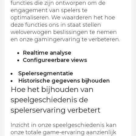
functies die zijn ontworpen om de
engagement van spelers te
optimaliseren. We waarderen het hoe
deze functies ons in staat stellen
weloverwogen beslissingen te nemen
en onze gamingervaring te verbeteren.
Realtime analyse
Configureerbare views
Spelersegmentatie
Historische gegevens bijhouden
Hoe het bijhouden van
speelgeschiedenis de
spelerservaring verbetert
Inzicht in onze speelgeschiedenis kan
onze totale game-ervaring aanzienlijk