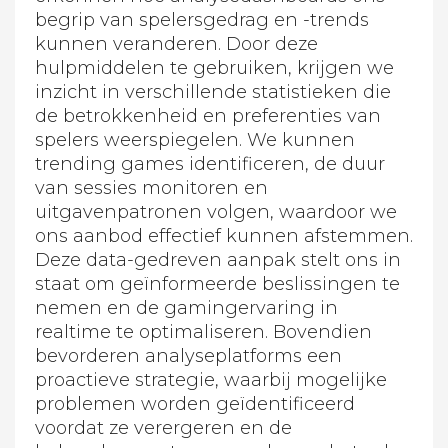
begrip van spelersgedrag en -trends
kunnen veranderen. Door deze
hulpmiddelen te gebruiken, krijgen we
inzicht in verschillende statistieken die
de betrokkenheid en preferenties van
spelers weerspiegelen. We kunnen
trending games identificeren, de duur
van sessies monitoren en
uitgavenpatronen volgen, waardoor we
ons aanbod effectief kunnen afstemmen.
Deze data-gedreven aanpak stelt ons in
staat om geïnformeerde beslissingen te
nemen en de gamingervaring in
realtime te optimaliseren. Bovendien
bevorderen analyseplatforms een
proactieve strategie, waarbij mogelijke
problemen worden geïdentificeerd
voordat ze verergeren en de