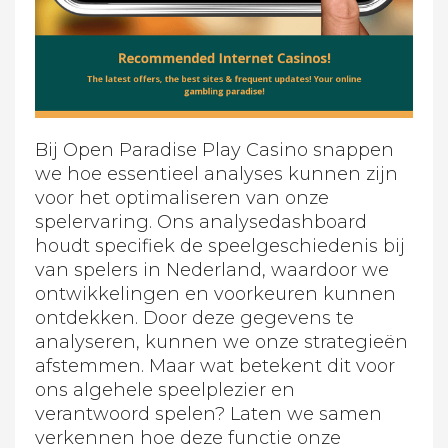
Bij Open Paradise Play Casino snappen
we hoe essentieel analyses kunnen zijn
voor het optimaliseren van onze
spelervaring. Ons analysedashboard
houdt specifiek de speelgeschiedenis bij
van spelers in Nederland, waardoor we
ontwikkelingen en voorkeuren kunnen
ontdekken. Door deze gegevens te
analyseren, kunnen we onze strategieën
afstemmen. Maar wat betekent dit voor
ons algehele speelplezier en
verantwoord spelen? Laten we samen
verkennen hoe deze functie onze