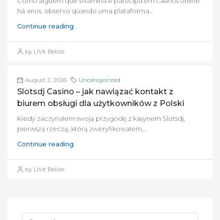
Como alguém que examina e participa em casinos online
há anos, observo quando uma plataforma...
Continue reading
by LIVit Belize
August 2, 2026
Uncategorized
Slotsdj Casino – jak nawiązać kontakt z
biurem obsługi dla użytkowników z Polski
Kiedy zaczynałem swoją przygodę z kasynem Slotsdj,
pierwszą rzeczą, którą zweryfikowałem,...
Continue reading
by LIVit Belize