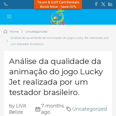
Tours & Golf Cart Rentals
Book Now - Save 10%
Home
Uncategorized
Análise da qualidade da animação do jogo Lucky Jet realizada por
um testador brasileiro.
Análise da qualidade da
animação do jogo Lucky
Jet realizada por um
testador brasileiro.
by LIVit
7 months
Uncategorized
Belize
ago