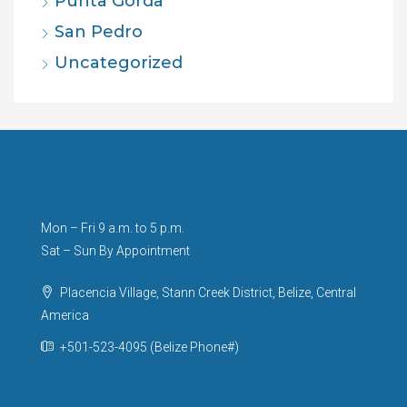
Punta Gorda
San Pedro
Uncategorized
Mon – Fri 9 a.m. to 5 p.m.
Sat – Sun By Appointment
Placencia Village, Stann Creek District, Belize, Central
America
+501-523-4095 (Belize Phone#)