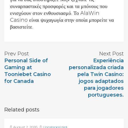
συναρπαστικές προσφορές και τα μπόνους που
ενισχύουν στον ενθουσιασμό. Το AlaWin
Casino είναι ψυχαγωγία στην οποία μπορείτε να
βασιστείτε.
Prev Post
Next Post
Personal Side of
Experiência
Gaming at
personalizada criada
Tooniebet Casino
pela Twin Casino:
for Canada
jogos adaptados
para jogadores
portugueses.
Related posts
August 2, 2026
Uncategorized