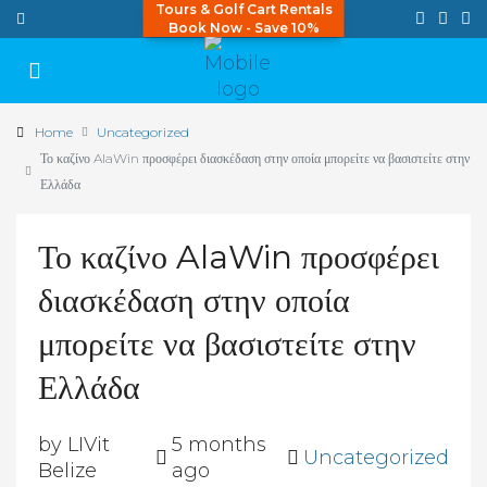
Tours & Golf Cart Rentals
Book Now - Save 10%
Home
Uncategorized
Το καζίνο AlaWin προσφέρει διασκέδαση στην οποία μπορείτε να βασιστείτε στην
Ελλάδα
Το καζίνο AlaWin προσφέρει
διασκέδαση στην οποία
μπορείτε να βασιστείτε στην
Ελλάδα
by LIVit
5 months
Uncategorized
Belize
ago