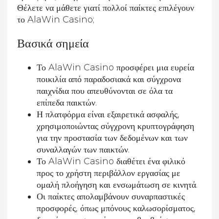
Θέλετε να μάθετε γιατί πολλοί παίκτες επιλέγουν
το AlaWin Casino;
Βασικά σημεία
Το AlaWin Casino προσφέρει μια ευρεία
ποικιλία από παραδοσιακά και σύγχρονα
παιχνίδια που απευθύνονται σε όλα τα
επίπεδα παικτών.
Η πλατφόρμα είναι εξαιρετικά ασφαλής,
χρησιμοποιώντας σύγχρονη κρυπτογράφηση
για την προστασία των δεδομένων και των
συναλλαγών των παικτών.
Το AlaWin Casino διαθέτει ένα φιλικό
προς το χρήστη περιβάλλον εργασίας με
ομαλή πλοήγηση και ενσωμάτωση σε κινητά.
Οι παίκτες απολαμβάνουν συναρπαστικές
προσφορές, όπως μπόνους καλωσορίσματος,