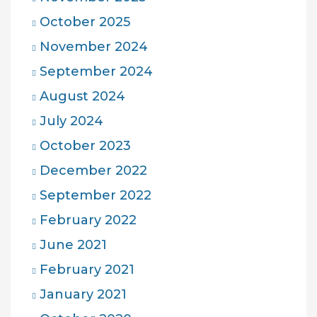
October 2025
November 2024
September 2024
August 2024
July 2024
October 2023
December 2022
September 2022
February 2022
June 2021
February 2021
January 2021