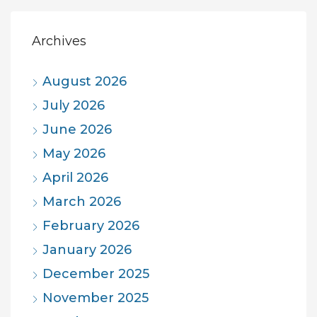
Archives
August 2026
July 2026
June 2026
May 2026
April 2026
March 2026
February 2026
January 2026
December 2025
November 2025