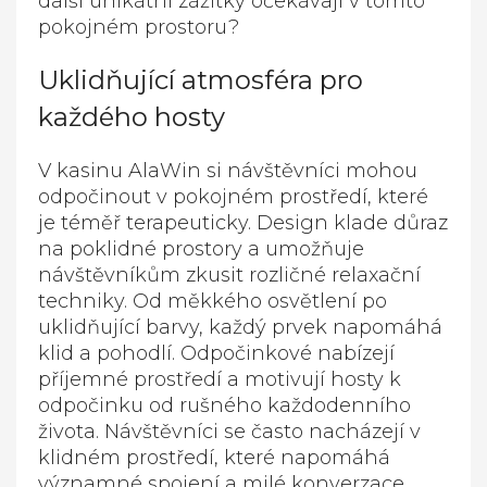
další unikátní zážitky očekávají v tomto
pokojném prostoru?
Uklidňující atmosféra pro
každého hosty
V kasinu AlaWin si návštěvníci mohou
odpočinout v pokojném prostředí, které
je téměř terapeuticky. Design klade důraz
na poklidné prostory a umožňuje
návštěvníkům zkusit rozličné relaxační
techniky. Od měkkého osvětlení po
uklidňující barvy, každý prvek napomáhá
klid a pohodlí. Odpočinkové nabízejí
příjemné prostředí a motivují hosty k
odpočinku od rušného každodenního
života. Návštěvníci se často nacházejí v
klidném prostředí, které napomáhá
významné spojení a milé konverzace.