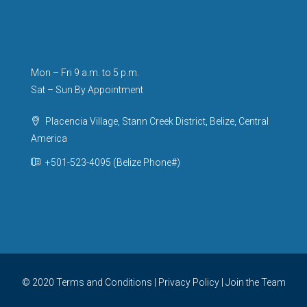
Mon – Fri 9 a.m. to 5 p.m.
Sat – Sun By Appointment
Placencia Village, Stann Creek District, Belize, Central
America
+501-523-4095 (Belize Phone#)
© 2020
Terms and Conditions
|
Privacy Policy
|
Join the Team