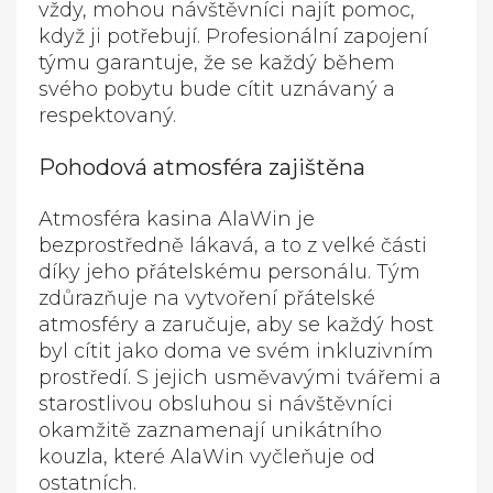
vždy, mohou návštěvníci najít pomoc,
když ji potřebují. Profesionální zapojení
týmu garantuje, že se každý během
svého pobytu bude cítit uznávaný a
respektovaný.
Pohodová atmosféra zajištěna
Atmosféra kasina AlaWin je
bezprostředně lákavá, a to z velké části
díky jeho přátelskému personálu. Tým
zdůrazňuje na vytvoření přátelské
atmosféry a zaručuje, aby se každý host
byl cítit jako doma ve svém inkluzivním
prostředí. S jejich usměvavými tvářemi a
starostlivou obsluhou si návštěvníci
okamžitě zaznamenají unikátního
kouzla, které AlaWin vyčleňuje od
ostatních.