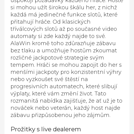
uspokojí požadavky každého hráče. Hosté
si mohou užít širokou škálu her, z nichž
každá má jedinečné funkce slotů, které
přitahují hráče. Od klasických
tříválcových slotů až po současné video
automaty si zde každý najde to své.
AlaWin kromě toho zdůrazňuje zábavu
bez tlaku a umožňuje hostům zkoumat
rozličné jackpotové strategie svým
tempem. Hráči se mohou zapojit do her s
menšími jackpoty pro konzistentní výhry
nebo vyzkoušet své štěstí na
progresivních automatech, které slibují
výplaty, které vám změní život. Tato
rozmanitá nabídka zajišťuje, že ať už je to
nováček nebo veterán, každý host najde
zábavu přizpůsobenou jeho zájmům.
Prožitky s live dealerem