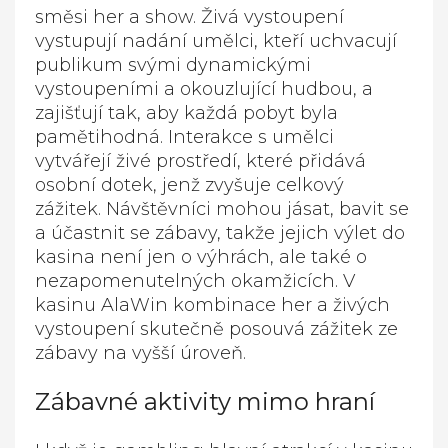
směsi her a show. Živá vystoupení
vystupují nadání umělci, kteří uchvacují
publikum svými dynamickými
vystoupeními a okouzlující hudbou, a
zajišťují tak, aby každá pobyt byla
pamětihodná. Interakce s umělci
vytvářejí živé prostředí, které přidává
osobní dotek, jenž zvyšuje celkový
zážitek. Návštěvníci mohou jásat, bavit se
a účastnit se zábavy, takže jejich výlet do
kasina není jen o výhrách, ale také o
nezapomenutelných okamžicích. V
kasinu AlaWin kombinace her a živých
vystoupení skutečně posouvá zážitek ze
zábavy na vyšší úroveň.
Zábavné aktivity mimo hraní