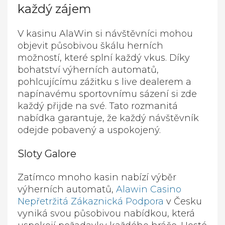
každý zájem
V kasinu AlaWin si návštěvníci mohou
objevit působivou škálu herních
možností, které splní každý vkus. Díky
bohatství výherních automatů,
pohlcujícímu zážitku s live dealerem a
napínavému sportovnímu sázení si zde
každý přijde na své. Tato rozmanitá
nabídka garantuje, že každý návštěvník
odejde pobavený a uspokojený.
Sloty Galore
Zatímco mnoho kasin nabízí výběr
výherních automatů,
Alawin Casino
Nepřetržitá Zákaznická Podpora
v Česku
vyniká svou působivou nabídkou, která