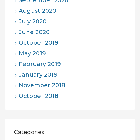
September 2020
August 2020
July 2020
June 2020
October 2019
May 2019
February 2019
January 2019
November 2018
October 2018
Categories