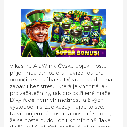
V kasinu AlaWin v Česku objeví hosté
příjemnou atmosféru navrženou pro
odpočinek a zábavu. Důraz je kladen na
zábavu bez stresu, která je vhodná jak
pro začátečníky, tak pro ostřílené hráče.
Díky řadě herních možností a živých
vystoupení si zde každý najde to své.
Navíc příjemná obsluha postará se o to,
že se hosté budou cítit komfortně. Jaké