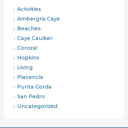
Activities
Ambergris Caye
Beaches
Caye Caulker
Corozal
Hopkins
Living
Placencia
Punta Gorda
San Pedro
Uncategorized