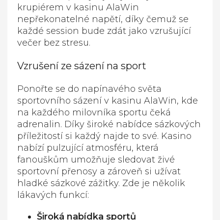
krupiérem v kasinu AlaWin
nepřekonatelné napětí, díky čemuž se
každé session bude zdát jako vzrušující
večer bez stresu.
Vzrušení ze sázení na sport
Ponořte se do napínavého světa
sportovního sázení v kasinu AlaWin, kde
na každého milovníka sportu čeká
adrenalin. Díky široké nabídce sázkových
příležitostí si každý najde to své. Kasino
nabízí pulzující atmosféru, která
fanouškům umožňuje sledovat živé
sportovní přenosy a zároveň si užívat
hladké sázkové zážitky. Zde je několik
lákavých funkcí:
Široká nabídka sportů