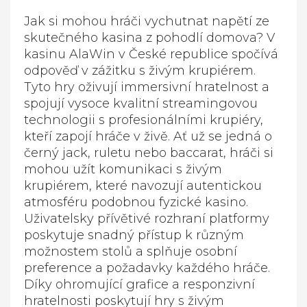
Jak si mohou hráči vychutnat napětí ze
skutečného kasina z pohodlí domova? V
kasinu AlaWin v České republice spočívá
odpověď v zážitku s živým krupiérem.
Tyto hry oživují immersivní hratelnost a
spojují vysoce kvalitní streamingovou
technologii s profesionálními krupiéry,
kteří zapojí hráče v živě. Ať už se jedná o
černý jack, ruletu nebo baccarat, hráči si
mohou užít komunikaci s živým
krupiérem, které navozují autentickou
atmosféru podobnou fyzické kasino.
Uživatelsky přívětivé rozhraní platformy
poskytuje snadný přístup k různým
možnostem stolů a splňuje osobní
preference a požadavky každého hráče.
Díky ohromující grafice a responzivní
hratelnosti poskytují hry s živým