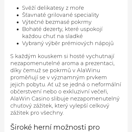
Svěží delikatesy z moře
Šťavnaté grilované speciality
Výtečné bezmasé pokrmy
Bohaté dezerty, které uspokojí
každou chuť na sladké
Vybraný výběr prémiových nápojů
S každým kouskem si hosté vychutnají
nezapomenutelné aroma a prezentaci,
díky čemuž se pokrmů v AlaWinu
proměňují se v významným prvkem
jejich pobytu. Ať už se jedná o neformální
občerstvení nebo o exkluzivní večeři,
AlaWin Casino slibuje nezapomenutelný
chuťový zážitek, který vylepší celkový
zážitek pro všechny.
Široké herní možnosti pro