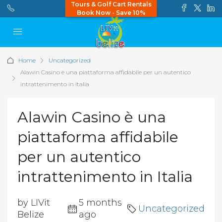
Tours & Golf Cart Rentals
Book Now - Save 10%
Home
Uncategorized
Alawin Casino è una piattaforma affidabile per un autentico
intrattenimento in Italia
Alawin Casino è una
piattaforma affidabile
per un autentico
intrattenimento in Italia
by LIVit
5 months
Uncategorized
Belize
ago