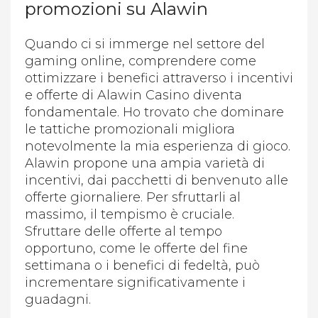
promozioni su Alawin
Quando ci si immerge nel settore del
gaming online, comprendere come
ottimizzare i benefici attraverso i incentivi
e offerte di Alawin Casino diventa
fondamentale. Ho trovato che dominare
le tattiche promozionali migliora
notevolmente la mia esperienza di gioco.
Alawin propone una ampia varietà di
incentivi, dai pacchetti di benvenuto alle
offerte giornaliere. Per sfruttarli al
massimo, il tempismo è cruciale.
Sfruttare delle offerte al tempo
opportuno, come le offerte del fine
settimana o i benefici di fedeltà, può
incrementare significativamente i
guadagni.