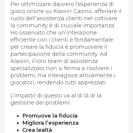
Per ottimizzare davvero l’esperienza di
gioco online su Alawin Casino, afferrare il
ruolo dell’assistenza clienti nel coltivare
la community è di cruciale importanza.
Ho osservato che un’interazione
efficiente con i clienti è fondamentale
per creare la fiducia e promuovere il
partecipazione della community. Ad
Alawin, il loro team di assistenza
specializzato non si ferma a risolvere i
problemi, ma interagisce attivamente i
giocatori, rendendo tutti apprezzati.
L’impatto di questo va al di là di la
gestione dei problemi:
Promuove la fiducia
Migliora l’esperienza
Crea lealtà