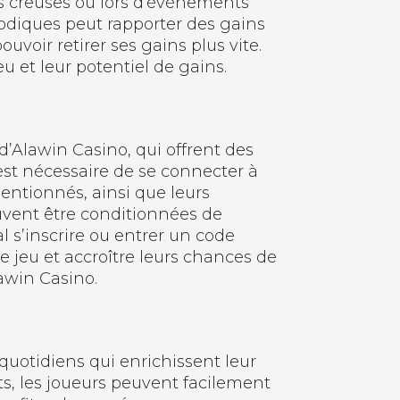
res creuses ou lors d’événements
iodiques peut rapporter des gains
voir retirer ses gains plus vite.
 et leur potentiel de gains.
d’Alawin Casino, qui offrent des
est nécessaire de se connecter à
entionnés, ainsi que leurs
peuvent être conditionnées de
al s’inscrire ou entrer un code
e jeu et accroître leurs chances de
awin Casino.
quotidiens qui enrichissent leur
ts, les joueurs peuvent facilement