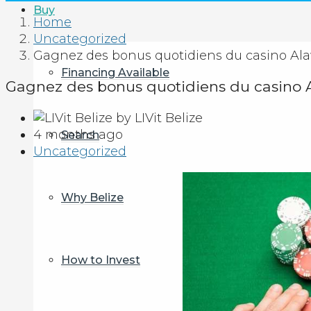
Buy
Home
Uncategorized
Gagnez des bonus quotidiens du casino Ala
Financing Available
Gagnez des bonus quotidiens du casino 
by LIVit Belize
4 months ago
Search
Uncategorized
Why Belize
How to Invest