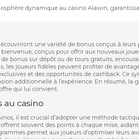
osphère dynamique au casino Alawin, garantissan
 découvriront une variété de bonus conçus à leurs 
de bienvenue, conçus pour offrir aux nouveaux jou
 de bonus sur dépôt ou de tours gratuits, encoura
 les joueurs fidèles peuvent profiter de avantages
clusives et des opportunités de cashback. Ce sys
ion additionnelle à l’expérience. En résumé, la
fre qui lui convient.
s au casino
nos, il est crucial d’adopter une méthode tactiq
i offrent souvent des points à chaque mise, aidant
rogrammes permet aux joueurs d’optimiser leurs av