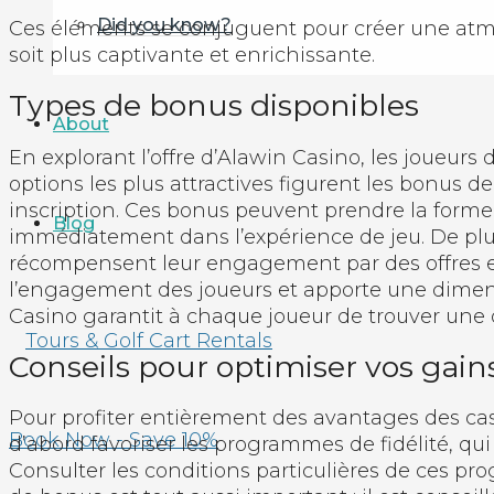
Did you know?
Ces éléments se conjuguent pour créer une atm
soit plus captivante et enrichissante.
Types de bonus disponibles
About
En explorant l’offre d’Alawin Casino, les joueurs
options les plus attractives figurent les bonus 
inscription. Ces bonus peuvent prendre la forme
Blog
immédiatement dans l’expérience de jeu. De plus,
récompensent leur engagement par des offres ex
l’engagement des joueurs et apporte une dimens
Casino garantit à chaque joueur de trouver une of
Tours & Golf Cart Rentals
Conseils pour optimiser vos gain
Pour profiter entièrement des avantages des casi
Book Now - Save 10%
d’abord favoriser les programmes de fidélité, qu
Consulter les conditions particulières de ces p