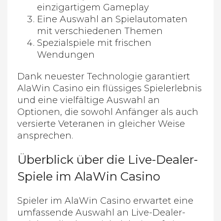
einzigartigem Gameplay
Eine Auswahl an Spielautomaten
mit verschiedenen Themen
Spezialspiele mit frischen
Wendungen
Dank neuester Technologie garantiert
AlaWin Casino ein flüssiges Spielerlebnis
und eine vielfältige Auswahl an
Optionen, die sowohl Anfänger als auch
versierte Veteranen in gleicher Weise
ansprechen.
Überblick über die Live-Dealer-
Spiele im AlaWin Casino
Spieler im AlaWin Casino erwartet eine
umfassende Auswahl an Live-Dealer-