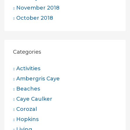
November 2018
October 2018
Categories
Activities
Ambergris Caye
Beaches
Caye Caulker
Corozal
Hopkins
Living