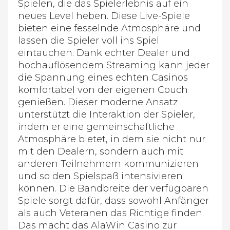
Spielen, die das Spielerlebnis auf ein
neues Level heben. Diese Live-Spiele
bieten eine fesselnde Atmosphäre und
lassen die Spieler voll ins Spiel
eintauchen. Dank echter Dealer und
hochauflösendem Streaming kann jeder
die Spannung eines echten Casinos
komfortabel von der eigenen Couch
genießen. Dieser moderne Ansatz
unterstützt die Interaktion der Spieler,
indem er eine gemeinschaftliche
Atmosphäre bietet, in dem sie nicht nur
mit den Dealern, sondern auch mit
anderen Teilnehmern kommunizieren
und so den Spielspaß intensivieren
können. Die Bandbreite der verfügbaren
Spiele sorgt dafür, dass sowohl Anfänger
als auch Veteranen das Richtige finden.
Das macht das AlaWin Casino zur