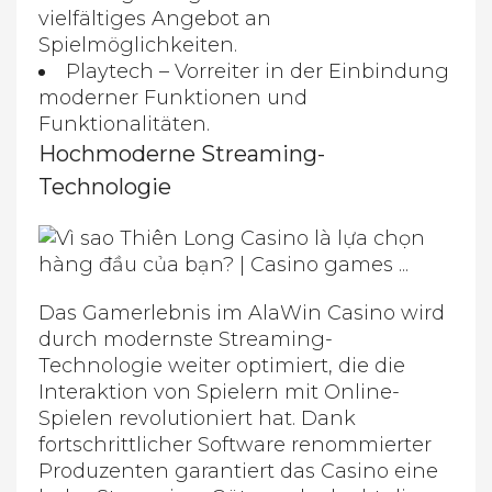
vielfältiges Angebot an
Spielmöglichkeiten.
Playtech – Vorreiter in der Einbindung
moderner Funktionen und
Funktionalitäten.
Hochmoderne Streaming-
Technologie
Das Gamerlebnis im AlaWin Casino wird
durch modernste Streaming-
Technologie weiter optimiert, die die
Interaktion von Spielern mit Online-
Spielen revolutioniert hat. Dank
fortschrittlicher Software renommierter
Produzenten garantiert das Casino eine