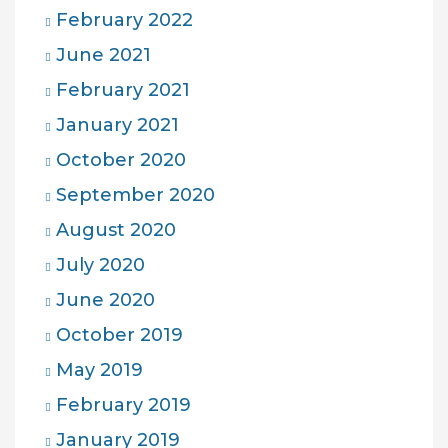
February 2022
June 2021
February 2021
January 2021
October 2020
September 2020
August 2020
July 2020
June 2020
October 2019
May 2019
February 2019
January 2019