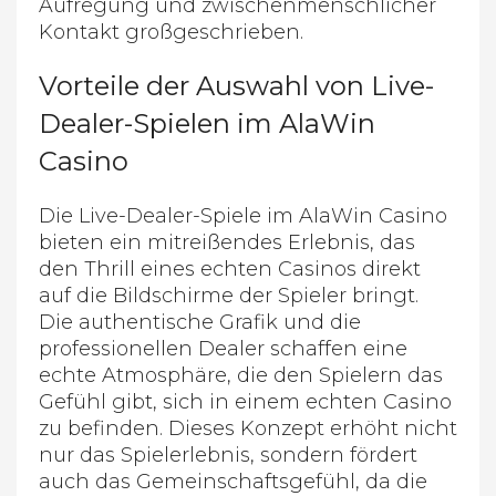
Aufregung und zwischenmenschlicher
Kontakt großgeschrieben.
Vorteile der Auswahl von Live-
Dealer-Spielen im AlaWin
Casino
Die Live-Dealer-Spiele im AlaWin Casino
bieten ein mitreißendes Erlebnis, das
den Thrill eines echten Casinos direkt
auf die Bildschirme der Spieler bringt.
Die authentische Grafik und die
professionellen Dealer schaffen eine
echte Atmosphäre, die den Spielern das
Gefühl gibt, sich in einem echten Casino
zu befinden. Dieses Konzept erhöht nicht
nur das Spielerlebnis, sondern fördert
auch das Gemeinschaftsgefühl, da die