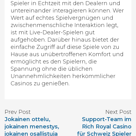
Spieler in Echtzeit mit den Dealern und
untereinander interagieren können. Wer
Wert auf echtes Spielvergnügen und
zwischenmenschliche Interaktion legt,
ist mit Live-Dealer-Spielen gut
aufgehoben. Darüber hinaus bietet der
einfache Zugriff auf diese Spiele von zu
Hause aus unübertroffenen Komfort und
ermöglicht es den Spielern, die
Spannung ohne die üblichen
Unannehmlichkeiten herkömmlicher
Casinos zu genießen.
Prev Post
Next Post
Jokainen ottelu,
Support-Team im
jokainen menestys,
Rich Royal Casino
jokainen osallistuja
für Schweiz Spieler