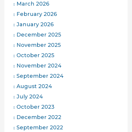
March 2026
February 2026
January 2026
December 2025
November 2025
October 2025
November 2024
September 2024
August 2024
July 2024
October 2023
December 2022
September 2022