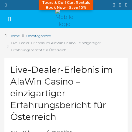
Tours & Golf Cart Rentals
Book Now - Save 10%
Home
Uncategorized
Live-Dealer-Erlebnis im AlaWin Casino – einzigartiger
Erfahrungsbericht für Österreich
Live-Dealer-Erlebnis im
AlaWin Casino –
einzigartiger
Erfahrungsbericht für
Österreich