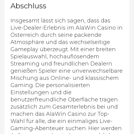
Abschluss
Insgesamt lässt sich sagen, dass das
Live-Dealer-Erlebnis im AlaWin Casino in
Österreich durch seine packende
Atmosphäre und das wechselseitige
Gameplay überzeugt. Mit einer breiten
Spielauswahl, hochauflösendem
Streaming und freundlichen Dealern
genießen Spieler eine unverwechselbare
Mischung aus Online- und klassischem
Gaming. Die personalisierten
Einstellungen und die
benutzerfreundliche Oberfläche tragen
zusätzlich zum Gesamterlebnis bei und
machen das AlaWin Casino zur Top-
Wahl für alle, die ein einmaliges Live-
Gaming-Abenteuer suchen. Hier werden