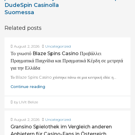
DudeSpin Casinolla
Suomessa
Related posts
August 2, 2026
Uncategorized
Το γνωστό Blaze Spins Casino Προβάλλει
Πραγματικά Παιχνίδια και Πραγματικά Κέρδη σε μετρητά
για την Ελλάδα
Το Blaze Spins Casino χτίστηκε πάνω σε μια κεντρική ιδέα: η...
Continue reading
by LIVit Belize
August 2, 2026
Uncategorized
Gransino Spielothek im Vergleich anderen
Anbietern für Casino-Fans in Österreich