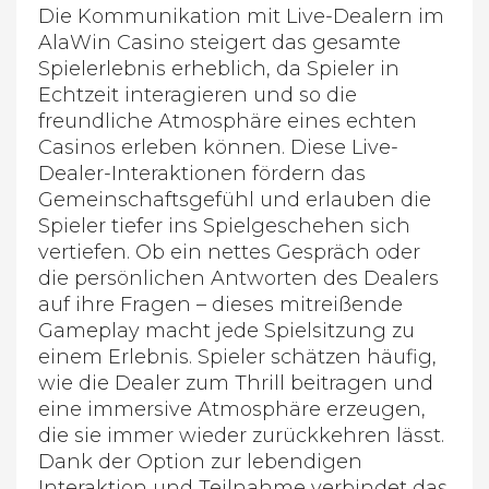
Die Kommunikation mit Live-Dealern im
AlaWin Casino steigert das gesamte
Spielerlebnis erheblich, da Spieler in
Echtzeit interagieren und so die
freundliche Atmosphäre eines echten
Casinos erleben können. Diese Live-
Dealer-Interaktionen fördern das
Gemeinschaftsgefühl und erlauben die
Spieler tiefer ins Spielgeschehen sich
vertiefen. Ob ein nettes Gespräch oder
die persönlichen Antworten des Dealers
auf ihre Fragen – dieses mitreißende
Gameplay macht jede Spielsitzung zu
einem Erlebnis. Spieler schätzen häufig,
wie die Dealer zum Thrill beitragen und
eine immersive Atmosphäre erzeugen,
die sie immer wieder zurückkehren lässt.
Dank der Option zur lebendigen
Interaktion und Teilnahme verbindet das