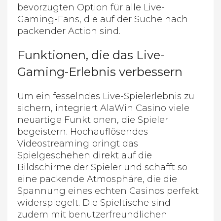
bevorzugten Option für alle Live-
Gaming-Fans, die auf der Suche nach
packender Action sind.
Funktionen, die das Live-
Gaming-Erlebnis verbessern
Um ein fesselndes Live-Spielerlebnis zu
sichern, integriert AlaWin Casino viele
neuartige Funktionen, die Spieler
begeistern. Hochauflösendes
Videostreaming bringt das
Spielgeschehen direkt auf die
Bildschirme der Spieler und schafft so
eine packende Atmosphäre, die die
Spannung eines echten Casinos perfekt
widerspiegelt. Die Spieltische sind
zudem mit benutzerfreundlichen