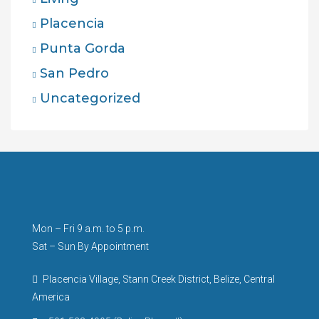
Placencia
Punta Gorda
San Pedro
Uncategorized
Mon – Fri 9 a.m. to 5 p.m.
Sat – Sun By Appointment
Placencia Village, Stann Creek District, Belize, Central
America