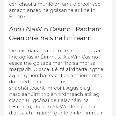
cén chaoi a múnlóidh an t-oibreoir seo
amach anseo na gcásanna ar líne in
Éirinn?
Ardú AlaWin Casino i Radharc
Cearrbhachais na hÉireann
De réir mar a leanann cearrbhachas ar
líne ag fás in Éirinn, tá AlaWin Casino
eascaithe go tapa mar fhórsa mór sa
margadh. Ó oscailt é, tá aird tarraingthe
ag an gníomhaireacht as a thiomantas
do thrédhearcacht agus do
shábháilteacht imreoirí. Agus é ag
nascleanúint tríd an tírdhreach atá ag
claochlú i gcónaí de rialacháin na
hÉireann, cloíonn AlaWin le rialacha
dian, a chinntíonn gur féidir le himreoirí