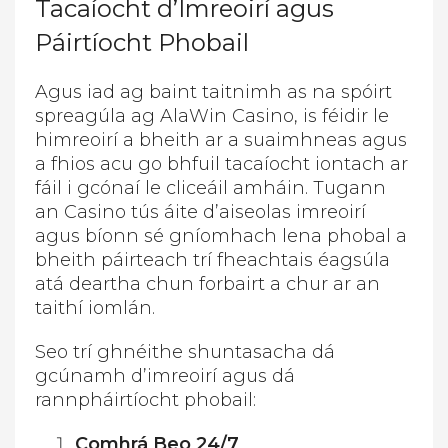
Tacaíocht d’Imreoirí agus
Páirtíocht Phobail
Agus iad ag baint taitnimh as na spóirt
spreagúla ag AlaWin Casino, is féidir le
himreoirí a bheith ar a suaimhneas agus
a fhios acu go bhfuil tacaíocht iontach ar
fáil i gcónaí le cliceáil amháin. Tugann
an Casino tús áite d’aiseolas imreoirí
agus bíonn sé gníomhach lena phobal a
bheith páirteach trí fheachtais éagsúla
atá deartha chun forbairt a chur ar an
taithí iomlán.
Seo trí ghnéithe shuntasacha dá
gcúnamh d’imreoirí agus dá
rannpháirtíocht phobail:
Comhrá Beo 24/7