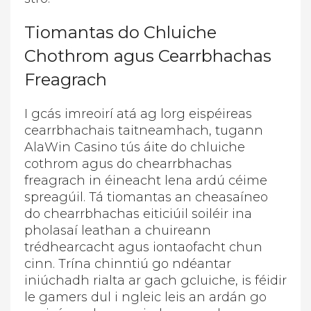
Tiomantas do Chluiche
Chothrom agus Cearrbhachas
Freagrach
I gcás imreoirí atá ag lorg eispéireas
cearrbhachais taitneamhach, tugann
AlaWin Casino tús áite do chluiche
cothrom agus do chearrbhachas
freagrach in éineacht lena ardú céime
spreagúil. Tá tiomantas an cheasaíneo
do chearrbhachas eiticiúil soiléir ina
pholasaí leathan a chuireann
trédhearcacht agus iontaofacht chun
cinn. Trína chinntiú go ndéantar
iniúchadh rialta ar gach gcluiche, is féidir
le gamers dul i ngleic leis an ardán go