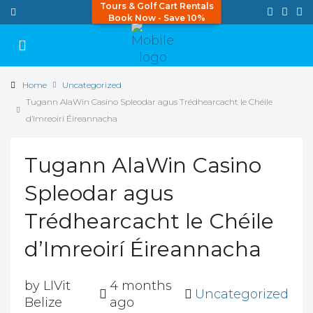
Tours & Golf Cart Rentals
Book Now - Save 10%
Home
Uncategorized
Tugann AlaWin Casino Spleodar agus Trédhearcacht le Chéile
d’Imreoirí Éireannacha
Tugann AlaWin Casino
Spleodar agus
Trédhearcacht le Chéile
d’Imreoirí Éireannacha
by LIVit
4 months
Uncategorized
Belize
ago