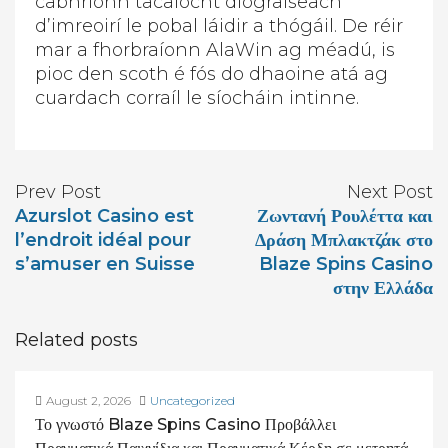
cabhríonn tacaíocht díograiseach
d’imreoirí le pobal láidir a thógáil. De réir
mar a fhorbraíonn AlaWin ag méadú, is
pioc den scoth é fós do dhaoine atá ag
cuardach corraíl le síocháin intinne.
Prev Post
Next Post
Azurslot Casino est
Ζωντανή Ρουλέττα και
l’endroit idéal pour
Δράση Μπλακτζάκ στο
s’amuser en Suisse
Blaze Spins Casino
στην Ελλάδα
Related posts
August 2, 2026
Uncategorized
Το γνωστό Blaze Spins Casino Προβάλλει