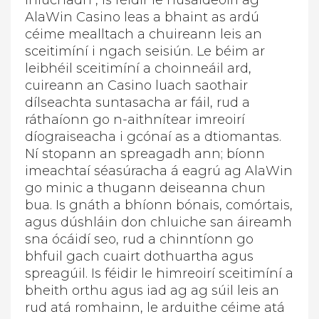
iniúchadh , is féidir le húsáideoirí ag
AlaWin Casino leas a bhaint as ardú
céime mealltach a chuireann leis an
sceitimíní i ngach seisiún. Le béim ar
leibhéil sceitimíní a choinneáil ard,
cuireann an Casino luach saothair
dílseachta suntasacha ar fáil, rud a
ráthaíonn go n-aithnítear imreoirí
díograiseacha i gcónaí as a dtiomantas.
Ní stopann an spreagadh ann; bíonn
imeachtaí séasúracha á eagrú ag AlaWin
go minic a thugann deiseanna chun
bua. Is gnáth a bhíonn bónais, comórtais,
agus dúshláin don chluiche san áireamh
sna ócáidí seo, rud a chinntíonn go
bhfuil gach cuairt dothuartha agus
spreagúil. Is féidir le himreoirí sceitimíní a
bheith orthu agus iad ag ag súil leis an
rud atá romhainn, le arduithe céime atá