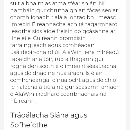
sult a bhaint as atmaisféar shlán. Ní
hamháin gur chruthaigh an fócas seo ar
chomhlíonadh rialála iontaoibh i measc
imreoirí Éireannacha ach tá tagarmharc
leagtha síos aige freisin do gcásanna ar
líne eile. Cuireann promóisin
tarraingteach agus comhéadan
úsáideoir-chairdiúil AlaWin lena mhéadú
tapaidh ar a tóir, rud a fhágann gur
rogha den scoth é d’imreoirí séasúracha
agus do dhaoine nua araon. Is é an
comhcheangal d’nuaíocht agus de chloí
le rialacha áitiúla ná gur seasamh amach
é AlaWin i radharc cearrbhachais na
hÉireann.
Trádálacha Slána agus
Sofheicthe