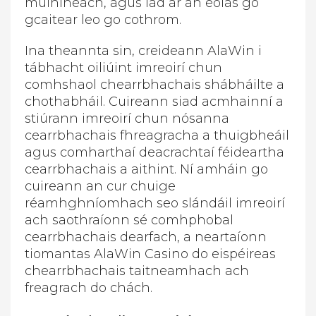
muiníneach, agus iad ar an eolas go
gcaitear leo go cothrom.
Ina theannta sin, creideann AlaWin i
tábhacht oiliúint imreoirí chun
comhshaol chearrbhachais shábháilte a
chothabháil. Cuireann siad acmhainní a
stiúrann imreoirí chun nósanna
cearrbhachais fhreagracha a thuigbheáil
agus comharthaí deacrachtaí féideartha
cearrbhachais a aithint. Ní amháin go
cuireann an cur chuige
réamhghníomhach seo slándáil imreoirí
ach saothraíonn sé comhphobal
cearrbhachais dearfach, a neartaíonn
tiomantas AlaWin Casino do eispéireas
chearrbhachais taitneamhach ach
freagrach do chách.