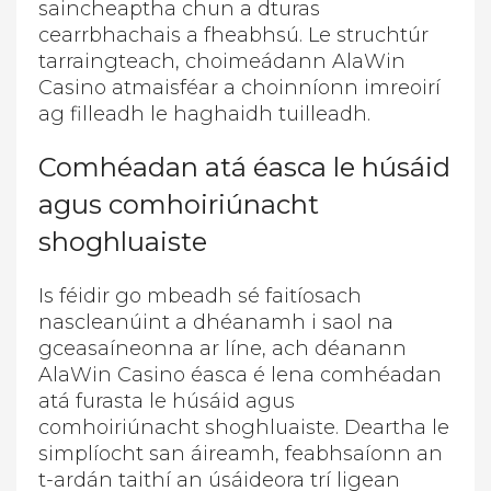
saincheaptha chun a dturas
cearrbhachais a fheabhsú. Le struchtúr
tarraingteach, choimeádann AlaWin
Casino atmaisféar a choinníonn imreoirí
ag filleadh le haghaidh tuilleadh.
Comhéadan atá éasca le húsáid
agus comhoiriúnacht
shoghluaiste
Is féidir go mbeadh sé faitíosach
nascleanúint a dhéanamh i saol na
gceasaíneonna ar líne, ach déanann
AlaWin Casino éasca é lena comhéadan
atá furasta le húsáid agus
comhoiriúnacht shoghluaiste. Deartha le
simplíocht san áireamh, feabhsaíonn an
t-ardán taithí an úsáideora trí ligean