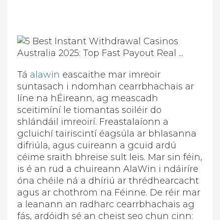
Tá
alawin
eascaithe mar imreoir
suntasach i ndomhan cearrbhachais ar
líne na hÉireann, ag meascadh
sceitimíní le tiomantas soiléir do
shlándáil imreoirí. Freastalaíonn a
gcluichí tairiscintí éagsúla ar bhlasanna
difriúla, agus cuireann a gcuid ardú
céime sraith bhreise sult leis. Mar sin féin,
is é an rud a chuireann AlaWin i ndáiríre
óna chéile ná a dhíriú ar thrédhearcacht
agus ar chothrom na Féinne. De réir mar
a leanann an radharc cearrbhachais ag
fás, ardóidh sé an cheist seo chun cinn: