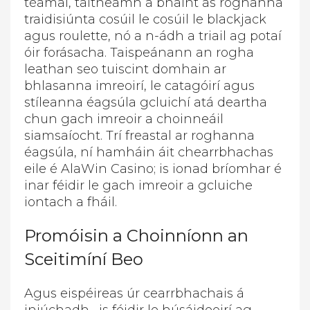
téamaí, taitneamh a bhaint as roghanna
traidisiúnta cosúil le cosúil le blackjack
agus roulette, nó a n-ádh a triail ag potaí
óir forásacha. Taispeánann an rogha
leathan seo tuiscint domhain ar
bhlasanna imreoirí, le catagóirí agus
stíleanna éagsúla gcluichí atá deartha
chun gach imreoir a choinneáil
siamsaíocht. Trí freastal ar roghanna
éagsúla, ní hamháin áit chearrbhachas
eile é AlaWin Casino; is ionad bríomhar é
inar féidir le gach imreoir a gcluiche
iontach a fháil.
Promóisin a Choinníonn an
Sceitimíní Beo
Agus eispéireas úr cearrbhachais á