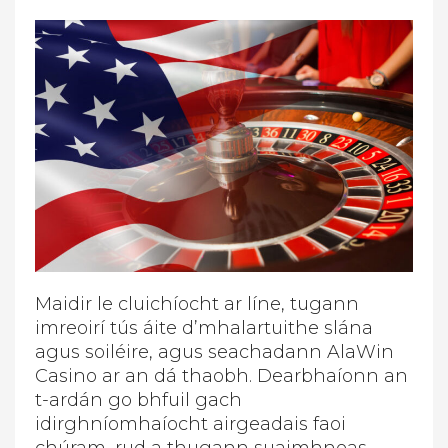
Maidir le cluichíocht ar líne, tugann
imreoirí tús áite d’mhalartuithe slána
agus soiléire, agus seachadann AlaWin
Casino ar an dá thaobh. Dearbhaíonn an
t-ardán go bhfuil gach
idirghníomhaíocht airgeadais faoi