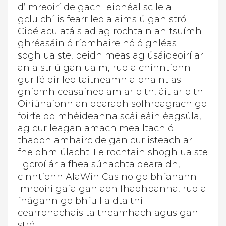
d’imreoirí de gach leibhéal scile a
gcluichí is fearr leo a aimsiú gan stró.
Cibé acu atá siad ag rochtain an tsuímh
ghréasáin ó ríomhaire nó ó ghléas
soghluaiste, beidh meas ag úsáideoirí ar
an aistriú gan uaim, rud a chinntíonn
gur féidir leo taitneamh a bhaint as
gníomh ceasaíneo am ar bith, áit ar bith.
Oiriúnaíonn an dearadh sofhreagrach go
foirfe do mhéideanna scáileáin éagsúla,
ag cur leagan amach mealltach ó
thaobh amhairc de gan cur isteach ar
fheidhmiúlacht. Le rochtain shoghluaiste
i gcroílár a fhealsúnachta dearaidh,
cinntíonn AlaWin Casino go bhfanann
imreoirí gafa gan aon fhadhbanna, rud a
fhágann go bhfuil a dtaithí
cearrbhachais taitneamhach agus gan
stró.