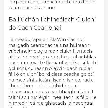
lorg corraíl agus macántacht ina dtaithí
cearrbhachais ar líne.
Bailiúchán Ilchineálach Cluichí
do Gach Cearrbhaí
Tá méadú tapaidh AlaWin Casino i
margadh cearrbhachais na hÉireann
críochnaithe ag a raon cluichí iontach
atá saincheaptha chun freastal ar bhlas
gach imreora. Le tiomantas d’éagsúlacht
gcluichí, cuireann AlaWin gach rud ar
fáil ó chluichí boird clasaiceacha go dtí
na meaisíní sliotán físeáin is nua, rud a
chinntíonn go bhfaighidh nua-
thionscnóirí agus cearrbhaigh a bhfuil
taithí acu rud éigin mealltach. Is féidir le
himreoirí páirt a ghlacadh le heachtraí