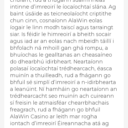
chúram, rud a thugann suaimhneas
intinne d’imreoirí le íocaíochtaí slána. Ag
baint úsáide as teicneolaíocht criptithe
chun cinn, cosnaíonn AlaWin eolas
íogair le linn modh taiscí agus tarraingt
siar. Is féidir le himreoirí a bheith socair
agus iad ar an eolas nach mbeidh táillí i
bhfolach ná mhoill gan ghá rompu, a
bhuíochas le gealltanas an cheasaíneo
do dhearbhú idirbheart. Neartaíonn
polasaí íocaíochtaí trédhearcach, éasca
muinín a thuilleadh, rud a fhágann go
bhfuil sé simplí d’imreoirí a n-idirbhearta
a leanúint. Ní hamháin go neartaíonn an
trédhearcacht seo muinín ach cuireann
sí freisin le atmaisféar chearrbhachais
freagrach, rud a fhágann go bhfuil
AlaWin Casino ar leith mar rogha
iontach d’imreoirí Éireannacha atá ag