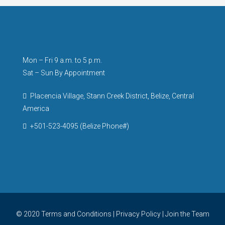
Mon – Fri 9 a.m. to 5 p.m.
Sat – Sun By Appointment
Placencia Village, Stann Creek District, Belize, Central
America
+501-523-4095 (Belize Phone#)
© 2020
Terms and Conditions
|
Privacy Policy
|
Join the Team