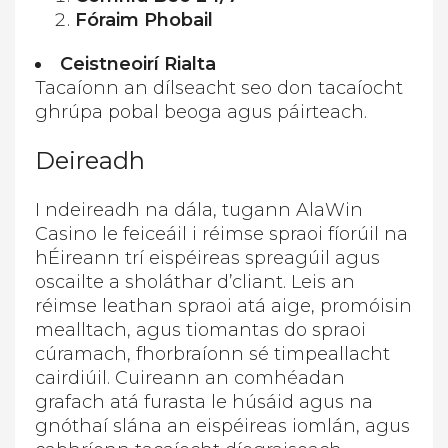
Fóraim Phobail
Ceistneoirí Rialta
Tacaíonn an dílseacht seo don tacaíocht
ghrúpa pobal beoga agus páirteach.
Deireadh
I ndeireadh na dála, tugann AlaWin
Casino le feiceáil i réimse spraoi fíorúil na
hÉireann trí eispéireas spreagúil agus
oscailte a sholáthar d’cliant. Leis an
réimse leathan spraoi atá aige, promóisin
mealltach, agus tiomantas do spraoi
cúramach, fhorbraíonn sé timpeallacht
cairdiúil. Cuireann an comhéadan
grafach atá furasta le húsáid agus na
gnóthaí slána an eispéireas iomlán, agus