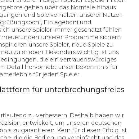
 Angebote gehen über das Normale hinaus
gungen und Spielverhalten unserer Nutzer.
grüßungsboni, Einlageboni und
ich unsere Spieler immer geschätzt fühlen
 Erneuerungen unserer Programme sichern
spirieren unsere Spieler, neue Spiele zu
eu zu erleben. Besonders wichtig ist uns
edingungen, die ein vertrauenswürdiges
um Detail hervorhebt unser Bekenntnis für
amerlebnis für jeden Spieler.
lattform für unterbrechungsfreies
 fortlaufend zu verbessern. Deshalb haben wir
äzision entwickelt, um unseren deutschen
bnis zu garantieren. Kern für diesen Erfolg ist
che, die die Bedienung vereinfacht und das