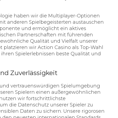
logie haben wir die Multiplayer-Optionen
h mit anderen Spielbegeisterten austauschen
mponente und ermöglicht ein aktives
tischen Partnerschaften mit führenden
ewöhnliche Qualität und Vielfalt unserer
t platzieren wir Action Casino als Top-Wahl
in ihren Spielerlebnissen beste Qualität und
nd Zuverlässigkeit
n und vertrauenswürdigen Spielumgebung
unseren Spielern einen außergewöhnlichen
nutzen wir fortschrittlichste
um die Datenschutz unserer Spieler zu
ensiblen Daten zu sichern. Unsere rigorosen
 den neuesten internationalen Standards