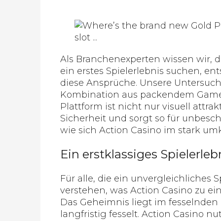
Als Branchenexperten wissen wir, da
ein erstes Spielerlebnis suchen, en
diese Ansprüche. Unsere Untersuch
Kombination aus packendem Gamepla
Plattform ist nicht nur visuell attr
Sicherheit und sorgt so für unbesc
wie sich Action Casino im stark um
Ein erstklassiges Spielerleb
Für alle, die ein unvergleichliches 
verstehen, was Action Casino zu ei
Das Geheimnis liegt im fesselnden 
langfristig fesselt. Action Casino n