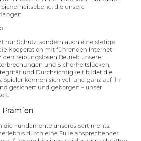
 Sicherheitsebene, die unsere
rlangen.
t nur Schutz, sondern auch eine stetige
ie Kooperation mit führenden Internet-
r den reibungslosen Betrieb unserer
nterbrechungen und Sicherheitslücken.
egrität und Durchsichtigkeit bildet die
pieler können sich voll und ganz auf ihr
sind gesichert und geborgen – unser
eit.
 Prämien
den die Fundamente unseres Sortiments.
merlebnis durch eine Fülle ansprechender
e auf unsere hiesigen Spieler zugeschnitten