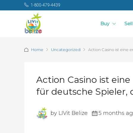
1-800-479-4439
Buy
Sell
Home
Uncategorized
Action Casino ist eine e
Action Casino ist eine
für deutsche Spieler, 
by LIVit Belize
5 months a