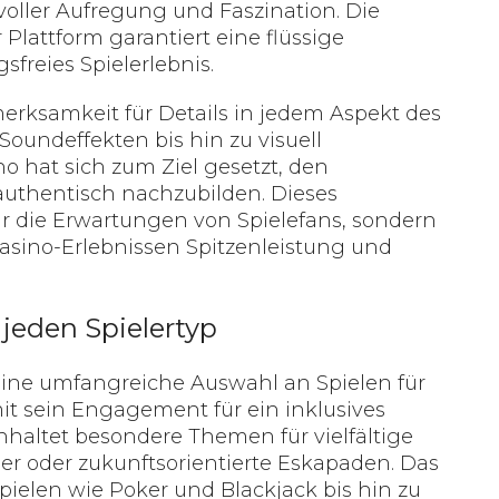
 voller Aufregung und Faszination. Die
Plattform garantiert eine flüssige
sfreies Spielerlebnis.
erksamkeit für Details in jedem Aspekt des
Soundeffekten bis hin zu visuell
o hat sich zum Ziel gesetzt, den
authentisch nachzubilden. Dieses
nur die Erwartungen von Spielefans, sondern
-Casino-Erlebnissen Spitzenleistung und
 jeden Spielertyp
 eine umfangreiche Auswahl an Spielen für
t sein Engagement für ein inklusives
inhaltet besondere Themen für vielfältige
uer oder zukunftsorientierte Eskapaden. Das
pielen wie Poker und Blackjack bis hin zu