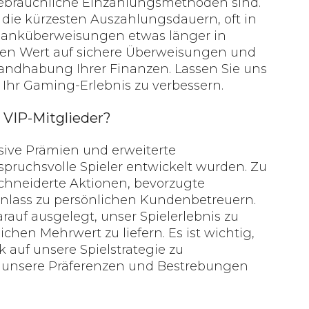
bräuchliche Einzahlungsmethoden sind.
l die kürzesten Auszahlungsdauern, oft in
Banküberweisungen etwas länger in
en Wert auf sichere Überweisungen und
Handhabung Ihrer Finanzen. Lassen Sie uns
 Ihr Gaming-Erlebnis zu verbessern.
 VIP-Mitglieder?
usive Prämien und erweiterte
spruchsvolle Spieler entwickelt wurden. Zu
chneiderte Aktionen, bevorzugte
nlass zu persönlichen Kundenbetreuern.
auf ausgelegt, unser Spielerlebnis zu
chen Mehrwert zu liefern. Es ist wichtig,
 auf unsere Spielstrategie zu
n unsere Präferenzen und Bestrebungen