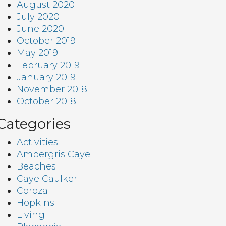
August 2020
July 2020
June 2020
October 2019
May 2019
February 2019
January 2019
November 2018
October 2018
Categories
Activities
Ambergris Caye
Beaches
Caye Caulker
Corozal
Hopkins
Living