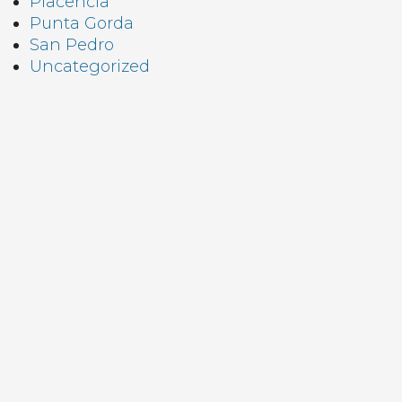
Placencia
Punta Gorda
San Pedro
Uncategorized