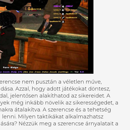
zerencse nem pusztán a véletlen műve,
dása. Azzal, hogy adott játékokat döntesz,
l, jelentősen alakíthatod az sikereidet. A
yek még inkább növelik az sikerességedet, a
akra átalakítva. A szerencse és a tehetség
 lenni. Milyen taktikákat alkalmazhatsz
lására? Nézzük meg a szerencse árnyalatait a