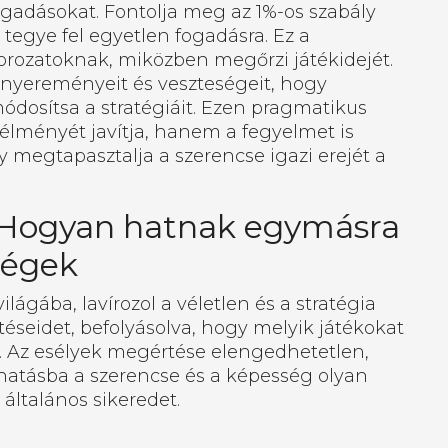
gadásokat. Fontolja meg az 1%-os szabály
 tegye fel egyetlen fogadásra. Ez a
sorozatoknak, miközben megőrzi játékidejét.
nyereményeit és veszteségeit, hogy
dosítsa a stratégiáit. Ezen pragmatikus
lményét javítja, hanem a fegyelmet is
gy megtapasztalja a szerencse igazi erejét a
 Hogyan hatnak egymásra
ségek
lágába, lavírozol a véletlen és a stratégia
ntéseidet, befolyásolva, hogy melyik játékokat
t. Az esélyek megértése elengedhetetlen,
atásba a szerencse és a képesség olyan
általános sikeredet.