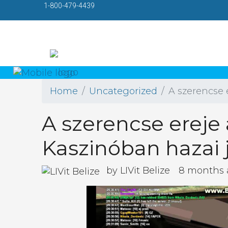
1-800-479-4439
Home
Uncategorized
A szerencse 
A szerencse ereje
Kaszinóban hazai 
by LIVit Belize
8 months 