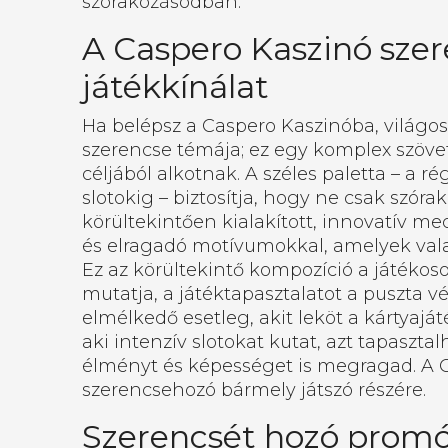
szórakozásodban.
A Caspero Kaszinó szer
játékkínálat
Ha belépsz a Caspero Kaszinóba, világos
szerencse témája; ez egy komplex szövet
céljából alkotnak. A széles paletta – a r
slotokig – biztosítja, hogy ne csak szóra
körültekintően kialakított, innovatív m
és elragadó motívumokkal, amelyek vala
Ez az körültekintő kompozíció a játékos
mutatja, a játéktapasztalatot a puszta vé
elmélkedő esetleg, akit leköt a kártyajá
aki intenzív slotokat kutat, azt tapaszt
élményt és képességet is megragad. A C
szerencsehozó bármely játszó részére.
Szerencsét hozó promó